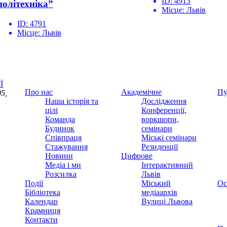
ID:
4913
політехніка”
Місце:
Львів
ID:
4791
Місце:
Львів
Ї
Про нас
Академічне
Пу
5,
Наша історія та
Дослідження
цілі
Конференції,
Команда
воркшопи,
Будинок
семінари
Співпраця
Міські семінари
Стажування
Резиденції
Новини
Цифрове
Медіа і ми
Інтерактивний
Розсилка
Львів
Події
Міський
Ос
Бібліотека
медіаархів
Календар
Вулиці Львова
Крамниця
Контакти