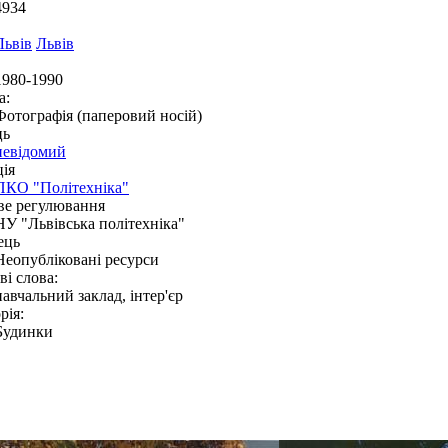
4934
Львів
Львів
1980-1990
а:
Фотографія (паперовий носій)
ць
невідомий
ія
ПКО "Політехніка"
ве регулювання
НУ "Львівська політехніка"
ець
Неопубліковані ресурси
і слова:
навчальний заклад, інтер'єр
рія:
Будинки