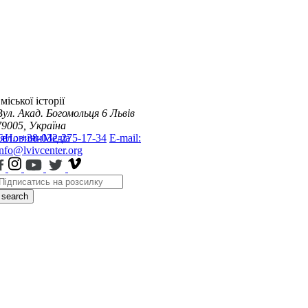
міської історії
Вул. Акад. Богомольця 6
Львів
79005, Україна
я
Тел.: +38-032-275-17-34
Новини
Медіа
E-mail:
info@lvivcenter.org
search