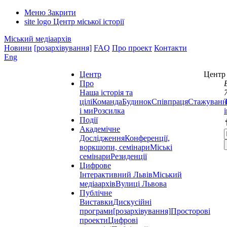
Меню
Закрити
site logo
Центр міської історії
Міський медіаархів
Новини
[розархівування]
FAQ
Про проект
Контакти
Eng
Центр
Центр 
Про
Наша історія та
цілі
Команда
Будинок
Співпраця
Стажуванн
і ми
Розсилка
Події
Академічне
Дослідження
Конференції,
воркшопи, семінари
Міські
семінари
Резиденції
Цифрове
Інтерактивний Львів
Міський
медіаархів
Вулиці Львова
Публічне
Виставки
Дискусійні
програми
[розархівування]
Просторові
проекти
Цифрові