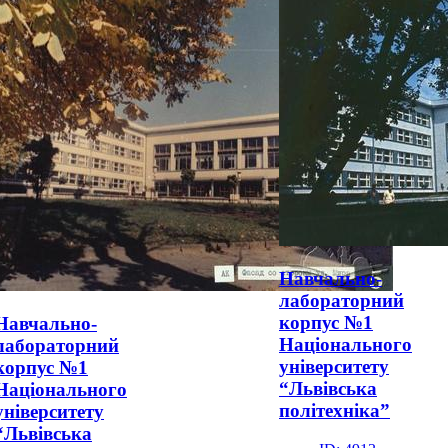
Навчально-
лабораторний
корпус №1
Навчально-
Національного
лабораторний
університету
корпус №1
“Львівська
Національного
політехніка”
університету
“Львівська