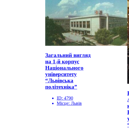
Загальний вигляд
на 1-й корпус
Національного
університету
“Львівська
політехніка”
ID:
4790
Місце:
Львів