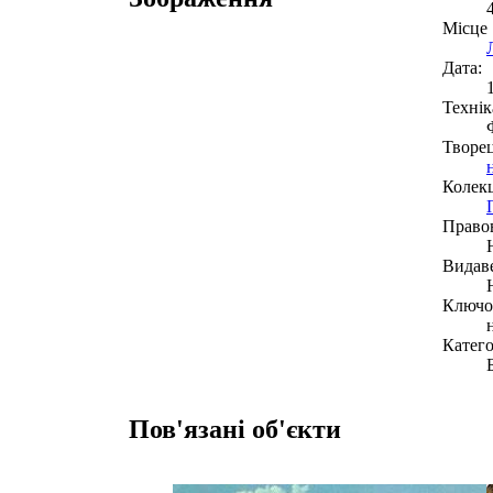
Місце
Дата:
Технік
Творе
Колекц
Право
Видав
Ключов
Катего
Пов'язані об'єкти