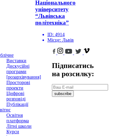
Національного
університету
“Львівська
політехніка”
ID:
4914
Місце:
Львів
блічне
Виставки
Підписатись
Дискусійні
програми
на розсилку:
[розархівування]
Просторові
проекти
Цифрові
subscribe
розповіді
Публікації
вітнє
Освітня
платформа
Літні школи
Курси