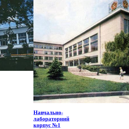
Навчально-
лабораторний
корпус №1