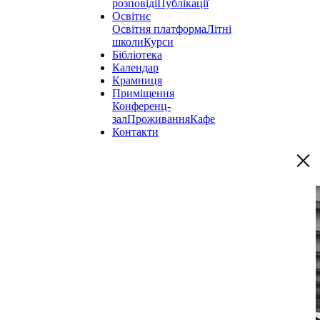
розповіді
Публікації
Освітнє
Освітня платформа
Літні
школи
Курси
Бібліотека
Календар
Крамниця
Приміщення
Конференц-
зал
Проживання
Кафе
Контакти