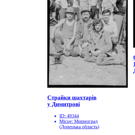
Страйки шахтарів
у Димитрові
ID:
49344
Місце:
Мирноград
(Донецька область)