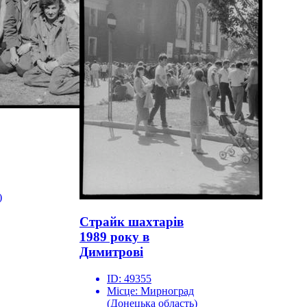
)
Страйк шахтарів
1989 року в
Димитрові
ID:
49355
Місце:
Мирноград
(Донецька область)