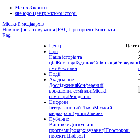
Меню
Закрити
site logo
Центр міської історії
Міський медіаархів
Новини
[розархівування]
FAQ
Про проект
Контакти
Eng
Центр
Центр 
Про
Наша історія та
цілі
Команда
Будинок
Співпраця
Стажуванн
і ми
Розсилка
Події
Академічне
Дослідження
Конференції,
воркшопи, семінари
Міські
семінари
Резиденції
Цифрове
Інтерактивний Львів
Міський
медіаархів
Вулиці Львова
Публічне
Виставки
Дискусійні
програми
[розархівування]
Просторові
проекти
Цифрові