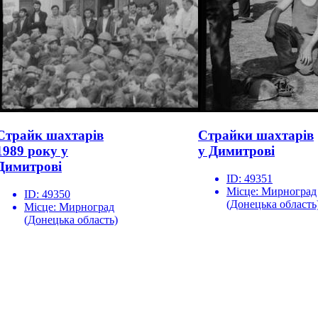
Страйк шахтарів
Страйки шахтарів
1989 року у
у Димитрові
Димитрові
ID:
49351
Місце:
Мирноград
ID:
49350
(Донецька область
Місце:
Мирноград
(Донецька область)