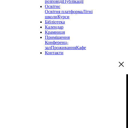
розповіді
Публікації
Освітнє
Освітня платформа
Літні
школи
Курси
Бібліотека
Календар
Крамниця
Приміщення
Конференц-
зал
Проживання
Кафе
Контакти