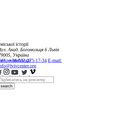
міської історії
Вул. Акад. Богомольця 6
Львів
79005, Україна
я
Тел.: +38-032-275-17-34
Новини
Медіа
E-mail:
info@lvivcenter.org
search