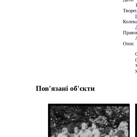
Творе
Колекц
Право
Опис
Пов'язані об'єкти