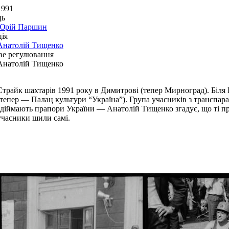
1991
ць
Юрій Паршин
ія
Анатолій Тищенко
ве регулювання
Анатолій Тищенко
Страйк шахтарів 1991 року в Димитрові (тепер Мирноград). Біля
(тепер — Палац культури “Україна”). Група учасників з транспара
здіймають прапори України — Анатолій Тищенко згадує, що ті пра
учасники шили самі.