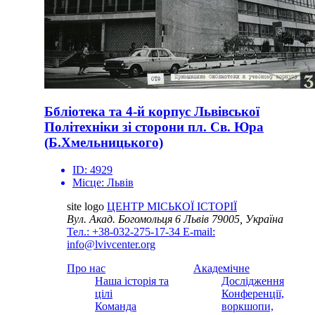
Ббліотека та 4-й корпус Львівської
Політехніки зі сторони пл. Св. Юра
(Б.Хмельницького)
ID:
4929
Місце:
Львів
site logo
ЦЕНТР МІСЬКОЇ ІСТОРІЇ
Вул. Акад. Богомольця 6
Львів 79005, Україна
Тел.: +38-032-275-17-34
E-mail:
info@lvivcenter.org
Про нас
Академічне
Наша історія та
Дослідження
цілі
Конференції,
Команда
воркшопи,