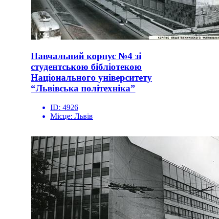
Навчальний корпус №4 зі
студентською бібліотекою
Національного університету
“Львівська політехніка”
ID:
4926
Місце:
Львів