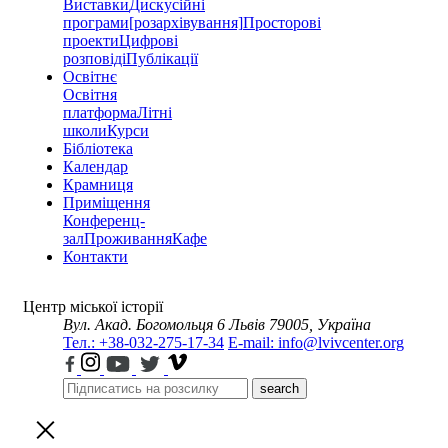
Виставки
Дискусійні
програми
[розархівування]
Просторові
проекти
Цифрові
розповіді
Публікації
Освітнє
Освітня
платформа
Літні
школи
Курси
Бібліотека
Календар
Крамниця
Приміщення
Конференц-
зал
Проживання
Кафе
Контакти
Центр міської історії
Вул. Акад. Богомольця 6
Львів 79005, Україна
Тел.: +38-032-275-17-34
E-mail: info@lvivcenter.org
search