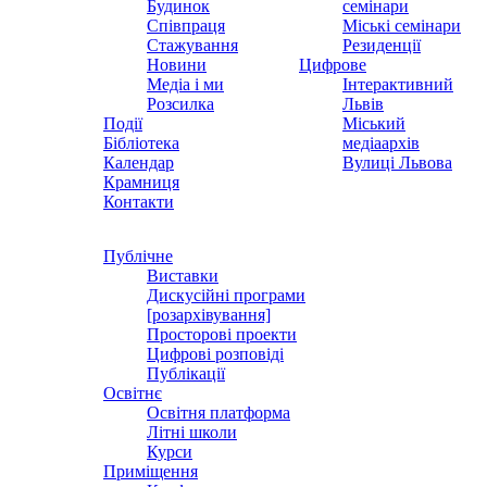
Будинок
семінари
Співпраця
Міські семінари
Стажування
Резиденції
Новини
Цифрове
Медіа і ми
Інтерактивний
Розсилка
Львів
Події
Міський
Бібліотека
медіаархів
Календар
Вулиці Львова
Крамниця
Контакти
Публічне
Виставки
Дискусійні програми
[розархівування]
Просторові проекти
Цифрові розповіді
Публікації
Освітнє
Освітня платформа
Літні школи
Курси
Приміщення