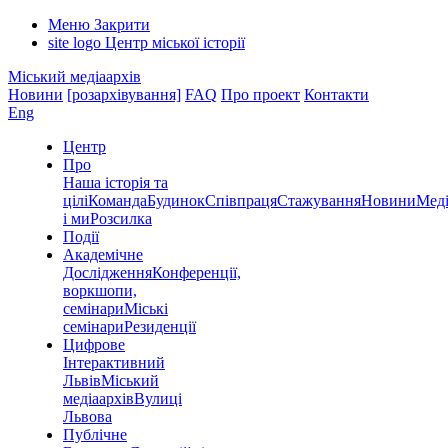
Меню
Закрити
site logo
Центр міської історії
Міський медіаархів
Новини
[розархівування]
FAQ
Про проект
Контакти
Eng
Центр
Про
Наша історія та
цілі
Команда
Будинок
Співпраця
Стажування
Новини
Меді
і ми
Розсилка
Події
Академічне
Дослідження
Конференції,
воркшопи,
семінари
Міські
семінари
Резиденції
Цифрове
Інтерактивний
Львів
Міський
медіаархів
Вулиці
Львова
Публічне