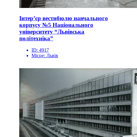
Інтер’єр вестибюлю навчального
корпусу №5 Національного
університету “Львівська
політехніка”
ID:
4917
Місце:
Львів