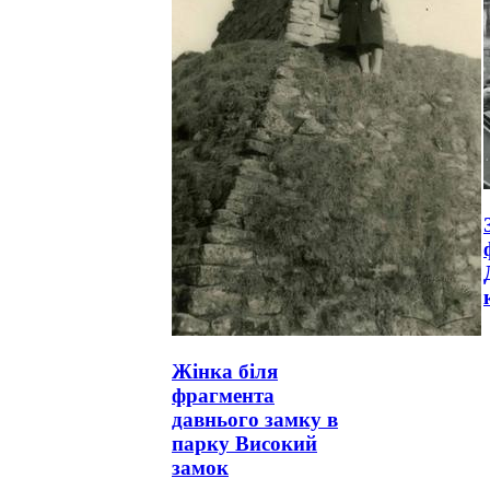
Жінка біля
фрагмента
давнього замку в
парку Високий
замок