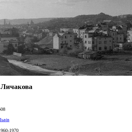
 Личакова
508
Львів
1960-1970