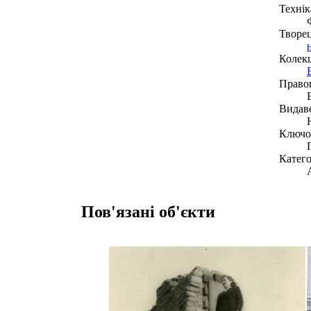
Технік
Творе
Колекц
Право
Видав
Ключов
Катего
Пов'язані об'єкти