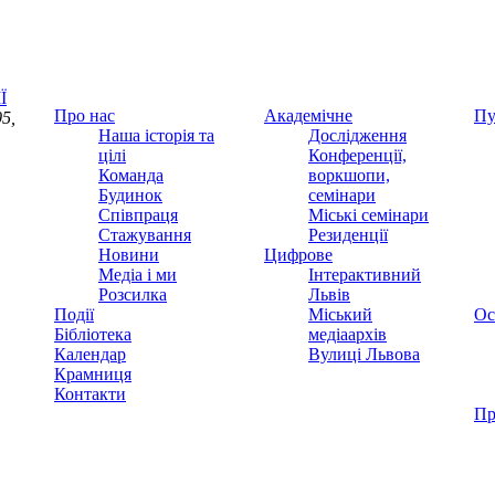
Ї
Про нас
Академічне
Пу
5,
Наша історія та
Дослідження
цілі
Конференції,
Команда
воркшопи,
Будинок
семінари
Співпраця
Міські семінари
Стажування
Резиденції
Новини
Цифрове
Медіа і ми
Інтерактивний
Розсилка
Львів
Події
Міський
Ос
Бібліотека
медіаархів
Календар
Вулиці Львова
Крамниця
Контакти
Пр