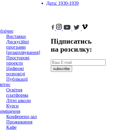
Дата:
1930-1939
блічне
Виставки
Підписатись
Дискусійні
програми
на розсилку:
[розархівування]
Просторові
проекти
Цифрові
subscribe
розповіді
Публікації
вітнє
Освітня
платформа
Літні школи
Курси
иміщення
Конференц-зал
Проживання
Кафе