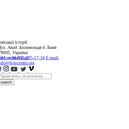
міської історії
Вул. Акад. Богомольця 6
Львів
79005, Україна
я
Тел.: +38-032-275-17-34
Новини
Медіа
E-mail:
info@lvivcenter.org
search