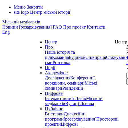
Меню
Закрити
site logo
Центр міської історії
Міський медіаархів
Новини
[розархівування]
FAQ
Про проект
Контакти
Eng
Центр
Центр 
Про
Наша історія та
цілі
Команда
Будинок
Співпраця
Стажуванн
і ми
Розсилка
Події
Академічне
Дослідження
Конференції,
воркшопи, семінари
Міські
семінари
Резиденції
Цифрове
Інтерактивний Львів
Міський
медіаархів
Вулиці Львова
Публічне
Виставки
Дискусійні
програми
[розархівування]
Просторові
проекти
Цифрові