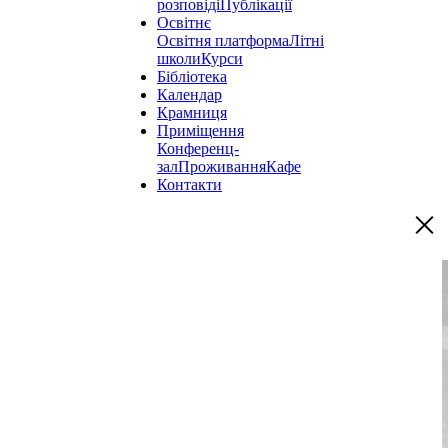
розповіді
Публікації
Освітнє
Освітня платформа
Літні
школи
Курси
Бібліотека
Календар
Крамниця
Приміщення
Конференц-
зал
Проживання
Кафе
Контакти