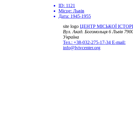
ID:
1121
Місце:
Львів
Дата:
1945-1955
site logo
ЦЕНТР МІСЬКОЇ ІСТОРІ
Вул. Акад. Богомольця 6
Львів 7900
Україна
Тел.: +38-032-275-17-34
E-mail:
info@lvivcenter.org