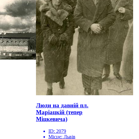
Люди на давній пл.
Маріацкій (тепер
Міцкевича)
ID:
2079
Місце:
Львів