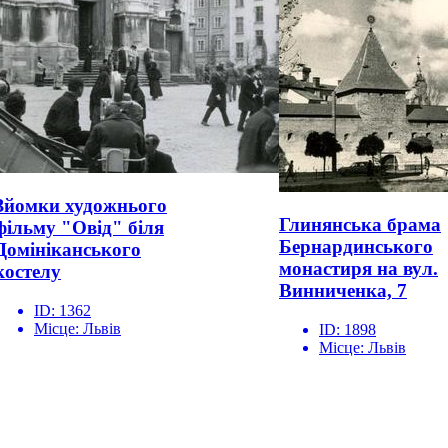
Зйомки художнього
Глинянська брама
фільму "Овід" біля
Бернардинського
Домініканського
монастиря на вул.
костелу
Винниченка, 7
ID:
1362
Місце:
Львів
ID:
1898
Місце:
Львів