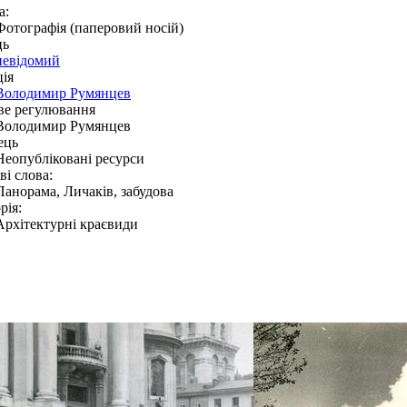
а:
Фотографія (паперовий носій)
ць
невідомий
ія
Володимир Румянцев
ве регулювання
Володимир Румянцев
ець
Неопубліковані ресурси
і слова:
Панорама, Личаків, забудова
рія:
Архітектурні краєвиди