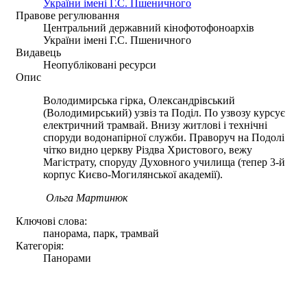
України імені Г.С. Пшеничного
Правове регулювання
Центральний державний кінофотофоноархів
України імені Г.С. Пшеничного
Видавець
Неопубліковані ресурси
Опис
Володимирська гірка, Олександрівський
(Володимирський) узвіз та Поділ. По узвозу курсує
електричний трамвай. Внизу житлові і технічні
споруди водонапірної служби. Праворуч на Подолі
чітко видно церкву Різдва Христового, вежу
Магістрату, споруду Духовного училища (тепер 3-й
корпус Києво-Могилянської академії).
Ольга Мартинюк
Ключові слова:
панорама, парк, трамвай
Категорія:
Панорами