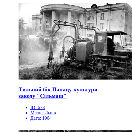
Тильний бік Палацу культури
заводу "Сільмаш"
ID:
678
Місце:
Львів
Дата:
1964