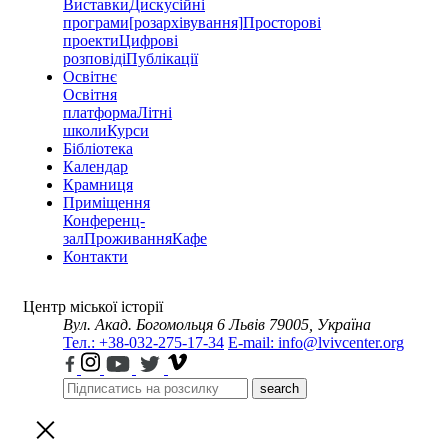
Виставки
Дискусійні
програми
[розархівування]
Просторові
проекти
Цифрові
розповіді
Публікації
Освітнє
Освітня
платформа
Літні
школи
Курси
Бібліотека
Календар
Крамниця
Приміщення
Конференц-
зал
Проживання
Кафе
Контакти
Центр міської історії
Вул. Акад. Богомольця 6
Львів 79005, Україна
Тел.: +38-032-275-17-34
E-mail: info@lvivcenter.org
search