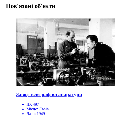
Пов'язані об'єкти
Завод телеграфної апаратури
ID:
497
Місце:
Львів
Дата:
1949