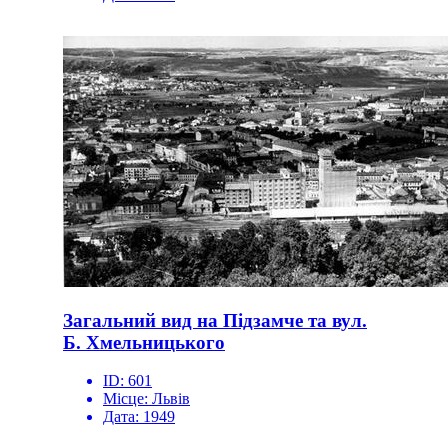
Загальний вид на Підзамче та вул.
Б. Хмельницького
ID:
601
Місце:
Львів
Дата:
1949