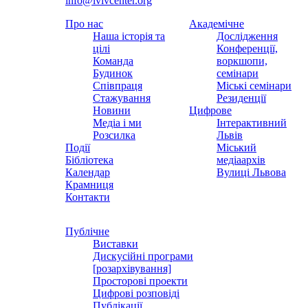
info@lvivcenter.org
Про нас
Академічне
Наша історія та
Дослідження
цілі
Конференції,
Команда
воркшопи,
Будинок
семінари
Співпраця
Міські семінари
Стажування
Резиденції
Новини
Цифрове
Медіа і ми
Інтерактивний
Розсилка
Львів
Події
Міський
Бібліотека
медіаархів
Календар
Вулиці Львова
Крамниця
Контакти
Публічне
Виставки
Дискусійні програми
[розархівування]
Просторові проекти
Цифрові розповіді
Публікації