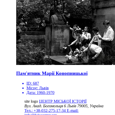
Пам'ятник Марії Конопницької
ID:
687
Місце:
Львів
Дата:
1960-1970
site logo
ЦЕНТР МІСЬКОЇ ІСТОРІЇ
Вул. Акад. Богомольця 6
Львів 79005, Україна
Тел.: +38-032-275-17-34
E-mail: