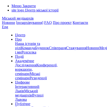
Меню
Закрити
site logo
Центр міської історії
Міський медіаархів
Новини
[розархівування]
FAQ
Про проект
Контакти
Eng
Центр
Про
Наша історія та
цілі
Команда
Будинок
Співпраця
Стажування
Новини
Меді
і ми
Розсилка
Події
Академічне
Дослідження
Конференції,
воркшопи,
семінари
Міські
семінари
Резиденції
Цифрове
Інтерактивний
Львів
Міський
медіаархів
Вулиці
Львова
Публічне