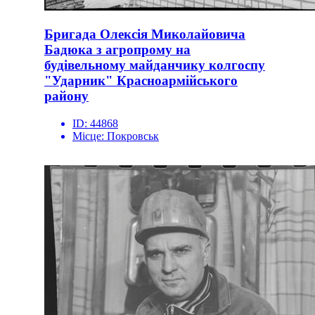
Бригада Олексія Миколайовича
Бадюка з агропрому на
будівельному майданчику колгоспу
"Ударник" Красноармійського
району
ID:
44868
Місце:
Покровськ