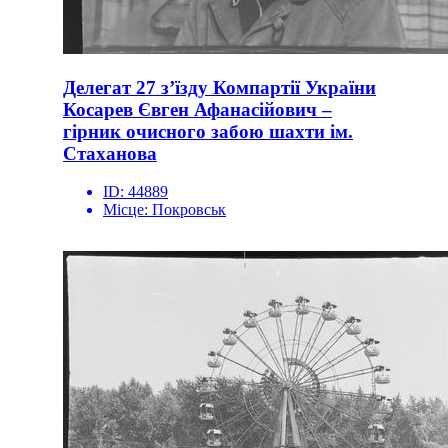
Делегат 27 з’їзду Компартії України
Косарев Євген Афанасійович –
гірник очисного забою шахти ім.
Стаханова
ID:
44889
Місце:
Покровськ