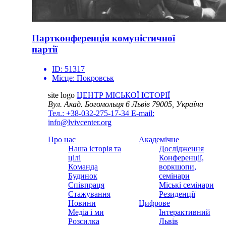
Партконференція комуністичної
партії
ID:
51317
Місце:
Покровськ
site logo
ЦЕНТР МІСЬКОЇ ІСТОРІЇ
Вул. Акад. Богомольця 6
Львів 79005, Україна
Тел.: +38-032-275-17-34
E-mail:
info@lvivcenter.org
Про нас
Академічне
Наша історія та
Дослідження
цілі
Конференції,
Команда
воркшопи,
Будинок
семінари
Співпраця
Міські семінари
Стажування
Резиденції
Новини
Цифрове
Медіа і ми
Інтерактивний
Розсилка
Львів