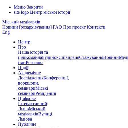
Меню
Закрити
site logo
Центр міської історії
Міський медіаархів
Новини
[розархівування]
FAQ
Про проект
Контакти
Eng
Центр
Про
Наша історія та
цілі
Команда
Будинок
Співпраця
Стажування
Новини
Меді
і ми
Розсилка
Події
Академічне
Дослідження
Конференції,
воркшопи,
семінари
Міські
семінари
Резиденції
Цифрове
Інтерактивний
Львів
Міський
медіаархів
Вулиці
Львова
Публічне