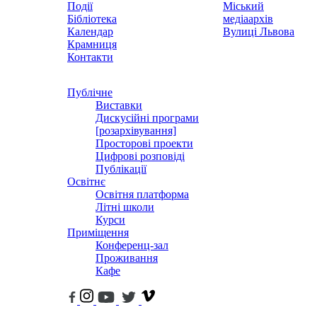
Події
Міський
Бібліотека
медіаархів
Календар
Вулиці Львова
Крамниця
Контакти
Публічне
Виставки
Дискусійні програми
[розархівування]
Просторові проекти
Цифрові розповіді
Публікації
Освітнє
Освітня платформа
Літні школи
Курси
Приміщення
Конференц-зал
Проживання
Кафе