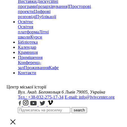
Виставки
Дискусійні
програми
[розархівування]
Просторові
проекти
Цифрові
розповіді
Публікації
Освітнє
Освітня
платформа
Літні
школи
Курси
Бібліотека
Календар
Крамниця
Приміщення
Конференц-
зал
Проживання
Кафе
Контакти
Центр міської історії
Вул. Акад. Богомольця 6
Львів 79005, Україна
Тел.: +38-032-275-17-34
E-mail: info@lvivcenter.org
search