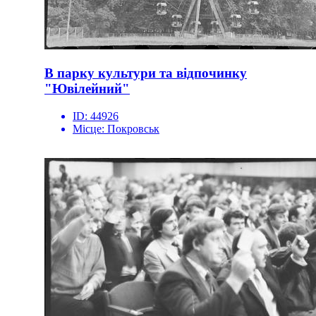
В парку культури та відпочинку
"Ювілейний"
ID:
44926
Місце:
Покровськ