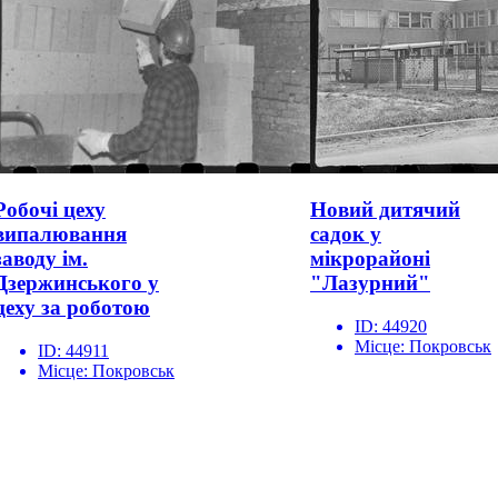
Робочі цеху
Новий дитячий
випалювання
садок у
заводу ім.
мікрорайоні
Дзержинського у
"Лазурний"
цеху за роботою
ID:
44920
Місце:
Покровськ
ID:
44911
Місце:
Покровськ