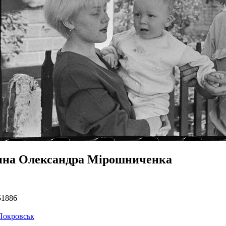
ина Олександра Мірошниченка
51886
Покровськ