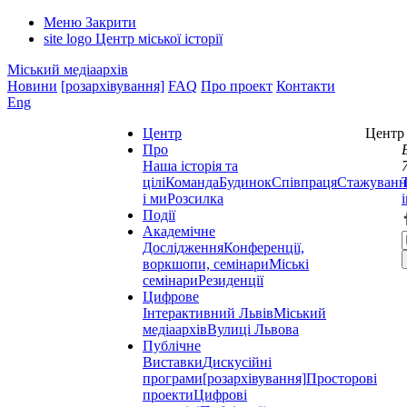
Меню
Закрити
site logo
Центр міської історії
Міський медіаархів
Новини
[розархівування]
FAQ
Про проект
Контакти
Eng
Центр
Центр 
Про
Наша історія та
цілі
Команда
Будинок
Співпраця
Стажуванн
і ми
Розсилка
Події
Академічне
Дослідження
Конференції,
воркшопи, семінари
Міські
семінари
Резиденції
Цифрове
Інтерактивний Львів
Міський
медіаархів
Вулиці Львова
Публічне
Виставки
Дискусійні
програми
[розархівування]
Просторові
проекти
Цифрові