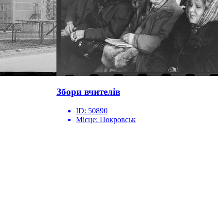
Збори вчителів
ID:
50890
Місце:
Покровськ