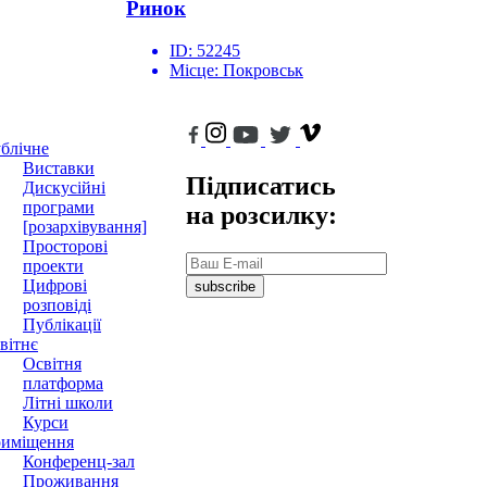
Ринок
ID:
52245
Місце:
Покровськ
блічне
Виставки
Підписатись
Дискусійні
програми
на розсилку:
[розархівування]
Просторові
проекти
Цифрові
subscribe
розповіді
Публікації
вітнє
Освітня
платформа
Літні школи
Курси
иміщення
Конференц-зал
Проживання