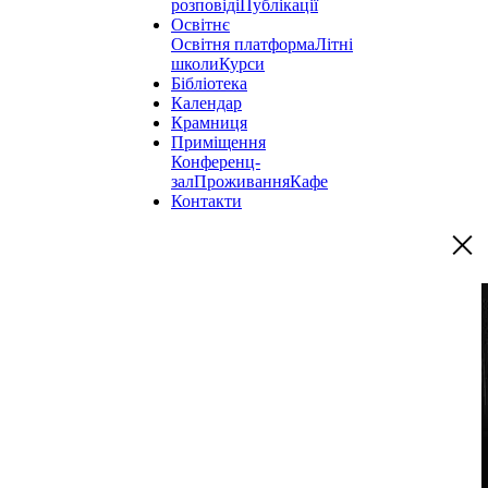
розповіді
Публікації
Освітнє
Освітня платформа
Літні
школи
Курси
Бібліотека
Календар
Крамниця
Приміщення
Конференц-
зал
Проживання
Кафе
Контакти