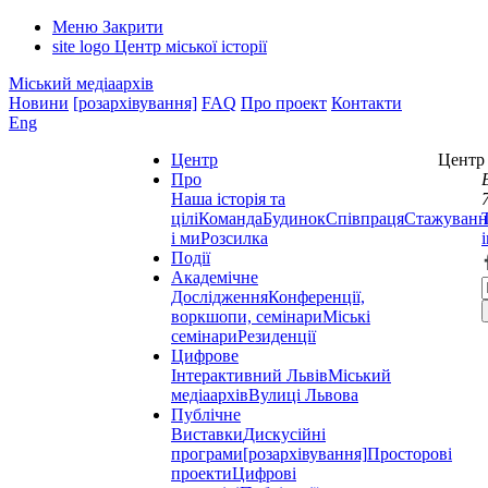
Меню
Закрити
site logo
Центр міської історії
Міський медіаархів
Новини
[розархівування]
FAQ
Про проект
Контакти
Eng
Центр
Центр 
Про
Наша історія та
цілі
Команда
Будинок
Співпраця
Стажуванн
і ми
Розсилка
Події
Академічне
Дослідження
Конференції,
воркшопи, семінари
Міські
семінари
Резиденції
Цифрове
Інтерактивний Львів
Міський
медіаархів
Вулиці Львова
Публічне
Виставки
Дискусійні
програми
[розархівування]
Просторові
проекти
Цифрові