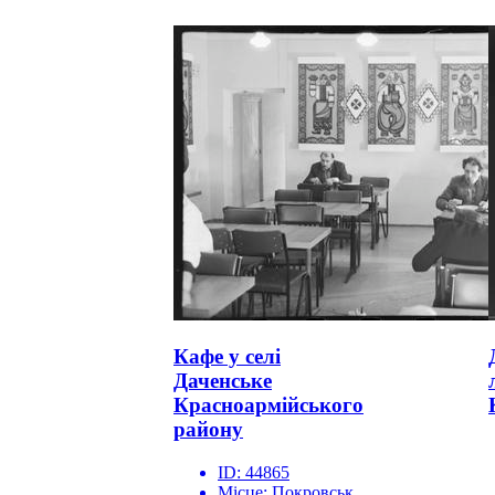
Кафе у селі
Даченське
Красноармійського
району
ID:
44865
Місце:
Покровськ