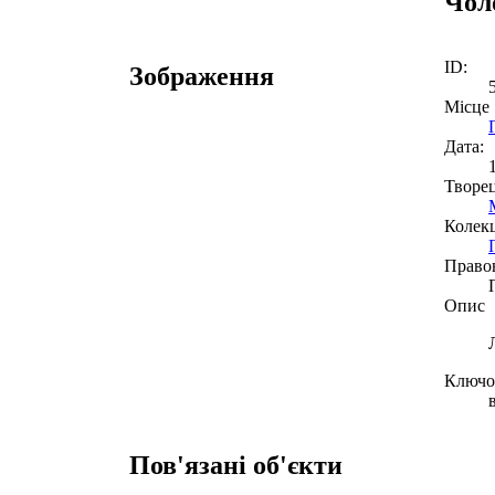
Чол
ID:
Зображення
Місце
Дата:
Творе
Колекц
Право
Опис
Ключов
Пов'язані об'єкти