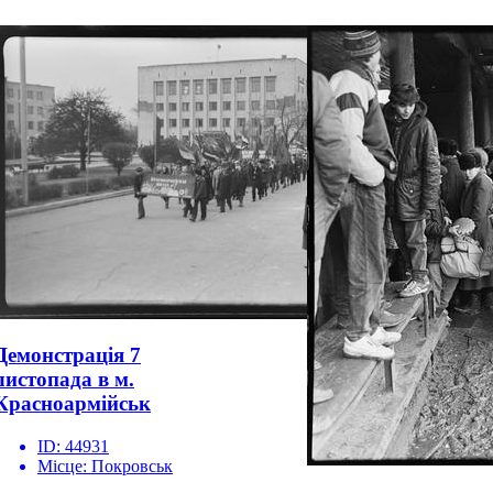
Демонстрація 7
листопада в м.
Красноармійськ
ID:
44931
Місце:
Покровськ