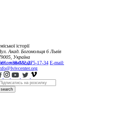
міської історії
Вул. Акад. Богомольця 6
Львів
79005, Україна
я
Тел.: +38-032-275-17-34
Новини
Медіа
E-mail:
info@lvivcenter.org
search