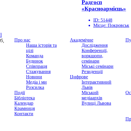
Радгосп
«Красноармієць»
ID:
51448
Місце:
Покровськ
Ї
Про нас
Академічне
Пу
5,
Наша історія та
Дослідження
цілі
Конференції,
Команда
воркшопи,
Будинок
семінари
Співпраця
Міські семінари
Стажування
Резиденції
Новини
Цифрове
Медіа і ми
Інтерактивний
Розсилка
Львів
Події
Міський
Ос
Бібліотека
медіаархів
Календар
Вулиці Львова
Крамниця
Контакти
Пр