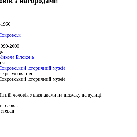
овік з нагородами
51966
Покровськ
1990-2000
ць
Микола Білоконь
ія
Покровський історичний музей
ве регулювання
Покровський історичний музей
Літній чоловік з відзнаками на піджаку на вулиці
і слова:
ветеран