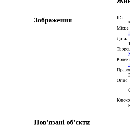
Жн
ID:
Зображення
Місце
Дата:
Творе
Колекц
Право
Опис
Ключов
Пов'язані об'єкти