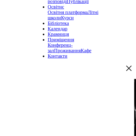
розповіді
Публікації
Освітнє
Освітня платформа
Літні
школи
Курси
Бібліотека
Календар
Крамниця
Приміщення
Конференц-
зал
Проживання
Кафе
Контакти