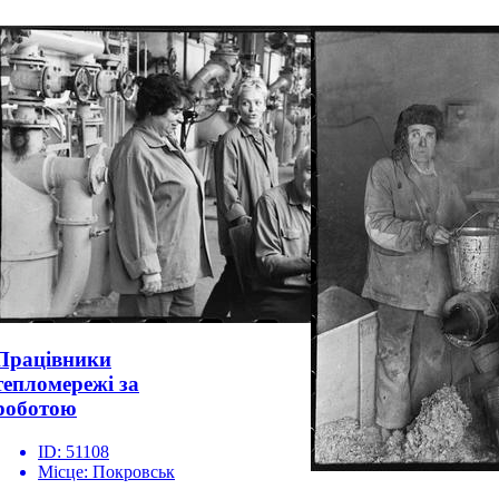
Працівники
тепломережі за
роботою
ID:
51108
Місце:
Покровськ