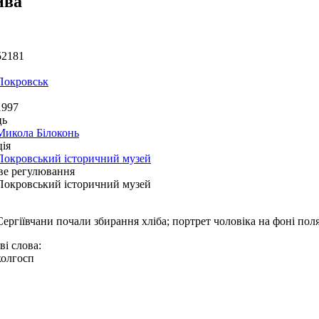
ива
52181
Покровськ
1997
ць
Микола Білоконь
ія
Покровський історичний музей
ве регулювання
Покровський історичний музей
Сергіївчани почали збирання хліба; портрет чоловіка на фоні пол
і слова:
колгосп