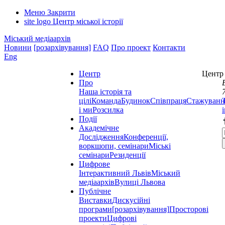
Меню
Закрити
site logo
Центр міської історії
Міський медіаархів
Новини
[розархівування]
FAQ
Про проект
Контакти
Eng
Центр
Центр 
Про
Наша історія та
цілі
Команда
Будинок
Співпраця
Стажуванн
і ми
Розсилка
Події
Академічне
Дослідження
Конференції,
воркшопи, семінари
Міські
семінари
Резиденції
Цифрове
Інтерактивний Львів
Міський
медіаархів
Вулиці Львова
Публічне
Виставки
Дискусійні
програми
[розархівування]
Просторові
проекти
Цифрові