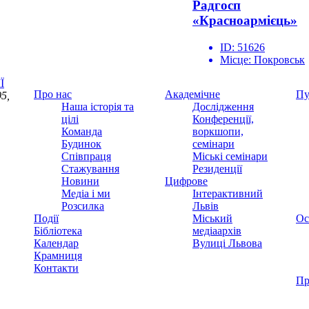
Радгосп
«Красноармієць»
ID:
51626
Місце:
Покровськ
Ї
Про нас
Академічне
Пу
5,
Наша історія та
Дослідження
цілі
Конференції,
Команда
воркшопи,
Будинок
семінари
Співпраця
Міські семінари
Стажування
Резиденції
Новини
Цифрове
Медіа і ми
Інтерактивний
Розсилка
Львів
Події
Міський
Ос
Бібліотека
медіаархів
Календар
Вулиці Львова
Крамниця
Контакти
Пр