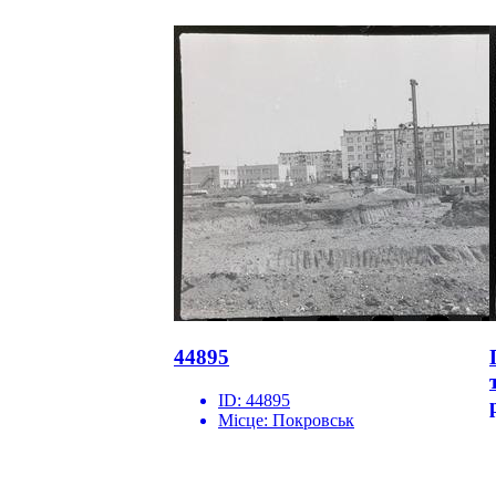
44895
ID:
44895
Місце:
Покровськ