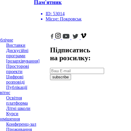
Пам'ятник
ID:
53014
Місце:
Покровськ
блічне
Виставки
Підписатись
Дискусійні
програми
на розсилку:
[розархівування]
Просторові
проекти
Цифрові
subscribe
розповіді
Публікації
вітнє
Освітня
платформа
Літні школи
Курси
иміщення
Конференц-зал
Проживання