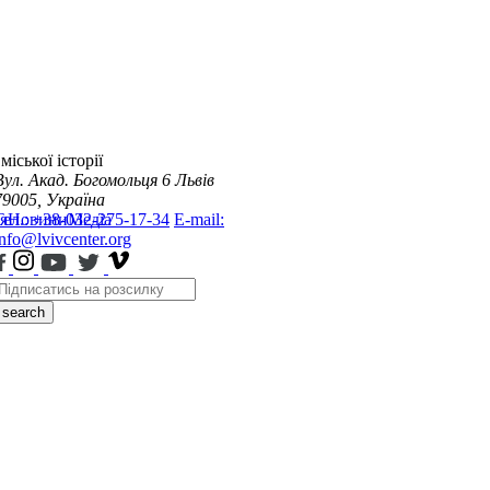
міської історії
Вул. Акад. Богомольця 6
Львів
79005, Україна
я
Тел.: +38-032-275-17-34
Новини
Медіа
E-mail:
info@lvivcenter.org
search