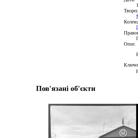
Творе
Колекц
Право
Опис
Ключов
Пов'язані об'єкти