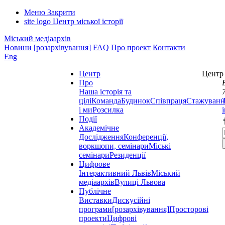
Меню
Закрити
site logo
Центр міської історії
Міський медіаархів
Новини
[розархівування]
FAQ
Про проект
Контакти
Eng
Центр
Центр 
Про
Наша історія та
цілі
Команда
Будинок
Співпраця
Стажуванн
і ми
Розсилка
Події
Академічне
Дослідження
Конференції,
воркшопи, семінари
Міські
семінари
Резиденції
Цифрове
Інтерактивний Львів
Міський
медіаархів
Вулиці Львова
Публічне
Виставки
Дискусійні
програми
[розархівування]
Просторові
проекти
Цифрові