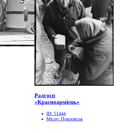
Радгосп
«Красноармієць»
ID:
51444
Місце:
Покровськ