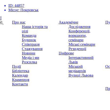
ID:
44857
Місце:
Покровськ
Ї
Про нас
Академічне
Пу
5,
Наша історія та
Дослідження
цілі
Конференції,
Команда
воркшопи,
Будинок
семінари
Співпраця
Міські семінари
Стажування
Резиденції
Новини
Цифрове
Медіа і ми
Інтерактивний
Розсилка
Львів
Події
Міський
Ос
Бібліотека
медіаархів
Календар
Вулиці Львова
Крамниця
Контакти
Пр