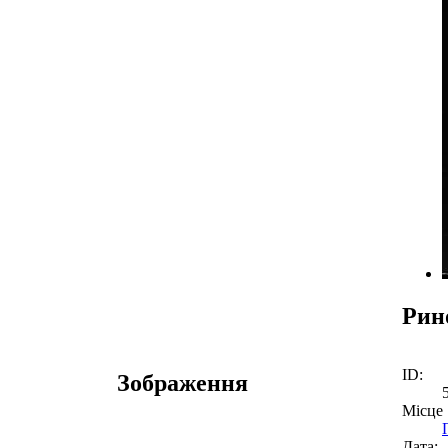
Рин
ID:
Зображення
Місце
Дата: