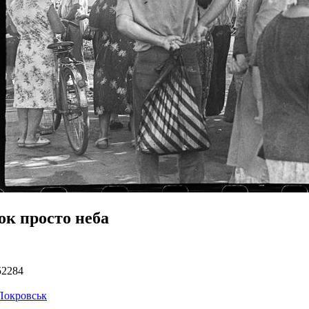
ок просто неба
52284
Покровськ