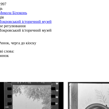
1997
ць
Микола Білоконь
ія
Покровський історичний музей
ве регулювання
Покровський історичний музей
Ринок, черга до кіоску
і слова:
ринок