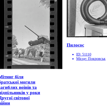
Пилосос
ID:
51110
Місце:
Покровськ
Мітинг біля
братської могили
загиблих воїнів та
підпільників у роки
Другої світової
війни