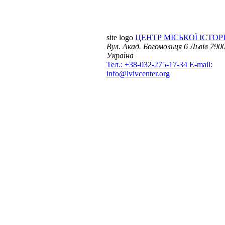
site logo
ЦЕНТР МІСЬКОЇ ІСТОРІ
Вул. Акад. Богомольця 6
Львів 7900
Україна
Тел.: +38-032-275-17-34
E-mail:
info@lvivcenter.org