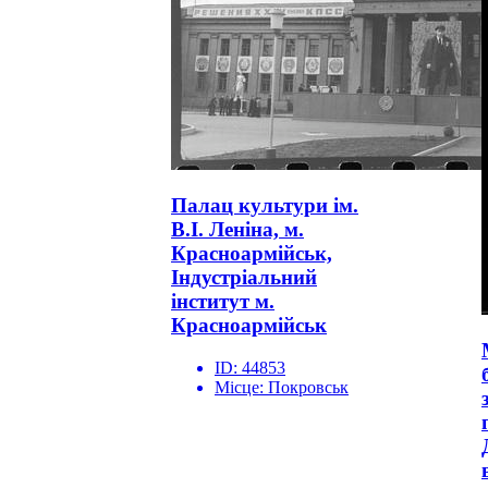
Палац культури ім.
В.І. Леніна, м.
Красноармійськ,
Індустріальний
інститут м.
Красноармійськ
ID:
44853
Місце:
Покровськ