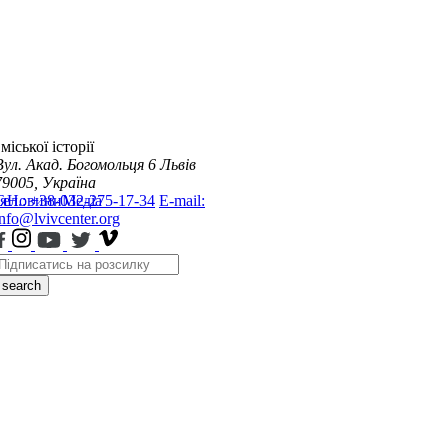
міської історії
Вул. Акад. Богомольця 6
Львів
79005, Україна
я
Тел.: +38-032-275-17-34
Новини
Медіа
E-mail:
info@lvivcenter.org
search