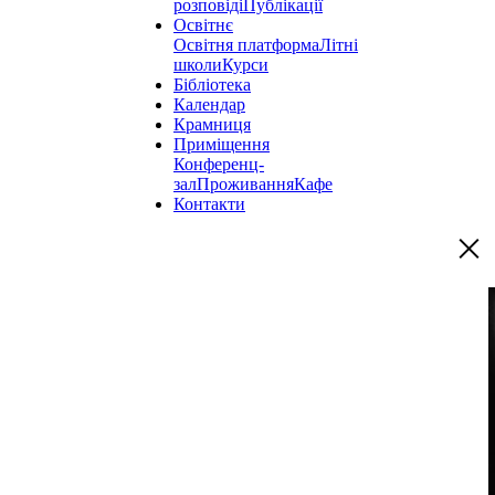
розповіді
Публікації
Освітнє
Освітня платформа
Літні
школи
Курси
Бібліотека
Календар
Крамниця
Приміщення
Конференц-
зал
Проживання
Кафе
Контакти