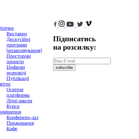
блічне
Виставки
Підписатись
Дискусійні
програми
на розсилку:
[розархівування]
Просторові
проекти
Цифрові
subscribe
розповіді
Публікації
вітнє
Освітня
платформа
Літні школи
Курси
иміщення
Конференц-зал
Проживання
Кафе