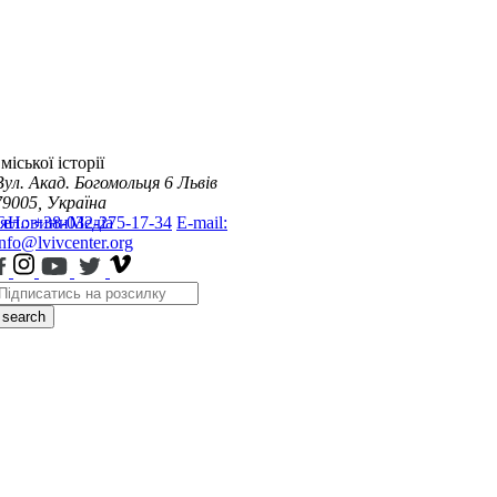
міської історії
Вул. Акад. Богомольця 6
Львів
79005, Україна
я
Тел.: +38-032-275-17-34
Новини
Медіа
E-mail:
info@lvivcenter.org
search