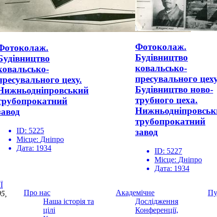
Фотоколаж.
Фотоколаж.
Будівництво
Будівництво
ковальсько-
ковальсько-
пресувального цеху
пресувального цеху.
Будівництво ново-
Нижньодніпровський
трубного цеха.
трубопрокатний
Нижньодніпровськ
завод
трубопрокатний
ID:
5225
завод
Місце:
Дніпро
Дата:
1934
ID:
5227
Місце:
Дніпро
Дата:
1934
Ї
Про нас
Академічне
Пу
5,
Наша історія та
Дослідження
цілі
Конференції,