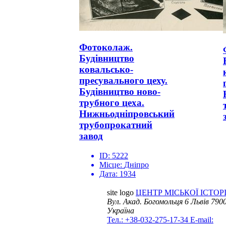
Фотоколаж.
Будівництво
ковальсько-
пресувального цеху.
Будівництво ново-
трубного цеха.
Нижньодніпровський
трубопрокатний
завод
ID:
5222
Місце:
Дніпро
Дата:
1934
site logo
ЦЕНТР МІСЬКОЇ ІСТОРІ
Вул. Акад. Богомольця 6
Львів 7900
Україна
Тел.: +38-032-275-17-34
E-mail: