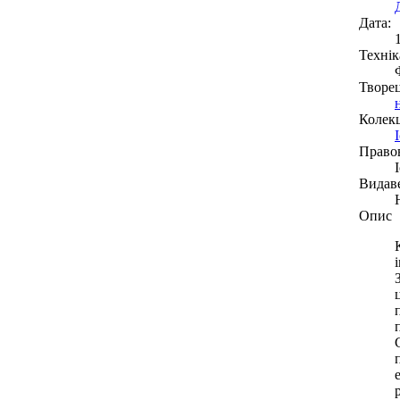
Дата:
Технік
Творе
Колекц
Право
Видав
Опис