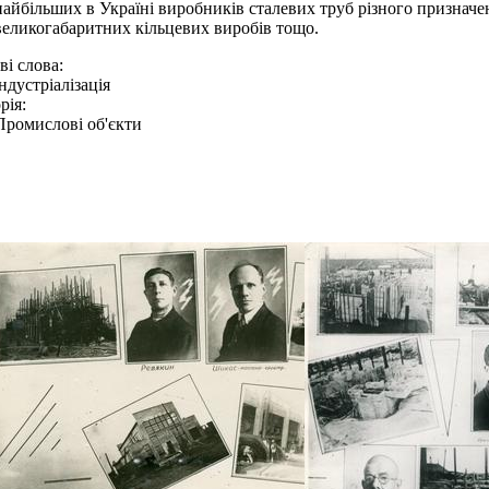
найбільших в Україні виробників сталевих труб різного призначен
великогабаритних кільцевих виробів тощо.
і слова:
індустріалізація
рія:
Промислові об'єкти