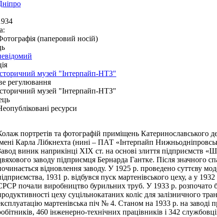
Дніпро
1934
а:
Фотографія (паперовий носій)
ць
невідомий
ія
Історичний музей "Інтерпайп-НТЗ"
ве регулювання
Історичний музей "Інтерпайп-НТЗ"
ець
Неопубліковані ресурси
Колаж портретів та фотографій приміщень Катеринославського д
імені Карла Лібкнехта (нині – ПАТ «Інтерпайп Нижньодніпровсь
Завод виник наприкінці ХІХ ст. на основі злиття підприємств «Ш
цвяхового заводу підприємця Бернарда Гантке. Після значного сп
починається відновлення заводу. У 1925 р. проведено суттєву мо
підприємства, 1931 р. відбувся пуск мартенівського цеху, а у 193
СРСР почали виробництво бурильних труб. У 1933 р. розпочато б
продуктивності цеху суцільнокатаних коліс для залізничного тран
експлуатацію мартенівська піч № 4. Станом на 1933 р. на заводі
робітників, 460 інженерно-технічних працівників і 342 службовці