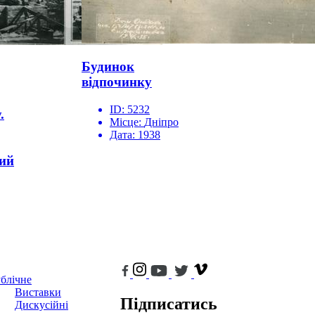
Будинок
відпочинку
ID:
5232
.
Місце:
Дніпро
Дата:
1938
ий
блічне
Виставки
Підписатись
Дискусійні