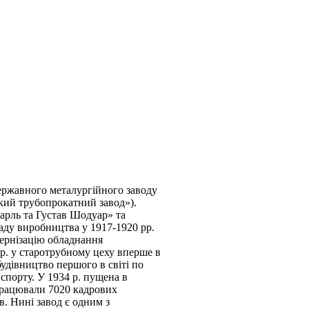
ержавного металургійного заводу
кий трубопрокатний завод»).
арль та Густав Шодуар» та
аду виробництва у 1917-1920 рр.
дернізацію обладнання
2 р. у старотрубному цеху вперше в
удівництво першого в світі по
спорту. У 1934 р. пущена в
 працювали 7020 кадрових
в. Нині завод є одним з