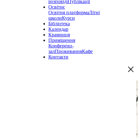
розповіді
Публікації
Освітнє
Освітня платформа
Літні
школи
Курси
Бібліотека
Календар
Крамниця
Приміщення
Конференц-
зал
Проживання
Кафе
Контакти