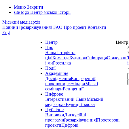
Меню
Закрити
site logo
Центр міської історії
Міський медіаархів
Новини
[розархівування]
FAQ
Про проект
Контакти
Eng
Центр
Центр 
Про
Наша історія та
цілі
Команда
Будинок
Співпраця
Стажуванн
і ми
Розсилка
Події
Академічне
Дослідження
Конференції,
воркшопи, семінари
Міські
семінари
Резиденції
Цифрове
Інтерактивний Львів
Міський
медіаархів
Вулиці Львова
Публічне
Виставки
Дискусійні
програми
[розархівування]
Просторові
проекти
Цифрові