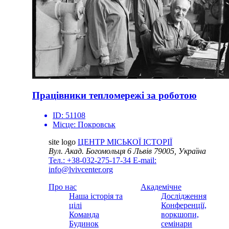
Працівники тепломережі за роботою
ID:
51108
Місце:
Покровськ
site logo
ЦЕНТР МІСЬКОЇ ІСТОРІЇ
Вул. Акад. Богомольця 6
Львів 79005, Україна
Тел.: +38-032-275-17-34
E-mail:
info@lvivcenter.org
Про нас
Академічне
Наша історія та
Дослідження
цілі
Конференції,
Команда
воркшопи,
Будинок
семінари