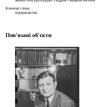
Жінки біля круподерні з відром і мішком насіння
Ключові слова:
підприємства
Пов'язані об'єкти