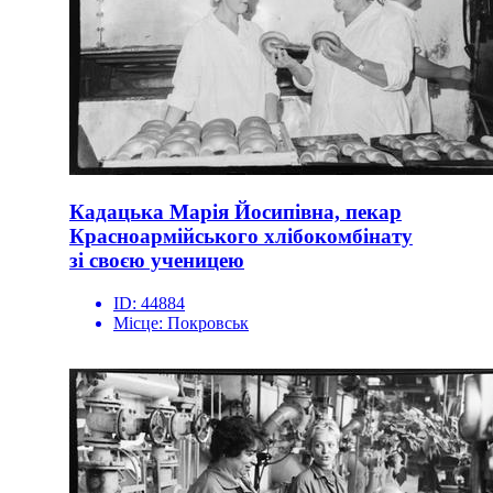
Кадацька Марія Йосипівна, пекар
Красноармійського хлібокомбінату
зі своєю ученицею
ID:
44884
Місце:
Покровськ