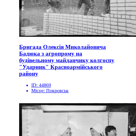
Бригада Олексія Миколайовича
Бадюка з агропрому на
будівельному майданчику колгоспу
"Ударник" Красноармійського
району
ID:
44869
Місце:
Покровськ