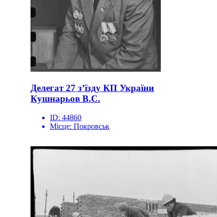
Делегат 27 з’їзду КП України
Кушнарьов В.С.
ID:
44860
Місце:
Покровськ