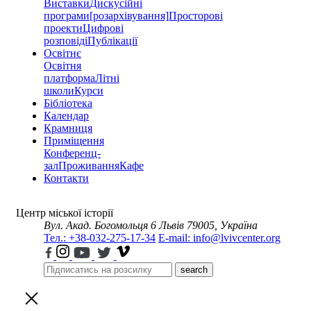
Виставки
Дискусійні
програми
[розархівування]
Просторові
проекти
Цифрові
розповіді
Публікації
Освітнє
Освітня
платформа
Літні
школи
Курси
Бібліотека
Календар
Крамниця
Приміщення
Конференц-
зал
Проживання
Кафе
Контакти
Центр міської історії
Вул. Акад. Богомольця 6
Львів 79005, Україна
Тел.: +38-032-275-17-34
E-mail: info@lvivcenter.org
search