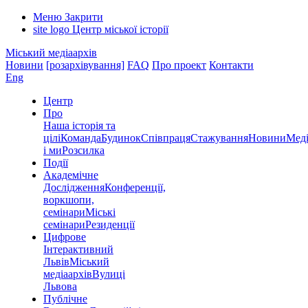
Меню
Закрити
site logo
Центр міської історії
Міський медіаархів
Новини
[розархівування]
FAQ
Про проект
Контакти
Eng
Центр
Про
Наша історія та
цілі
Команда
Будинок
Співпраця
Стажування
Новини
Меді
і ми
Розсилка
Події
Академічне
Дослідження
Конференції,
воркшопи,
семінари
Міські
семінари
Резиденції
Цифрове
Інтерактивний
Львів
Міський
медіаархів
Вулиці
Львова
Публічне