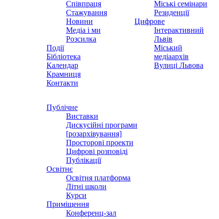
Співпраця
Міські семінари
Стажування
Резиденції
Новини
Цифрове
Медіа і ми
Інтерактивний
Розсилка
Львів
Події
Міський
Бібліотека
медіаархів
Календар
Вулиці Львова
Крамниця
Контакти
Публічне
Виставки
Дискусійні програми
[розархівування]
Просторові проекти
Цифрові розповіді
Публікації
Освітнє
Освітня платформа
Літні школи
Курси
Приміщення
Конференц-зал