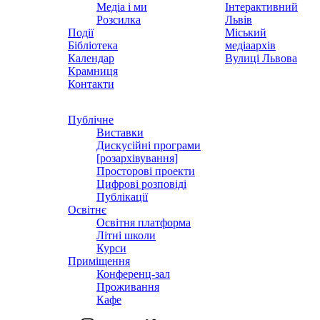
Медіа і ми
Інтерактивний
Розсилка
Львів
Події
Міський
Бібліотека
медіаархів
Календар
Вулиці Львова
Крамниця
Контакти
Публічне
Виставки
Дискусійні програми
[розархівування]
Просторові проекти
Цифрові розповіді
Публікації
Освітнє
Освітня платформа
Літні школи
Курси
Приміщення
Конференц-зал
Проживання
Кафе