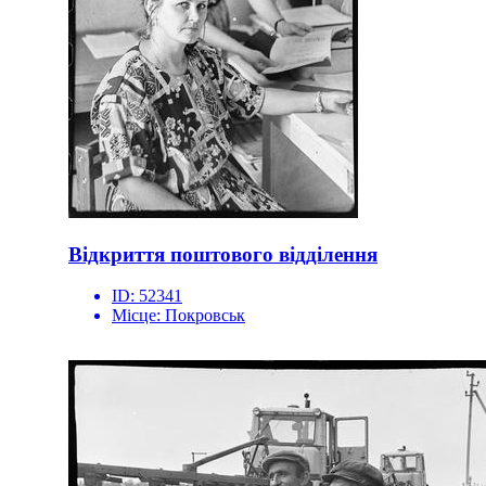
Відкриття поштового відділення
ID:
52341
Місце:
Покровськ