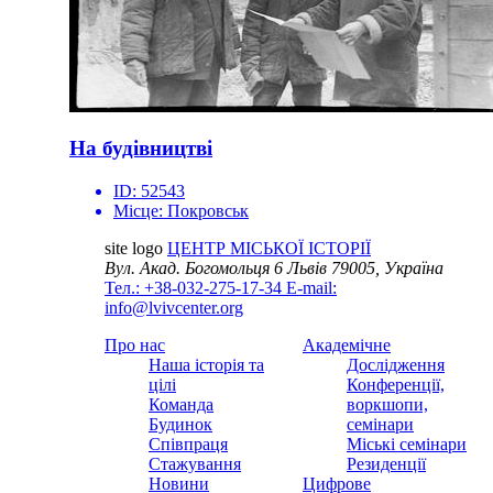
На будівництві
ID:
52543
Місце:
Покровськ
site logo
ЦЕНТР МІСЬКОЇ ІСТОРІЇ
Вул. Акад. Богомольця 6
Львів 79005, Україна
Тел.: +38-032-275-17-34
E-mail:
info@lvivcenter.org
Про нас
Академічне
Наша історія та
Дослідження
цілі
Конференції,
Команда
воркшопи,
Будинок
семінари
Співпраця
Міські семінари
Стажування
Резиденції
Новини
Цифрове