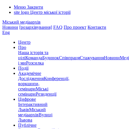
Меню
Закрити
site logo
Центр міської історії
Міський медіаархів
Новини
[розархівування]
FAQ
Про проект
Контакти
Eng
Центр
Про
Наша історія та
цілі
Команда
Будинок
Співпраця
Стажування
Новини
Меді
і ми
Розсилка
Події
Академічне
Дослідження
Конференції,
воркшопи,
семінари
Міські
семінари
Резиденції
Цифрове
Інтерактивний
Львів
Міський
медіаархів
Вулиці
Львова
Публічне