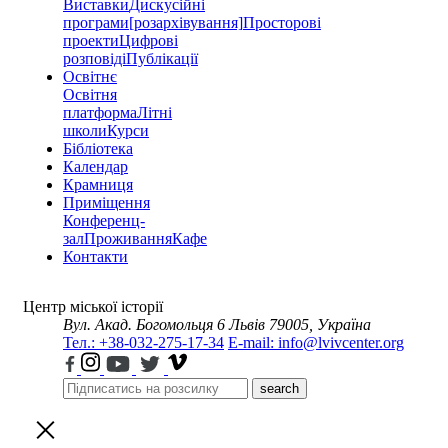
Виставки
Дискусійні
програми
[розархівування]
Просторові
проекти
Цифрові
розповіді
Публікації
Освітнє
Освітня
платформа
Літні
школи
Курси
Бібліотека
Календар
Крамниця
Приміщення
Конференц-
зал
Проживання
Кафе
Контакти
Центр міської історії
Вул. Акад. Богомольця 6
Львів 79005, Україна
Тел.: +38-032-275-17-34
E-mail: info@lvivcenter.org
search