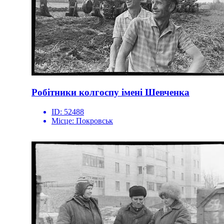
Робітники колгоспу імені Шевченка
ID:
52488
Місце:
Покровськ