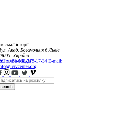
міської історії
Вул. Акад. Богомольця 6
Львів
79005, Україна
я
Тел.: +38-032-275-17-34
Новини
Медіа
E-mail:
info@lvivcenter.org
search