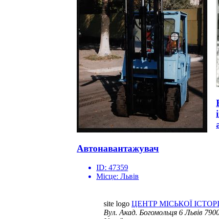
Автонавантажувач
ID:
47359
Місце:
Львів
site logo
ЦЕНТР МІСЬКОЇ ІСТОРІ
Вул. Акад. Богомольця 6
Львів 7900