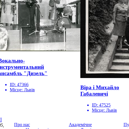
Вокально-
інструментальний
ансамбль "Дизель"
ID:
47366
Віра і Михайло
Місце:
Львів
Габалевичі
ID:
47525
Місце:
Львів
Ї
Про нас
Академічне
Пу
5,