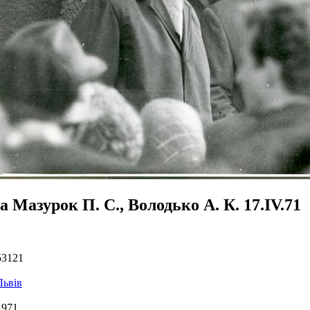
а Мазурок П. С., Володько А. К. 17.IV.71
53121
Львів
1971