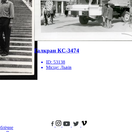
Галкран КС-3474
ID:
53138
Місце:
Львів
блічне