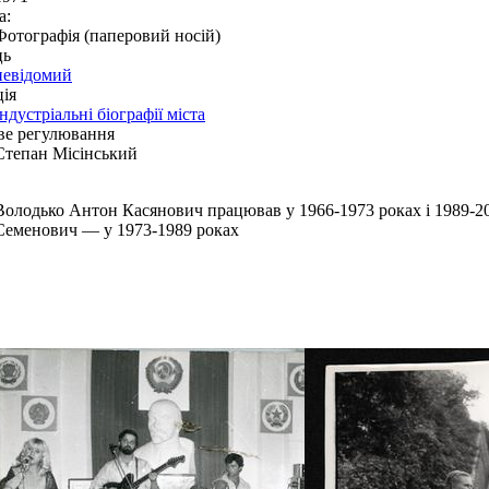
а:
Фотографія (паперовий носій)
ць
невідомий
ія
Індустріальні біографії міста
ве регулювання
Степан Місінський
Володько Антон Касянович працював у 1966-1973 роках і 1989-2
Семенович — у 1973-1989 роках