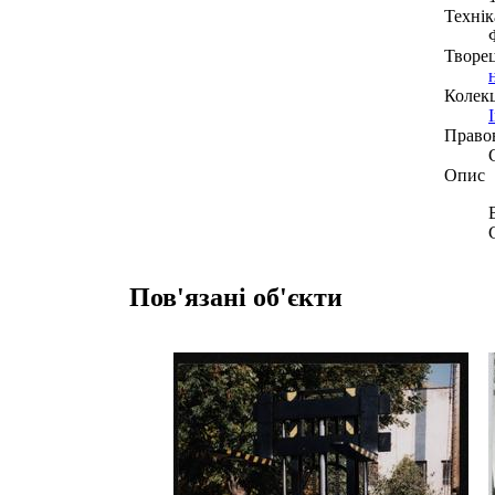
Технік
Творе
Колекц
Право
Опис
Пов'язані об'єкти