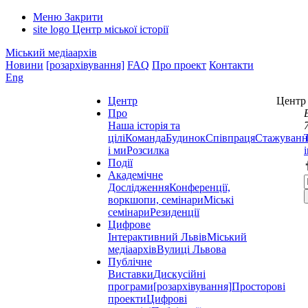
Меню
Закрити
site logo
Центр міської історії
Міський медіаархів
Новини
[розархівування]
FAQ
Про проект
Контакти
Eng
Центр
Центр 
Про
Наша історія та
цілі
Команда
Будинок
Співпраця
Стажуванн
і ми
Розсилка
Події
Академічне
Дослідження
Конференції,
воркшопи, семінари
Міські
семінари
Резиденції
Цифрове
Інтерактивний Львів
Міський
медіаархів
Вулиці Львова
Публічне
Виставки
Дискусійні
програми
[розархівування]
Просторові
проекти
Цифрові