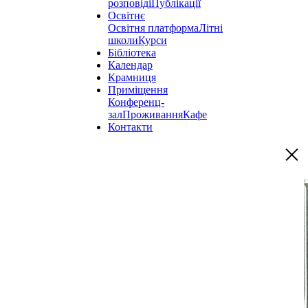
розповіді
Публікації
Освітнє
Освітня платформа
Літні
школи
Курси
Бібліотека
Календар
Крамниця
Приміщення
Конференц-
зал
Проживання
Кафе
Контакти