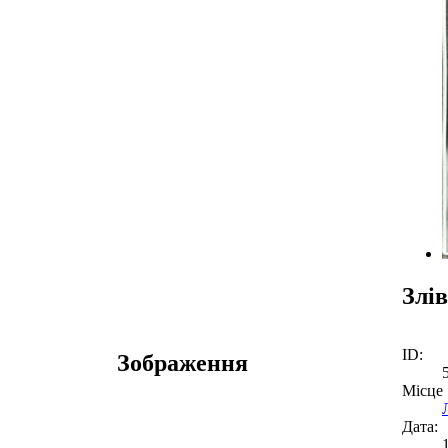
Злів
ID:
Зображення
Місце
Дата: