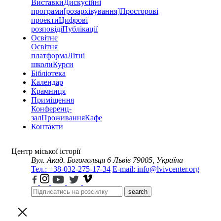
Виставки
Дискусійні
програми
[розархівування]
Просторові
проекти
Цифрові
розповіді
Публікації
Освітнє
Освітня
платформа
Літні
школи
Курси
Бібліотека
Календар
Крамниця
Приміщення
Конференц-
зал
Проживання
Кафе
Контакти
Центр міської історії
Вул. Акад. Богомольця 6
Львів 79005, Україна
Тел.: +38-032-275-17-34
E-mail: info@lvivcenter.org
search