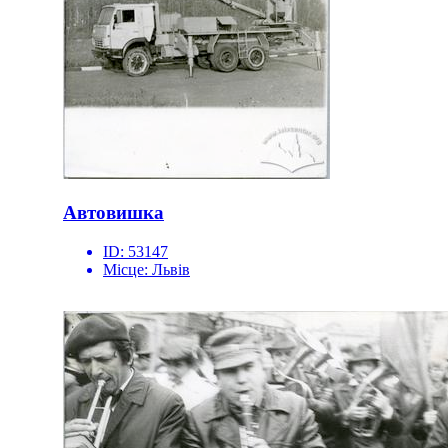
Автовишка
ID:
53147
Місце:
Львів