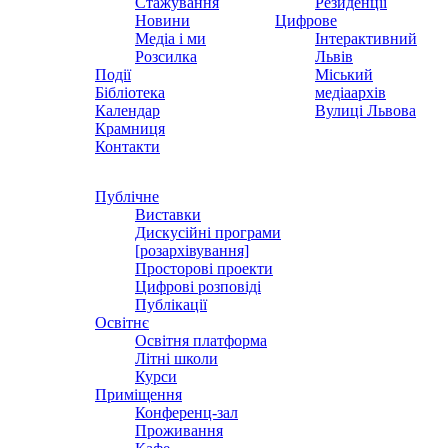
Стажування
Резиденції
Новини
Цифрове
Медіа і ми
Інтерактивний
Розсилка
Львів
Події
Міський
Бібліотека
медіаархів
Календар
Вулиці Львова
Крамниця
Контакти
Публічне
Виставки
Дискусійні програми
[розархівування]
Просторові проекти
Цифрові розповіді
Публікації
Освітнє
Освітня платформа
Літні школи
Курси
Приміщення
Конференц-зал
Проживання