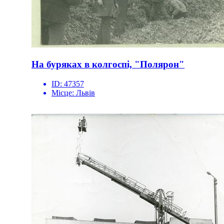
На буряках в колгоспі, "Полярон"
ID:
47357
Місце:
Львів