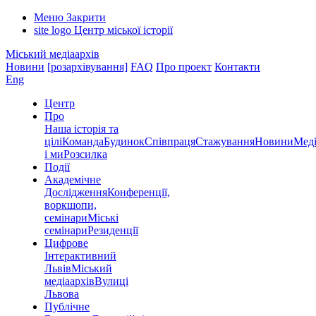
Меню
Закрити
site logo
Центр міської історії
Міський медіаархів
Новини
[розархівування]
FAQ
Про проект
Контакти
Eng
Центр
Про
Наша історія та
цілі
Команда
Будинок
Співпраця
Стажування
Новини
Меді
і ми
Розсилка
Події
Академічне
Дослідження
Конференції,
воркшопи,
семінари
Міські
семінари
Резиденції
Цифрове
Інтерактивний
Львів
Міський
медіаархів
Вулиці
Львова
Публічне