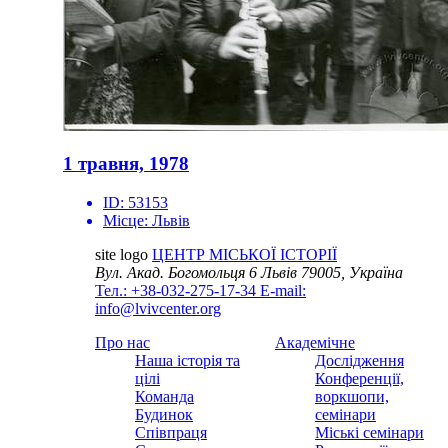
1 травня, 1978
ID:
53153
Місце:
Львів
site logo
ЦЕНТР МІСЬКОЇ ІСТОРІЇ
Вул. Акад. Богомольця 6
Львів 79005, Україна
Тел.: +38-032-275-17-34
E-mail:
info@lvivcenter.org
Про нас
Академічне
Наша історія та
Дослідження
цілі
Конференції,
Команда
воркшопи,
Будинок
семінари
Співпраця
Міські семінари