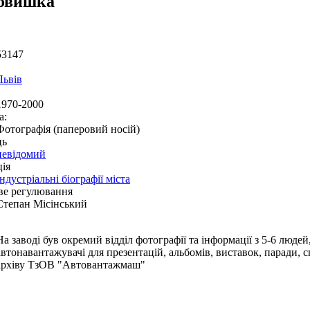
овишка
53147
Львів
1970-2000
а:
Фотографія (паперовий носій)
ць
невідомий
ія
Індустріальні біографії міста
ве регулювання
Степан Місінський
На заводі був окремий відділ фотографії та інформації з 5-6 люде
автонавантажувачі для презентацій, альбомів, виставок, паради, с
архіву ТзОВ "Автовантажмаш"