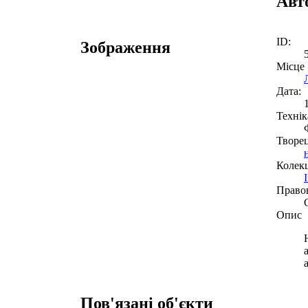
Авт
ID:
Зображення
Місце
Дата:
Технік
Творе
Колекц
Право
Опис
Пов'язані об'єкти