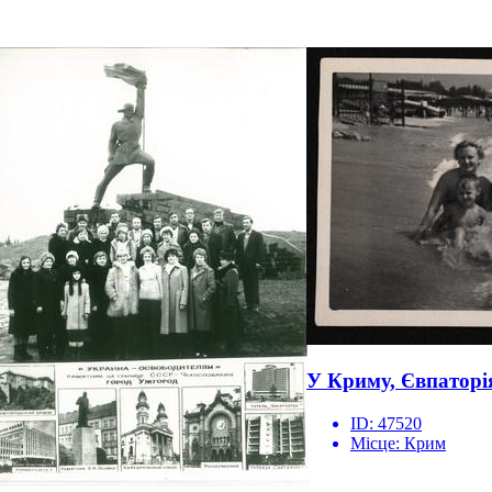
У Криму, Євпаторі
ID:
47520
Місце:
Крим