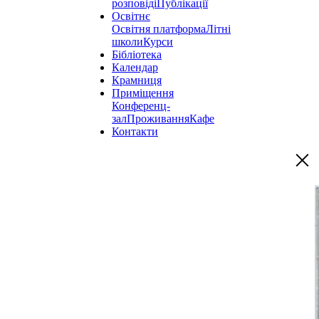
розповіді
Публікації
Освітнє
Освітня платформа
Літні
школи
Курси
Бібліотека
Календар
Крамниця
Приміщення
Конференц-
зал
Проживання
Кафе
Контакти