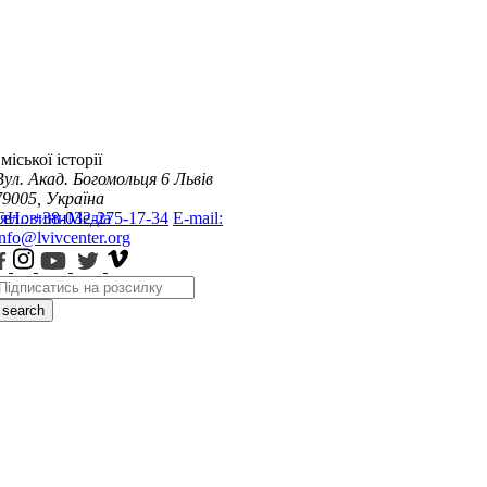
міської історії
Вул. Акад. Богомольця 6
Львів
79005, Україна
я
Тел.: +38-032-275-17-34
Новини
Медіа
E-mail:
info@lvivcenter.org
search