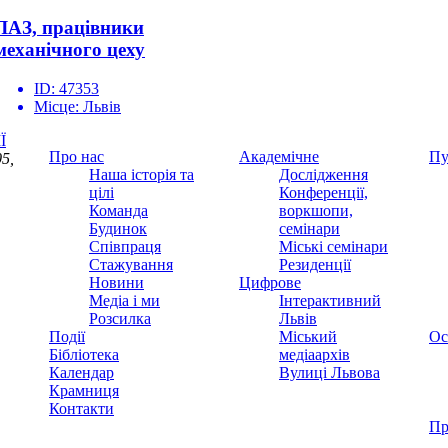
ЛАЗ, працівники
механічного цеху
ID:
47353
Місце:
Львів
Ї
Про нас
Академічне
Пу
5,
Наша історія та
Дослідження
цілі
Конференції,
Команда
воркшопи,
Будинок
семінари
Співпраця
Міські семінари
Стажування
Резиденції
Новини
Цифрове
Медіа і ми
Інтерактивний
Розсилка
Львів
Події
Міський
Ос
Бібліотека
медіаархів
Календар
Вулиці Львова
Крамниця
Контакти
Пр