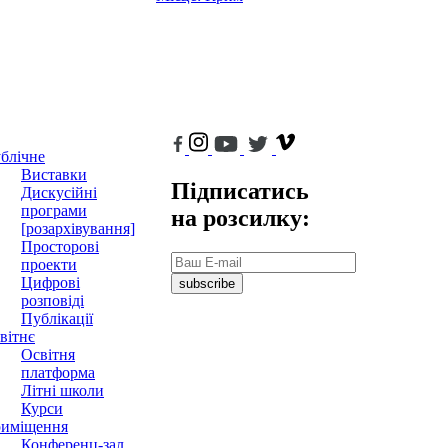
блічне
Виставки
Підписатись
Дискусійні
програми
на розсилку:
[розархівування]
Просторові
проекти
Цифрові
subscribe
розповіді
Публікації
вітнє
Освітня
платформа
Літні школи
Курси
иміщення
Конференц-зал