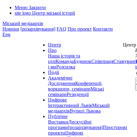
Меню
Закрити
site logo
Центр міської історії
Міський медіаархів
Новини
[розархівування]
FAQ
Про проект
Контакти
Eng
Центр
Центр 
Про
Наша історія та
цілі
Команда
Будинок
Співпраця
Стажуванн
і ми
Розсилка
Події
Академічне
Дослідження
Конференції,
воркшопи, семінари
Міські
семінари
Резиденції
Цифрове
Інтерактивний Львів
Міський
медіаархів
Вулиці Львова
Публічне
Виставки
Дискусійні
програми
[розархівування]
Просторові
проекти
Цифрові