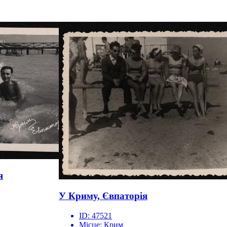
я
У Криму, Євпаторія
ID:
47521
Місце:
Крим