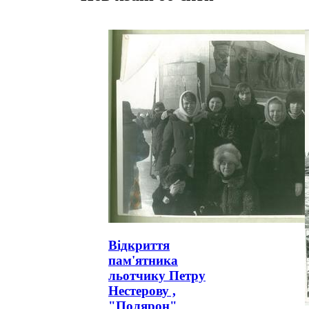
Відкриття
пам'ятника
льотчику Петру
Нестерову ,
"Полярон"