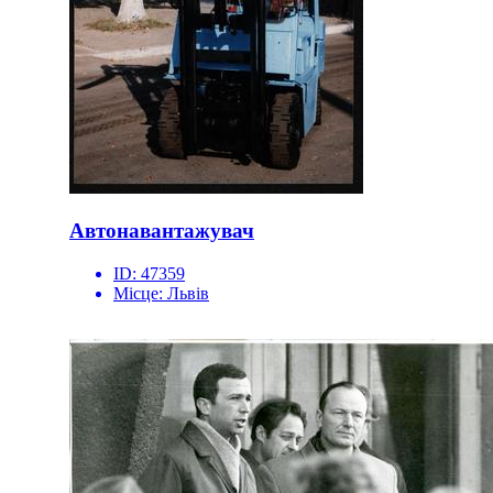
Автонавантажувач
ID:
47359
Місце:
Львів