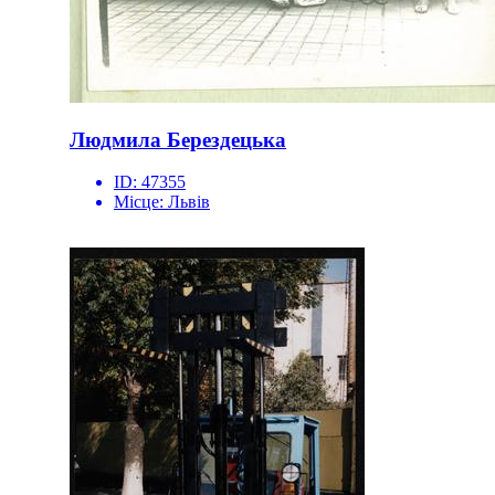
Людмила Берездецька
ID:
47355
Місце:
Львів