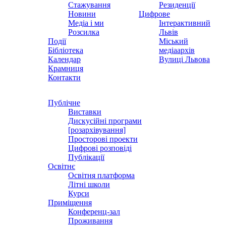
Стажування
Резиденції
Новини
Цифрове
Медіа і ми
Інтерактивний
Розсилка
Львів
Події
Міський
Бібліотека
медіаархів
Календар
Вулиці Львова
Крамниця
Контакти
Публічне
Виставки
Дискусійні програми
[розархівування]
Просторові проекти
Цифрові розповіді
Публікації
Освітнє
Освітня платформа
Літні школи
Курси
Приміщення
Конференц-зал
Проживання