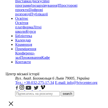
Виставки
Дискусійні
програми
[розархівування]
Просторові
проекти
Цифрові
розповіді
Публікації
Освітнє
Освітня
платформа
Літні
школи
Курси
Бібліотека
Календар
Крамниця
Приміщення
Конференц-
зал
Проживання
Кафе
Контакти
Центр міської історії
Вул. Акад. Богомольця 6
Львів 79005, Україна
Тел.: +38-032-275-17-34
E-mail: info@lvivcenter.org
search