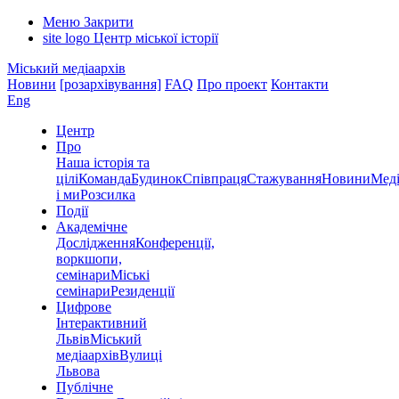
Меню
Закрити
site logo
Центр міської історії
Міський медіаархів
Новини
[розархівування]
FAQ
Про проект
Контакти
Eng
Центр
Про
Наша історія та
цілі
Команда
Будинок
Співпраця
Стажування
Новини
Меді
і ми
Розсилка
Події
Академічне
Дослідження
Конференції,
воркшопи,
семінари
Міські
семінари
Резиденції
Цифрове
Інтерактивний
Львів
Міський
медіаархів
Вулиці
Львова
Публічне