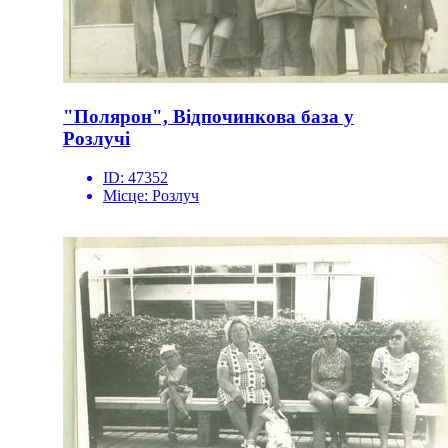
"Полярон", Відпочинкова база у
Розлучі
ID:
47352
Місце:
Розлуч