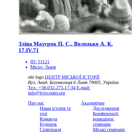
Зліва Мазурок П. С., Володько А. К.
17.IV.71
ID:
53121
Місце:
Львів
site logo
ЦЕНТР МІСЬКОЇ ІСТОРІЇ
Вул. Акад. Богомольця 6
Львів 79005, Україна
Тел.: +38-032-275-17-34
E-mail:
info@lvivcenter.org
Про нас
Академічне
Наша історія та
Дослідження
цілі
Конференції,
Команда
воркшопи,
Будинок
семінари
Співпраця
Міські семінари