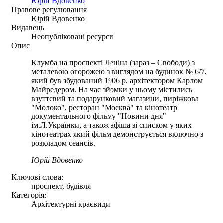
Юрій Вдовенко
Правове регулювання
Юрій Вдовенко
Видавець
Неопубліковані ресурси
Опис
Клумба на проспекті Леніна (зараз – Свободи) з
металевою огорожею з виглядом на будинок № 6/7,
який був збудований 1906 р. архітектором Карлом
Майредером. На час зйомки у ньому містились
взуттєвий та подарунковий магазини, пиріжкова
"Молоко", ресторан "Москва" та кінотеатр
документального фільму "Новини дня"
ім.Л.Українки, а також афіша зі списком у яких
кінотеатрах який фільм демонструється включно з
розкладом сеансів.
Юрій Вдовенко
Ключові слова:
проспект, будівля
Категорія:
Архітектурні краєвиди