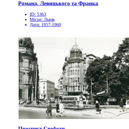
Романа, Левицького та Франка
ID:
5363
Місце:
Львів
Дата:
1957-1960
Проспект Свободи