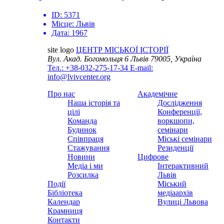
ID:
5371
Місце:
Львів
Дата:
1967
site logo
ЦЕНТР МІСЬКОЇ ІСТОРІЇ
Вул. Акад. Богомольця 6
Львів 79005, Україна
Тел.: +38-032-275-17-34
E-mail:
info@lvivcenter.org
Про нас
Академічне
Наша історія та
Дослідження
цілі
Конференції,
Команда
воркшопи,
Будинок
семінари
Співпраця
Міські семінари
Стажування
Резиденції
Новини
Цифрове
Медіа і ми
Інтерактивний
Розсилка
Львів
Події
Міський
Бібліотека
медіаархів
Календар
Вулиці Львова
Крамниця
Контакти