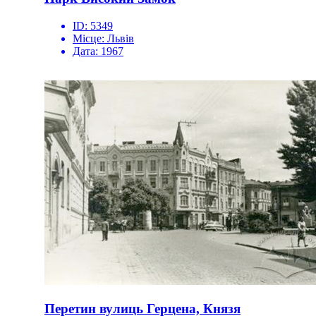
ID:
5349
Місце:
Львів
Дата:
1967
Перетин вулиць Герцена, Князя