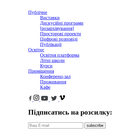
Публічне
Виставки
Дискусійні програми
[розархівування]
Просторові проекти
Цифрові розповіді
Публікації
Освітнє
Освітня платформа
Літні школи
Курси
Приміщення
Конференц-зал
Проживання
Кафе
Підписатись на розсилку:
subscribe