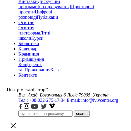
Виставки
Дискусійні
програми
[розархівування]
Просторові
проекти
Цифрові
розповіді
Публікації
Освітнє
Освітня
платформа
Літні
школи
Курси
Бібліотека
Календар
Крамниця
Приміщення
Конференц-
зал
Проживання
Кафе
Контакти
Центр міської історії
Вул. Акад. Богомольця 6
Львів 79005, Україна
Тел.: +38-032-275-17-34
E-mail: info@lvivcenter.org
search