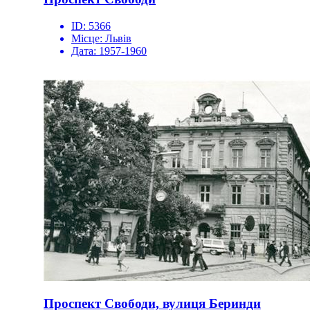
ID:
5366
Місце:
Львів
Дата:
1957-1960
Проспект Свободи, вулиця Беринди