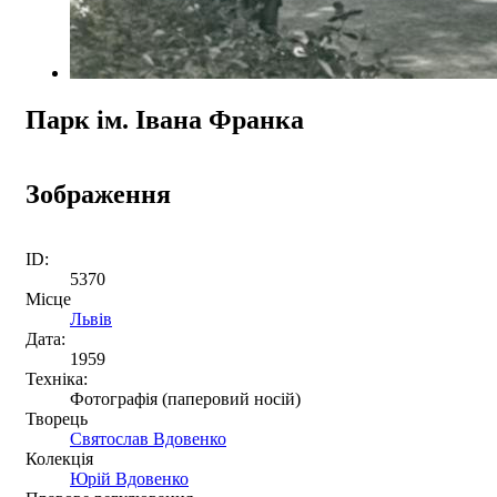
Парк ім. Івана Франка
Зображення
ID:
5370
Місце
Львів
Дата:
1959
Техніка:
Фотографія (паперовий носій)
Творець
Святослав Вдовенко
Колекція
Юрій Вдовенко