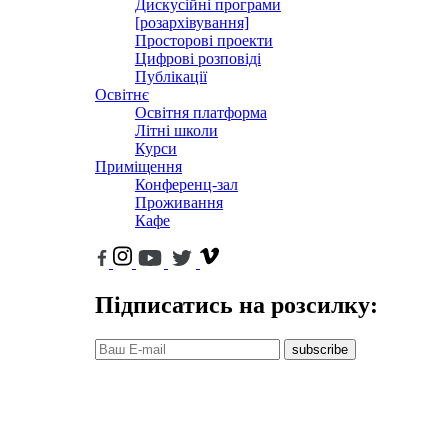
Дискусійні програми
[розархівування]
Просторові проекти
Цифрові розповіді
Публікації
Освітнє
Освітня платформа
Літні школи
Курси
Приміщення
Конференц-зал
Проживання
Кафе
Підписатись на розсилку:
subscribe