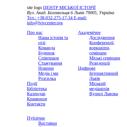
site logo
ЦЕНТР МІСЬКОЇ ІСТОРІЇ
Вул. Акад. Богомольця 6
Львів 79005, Україна
Тел.: +38-032-275-17-34
E-mail:
info@lvivcenter.org
Про нас
Академічне
Наша історія та
Дослідження
цілі
Конференції,
Команда
воркшопи,
Будинок
семінари
Співпраця
Міські семінари
Стажування
Резиденції
Новини
Цифрове
Медіа і ми
Інтерактивний
Розсилка
Львів
Події
Міський
Бібліотека
медіаархів
Календар
Вулиці Львова
Крамниця
Контакти
Публічне
Виставки