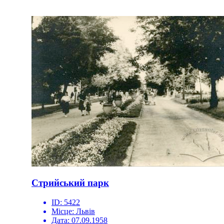
Стрийський парк
ID:
5422
Місце:
Львів
Дата:
07.09.1958