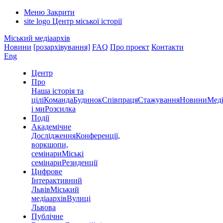
Меню
Закрити
site logo
Центр міської історії
Міський медіаархів
Новини
[розархівування]
FAQ
Про проект
Контакти
Eng
Центр
Про
Наша історія та
цілі
Команда
Будинок
Співпраця
Стажування
Новини
Меді
і ми
Розсилка
Події
Академічне
Дослідження
Конференції,
воркшопи,
семінари
Міські
семінари
Резиденції
Цифрове
Інтерактивний
Львів
Міський
медіаархів
Вулиці
Львова
Публічне