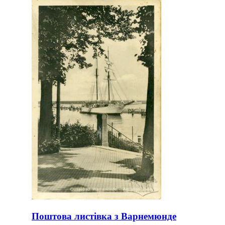
Поштова листівка з Варнемюнде