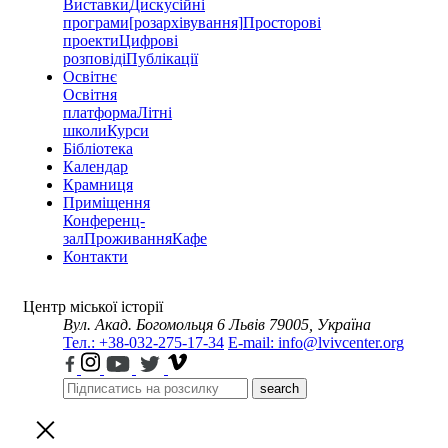
Виставки
Дискусійні
програми
[розархівування]
Просторові
проекти
Цифрові
розповіді
Публікації
Освітнє
Освітня
платформа
Літні
школи
Курси
Бібліотека
Календар
Крамниця
Приміщення
Конференц-
зал
Проживання
Кафе
Контакти
Центр міської історії
Вул. Акад. Богомольця 6
Львів 79005, Україна
Тел.: +38-032-275-17-34
E-mail: info@lvivcenter.org
search