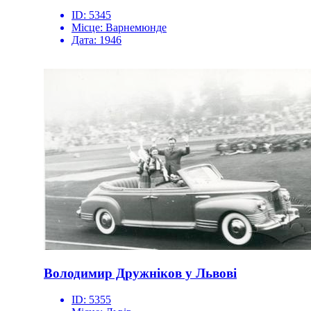
ID:
5345
Місце:
Варнемюнде
Дата:
1946
Володимир Дружніков у Львові
ID:
5355