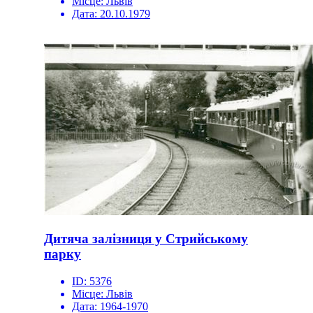
Місце:
Львів
Дата:
20.10.1979
Дитяча залізниця у Стрийському
парку
ID:
5376
Місце:
Львів
Дата:
1964-1970