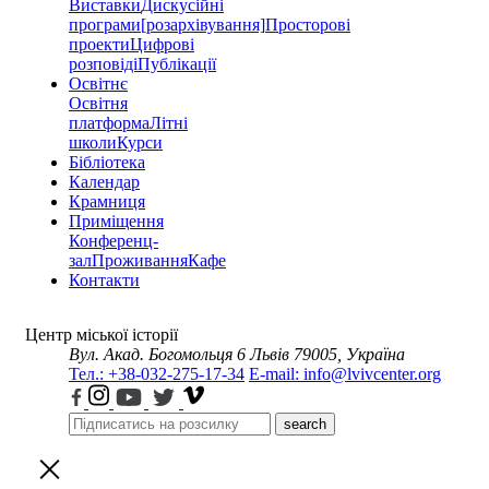
Виставки
Дискусійні
програми
[розархівування]
Просторові
проекти
Цифрові
розповіді
Публікації
Освітнє
Освітня
платформа
Літні
школи
Курси
Бібліотека
Календар
Крамниця
Приміщення
Конференц-
зал
Проживання
Кафе
Контакти
Центр міської історії
Вул. Акад. Богомольця 6
Львів 79005, Україна
Тел.: +38-032-275-17-34
E-mail: info@lvivcenter.org
search