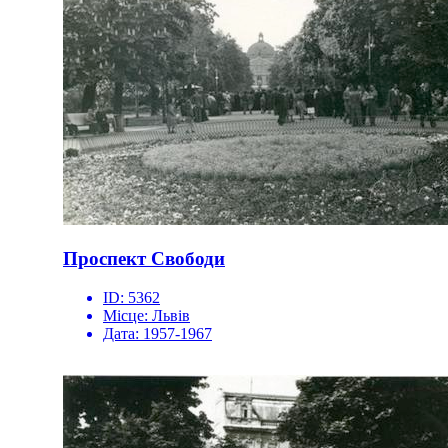
Проспект Свободи
ID:
5362
Місце:
Львів
Дата:
1957-1967