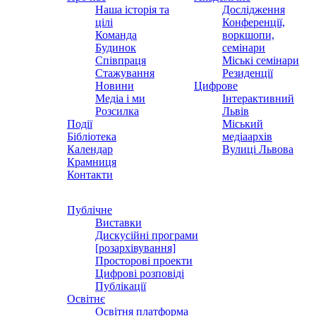
Наша історія та
Дослідження
цілі
Конференції,
Команда
воркшопи,
Будинок
семінари
Співпраця
Міські семінари
Стажування
Резиденції
Новини
Цифрове
Медіа і ми
Інтерактивний
Розсилка
Львів
Події
Міський
Бібліотека
медіаархів
Календар
Вулиці Львова
Крамниця
Контакти
Публічне
Виставки
Дискусійні програми
[розархівування]
Просторові проекти
Цифрові розповіді
Публікації
Освітнє
Освітня платформа