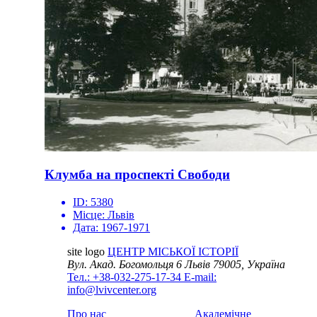
Клумба на проспекті Свободи
ID:
5380
Місце:
Львів
Дата:
1967-1971
site logo
ЦЕНТР МІСЬКОЇ ІСТОРІЇ
Вул. Акад. Богомольця 6
Львів 79005, Україна
Тел.: +38-032-275-17-34
E-mail:
info@lvivcenter.org
Про нас
Академічне