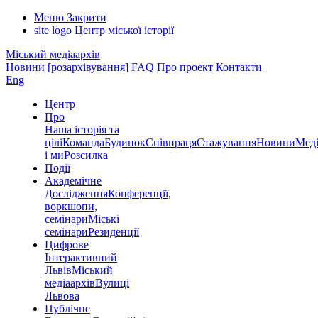
Меню
Закрити
site logo
Центр міської історії
Міський медіаархів
Новини
[розархівування]
FAQ
Про проект
Контакти
Eng
Центр
Про
Наша історія та
цілі
Команда
Будинок
Співпраця
Стажування
Новини
Меді
і ми
Розсилка
Події
Академічне
Дослідження
Конференції,
воркшопи,
семінари
Міські
семінари
Резиденції
Цифрове
Інтерактивний
Львів
Міський
медіаархів
Вулиці
Львова
Публічне