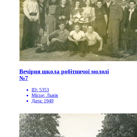
Вечірня школа робітничої молоді
№7
ID:
5353
Місце:
Львів
Дата:
1949