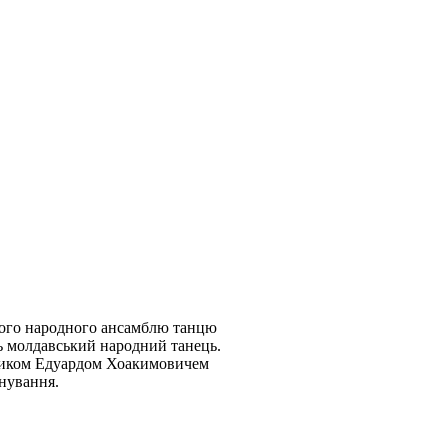
чого народного ансамблю танцю
ть молдавський народний танець.
вником Едуардом Хоакимовичем
нування.