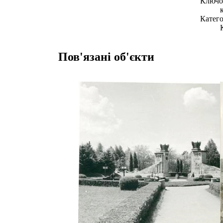
Ключов
Катего
Пов'язані об'єкти