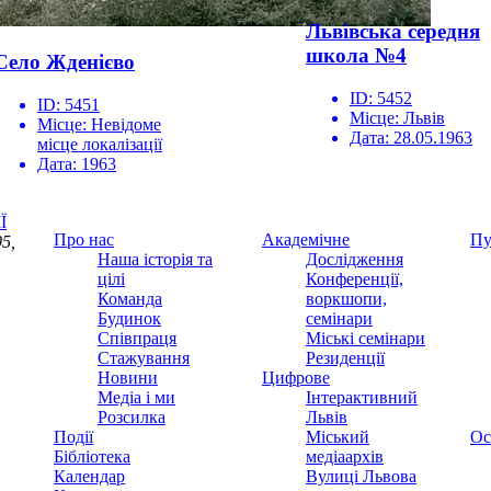
Львівська середня
школа №4
Село Жденієво
ID:
5452
ID:
5451
Місце:
Львів
Місце:
Невідоме
Дата:
28.05.1963
місце локалізації
Дата:
1963
Ї
Про нас
Академічне
Пу
5,
Наша історія та
Дослідження
цілі
Конференції,
Команда
воркшопи,
Будинок
семінари
Співпраця
Міські семінари
Стажування
Резиденції
Новини
Цифрове
Медіа і ми
Інтерактивний
Розсилка
Львів
Події
Міський
Ос
Бібліотека
медіаархів
Календар
Вулиці Львова