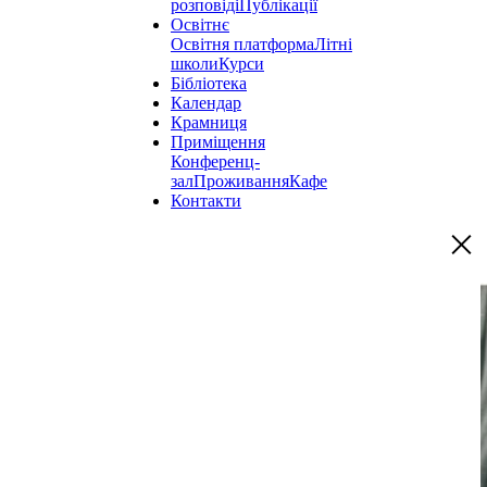
розповіді
Публікації
Освітнє
Освітня платформа
Літні
школи
Курси
Бібліотека
Календар
Крамниця
Приміщення
Конференц-
зал
Проживання
Кафе
Контакти