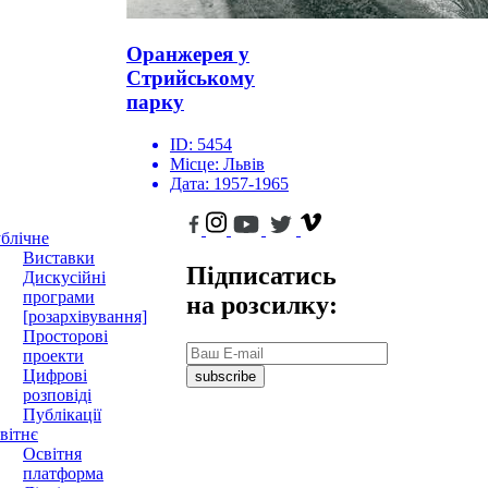
Оранжерея у
Стрийському
парку
ID:
5454
Місце:
Львів
Дата:
1957-1965
блічне
Виставки
Підписатись
Дискусійні
програми
на розсилку:
[розархівування]
Просторові
проекти
Цифрові
subscribe
розповіді
Публікації
вітнє
Освітня
платформа