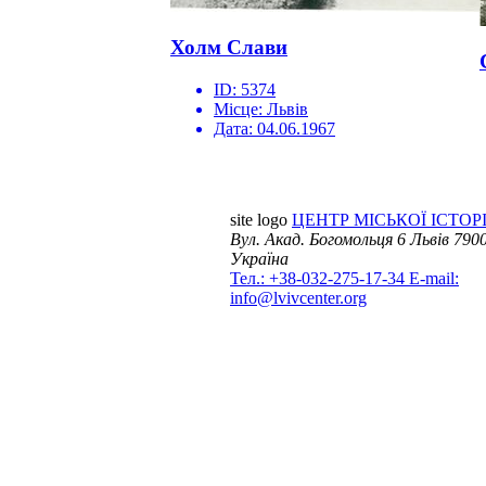
Холм Слави
ID:
5374
Місце:
Львів
Дата:
04.06.1967
site logo
ЦЕНТР МІСЬКОЇ ІСТОРІ
Вул. Акад. Богомольця 6
Львів 7900
Україна
Тел.: +38-032-275-17-34
E-mail:
info@lvivcenter.org