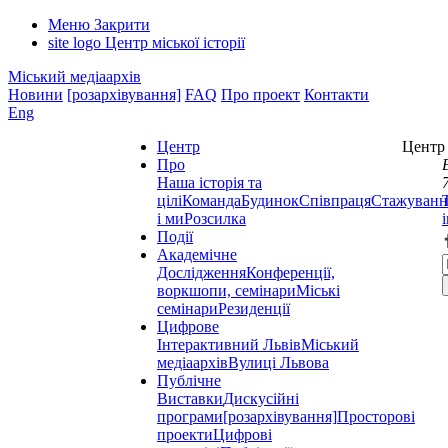
Меню
Закрити
site logo
Центр міської історії
Міський медіаархів
Новини
[розархівування]
FAQ
Про проект
Контакти
Eng
Центр
Центр 
Про
Наша історія та
цілі
Команда
Будинок
Співпраця
Стажуванн
і ми
Розсилка
Події
Академічне
Дослідження
Конференції,
воркшопи, семінари
Міські
семінари
Резиденції
Цифрове
Інтерактивний Львів
Міський
медіаархів
Вулиці Львова
Публічне
Виставки
Дискусійні
програми
[розархівування]
Просторові
проекти
Цифрові