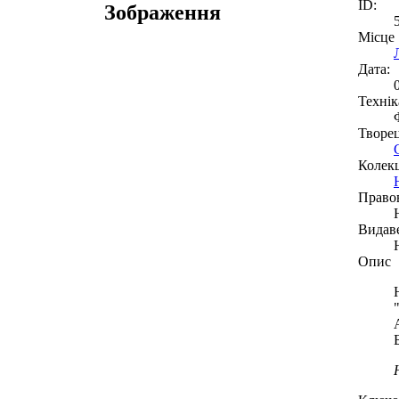
ID:
Зображення
Місце
Дата:
Технік
Творе
Колекц
Право
Видав
Опис