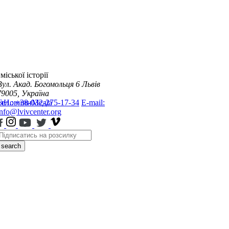
міської історії
Вул. Акад. Богомольця 6
Львів
79005, Україна
я
Тел.: +38-032-275-17-34
Новини
Медіа
E-mail:
info@lvivcenter.org
search