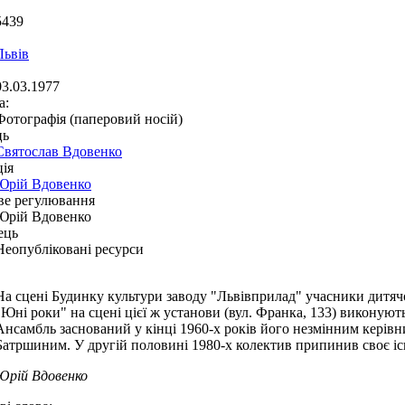
5439
Львів
03.03.1977
а:
Фотографія (паперовий носій)
ць
Святослав Вдовенко
ія
Юрій Вдовенко
ве регулювання
Юрій Вдовенко
ець
Неопубліковані ресурси
На сцені Будинку культури заводу "Львівприлад" учасники дитя
"Юні роки" на сцені цієї ж установи (вул. Франка, 133) виконую
Ансамбль заснований у кінці 1960-х років його незмінним кері
Батршиним. У другій половині 1980-х колектив припинив своє іс
Юрій Вдовенко