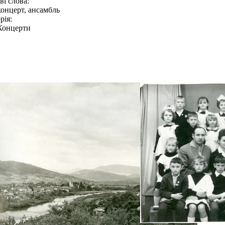
і слова:
концерт, ансамбль
рія:
Концерти