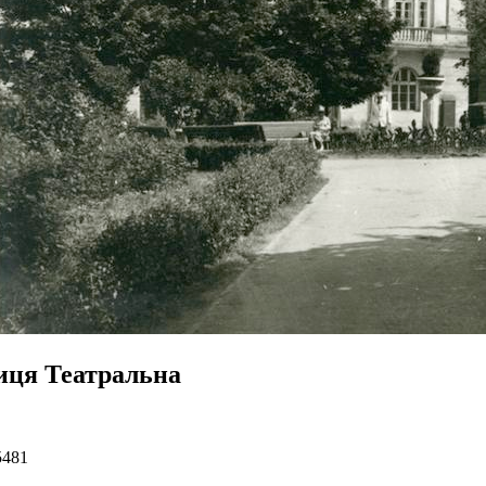
иця Театральна
5481