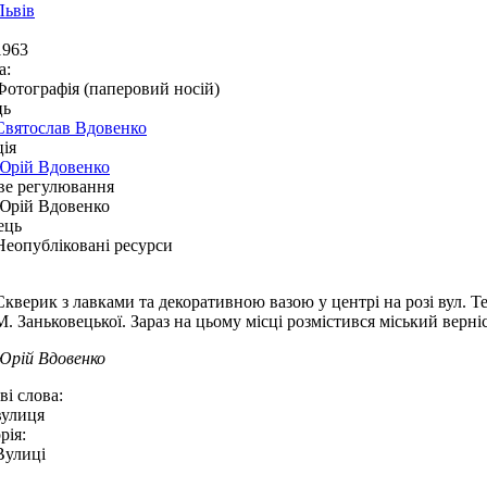
Львів
1963
а:
Фотографія (паперовий носій)
ць
Святослав Вдовенко
ія
Юрій Вдовенко
ве регулювання
Юрій Вдовенко
ець
Неопубліковані ресурси
Скверик з лавками та декоративною вазою у центрі на розі вул. Теа
М. Заньковецької. Зараз на цьому місці розмістився міський верні
Юрій Вдовенко
і слова:
вулиця
рія:
Вулиці