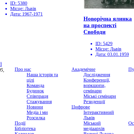
ID:
5380
Місце:
Львів
Дата:
1967-1971
Новорічна ялинка
на проспекті
Свободи
ID:
5429
Місце:
Львів
Дата:
03.01.1959
Ї
Про нас
Академічне
Пу
5,
Наша історія та
Дослідження
цілі
Конференції,
Команда
воркшопи,
Будинок
семінари
Співпраця
Міські семінари
Стажування
Резиденції
Новини
Цифрове
Медіа і ми
Інтерактивний
Розсилка
Львів
Події
Міський
Ос
Бібліотека
медіаархів
Календар
Вулиці Львова