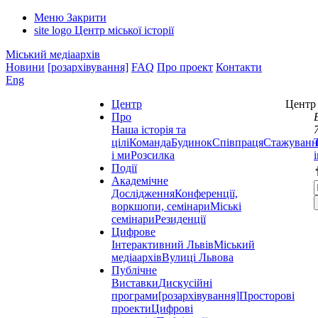
Меню
Закрити
site logo
Центр міської історії
Міський медіаархів
Новини
[розархівування]
FAQ
Про проект
Контакти
Eng
Центр
Центр 
Про
Наша історія та
цілі
Команда
Будинок
Співпраця
Стажуванн
і ми
Розсилка
Події
Академічне
Дослідження
Конференції,
воркшопи, семінари
Міські
семінари
Резиденції
Цифрове
Інтерактивний Львів
Міський
медіаархів
Вулиці Львова
Публічне
Виставки
Дискусійні
програми
[розархівування]
Просторові
проекти
Цифрові