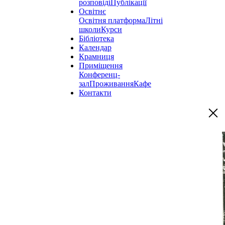
розповіді
Публікації
Освітнє
Освітня платформа
Літні
школи
Курси
Бібліотека
Календар
Крамниця
Приміщення
Конференц-
зал
Проживання
Кафе
Контакти