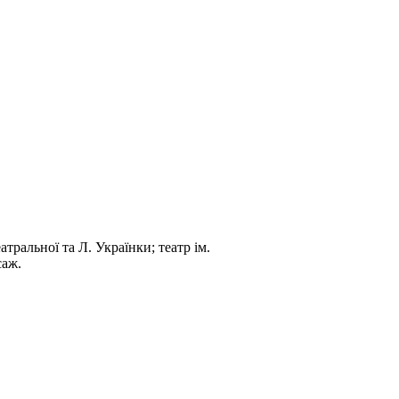
тральної та Л. Українки; театр ім.
саж.