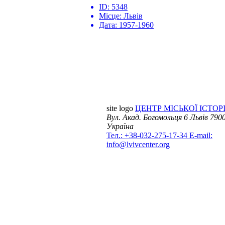
ID:
5348
Місце:
Львів
Дата:
1957-1960
site logo
ЦЕНТР МІСЬКОЇ ІСТОРІ
Вул. Акад. Богомольця 6
Львів 7900
Україна
Тел.: +38-032-275-17-34
E-mail:
info@lvivcenter.org