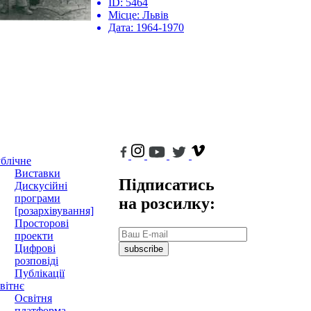
ID:
5464
Місце:
Львів
Дата:
1964-1970
блічне
Виставки
Підписатись
Дискусійні
програми
на розсилку:
[розархівування]
Просторові
проекти
Цифрові
subscribe
розповіді
Публікації
вітнє
Освітня
платформа