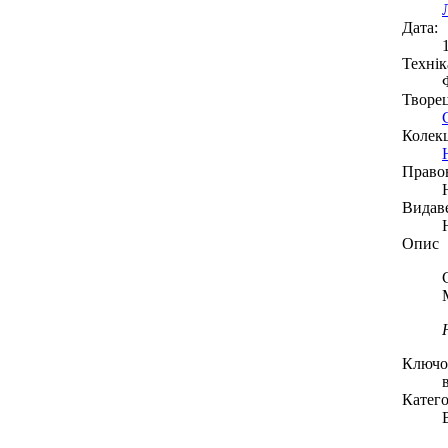
Дата:
Технік
Творе
Колекц
Право
Видав
Опис
Ключов
Катего