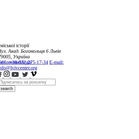
міської історії
Вул. Акад. Богомольця 6
Львів
79005, Україна
я
Тел.: +38-032-275-17-34
Новини
Медіа
E-mail:
info@lvivcenter.org
search