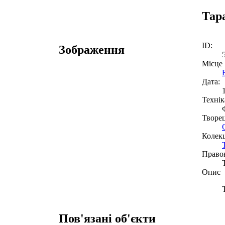
Тар
ID:
Зображення
Місце
Дата:
Технік
Творе
Колекц
Право
Опис
Пов'язані об'єкти