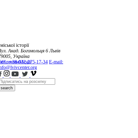
міської історії
Вул. Акад. Богомольця 6
Львів
79005, Україна
я
Тел.: +38-032-275-17-34
Новини
Медіа
E-mail:
info@lvivcenter.org
search