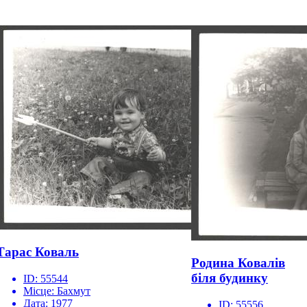
Тарас Коваль
Родина Ковалів
біля будинку
ID:
55544
Місце:
Бахмут
Дата:
1977
ID:
55556