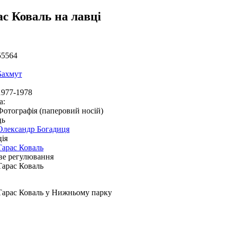
ас Коваль на лавці
55564
Бахмут
1977-1978
а:
Фотографія (паперовий носій)
ць
Олександр Богадиця
ія
Тарас Коваль
ве регулювання
Тарас Коваль
Тарас Коваль у Нижньому парку