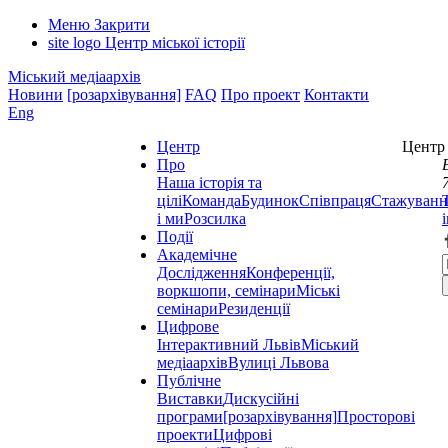
Меню
Закрити
site logo
Центр міської історії
Міський медіаархів
Новини
[розархівування]
FAQ
Про проект
Контакти
Eng
Центр
Центр 
Про
Наша історія та
цілі
Команда
Будинок
Співпраця
Стажуванн
і ми
Розсилка
Події
Академічне
Дослідження
Конференції,
воркшопи, семінари
Міські
семінари
Резиденції
Цифрове
Інтерактивний Львів
Міський
медіаархів
Вулиці Львова
Публічне
Виставки
Дискусійні
програми
[розархівування]
Просторові
проекти
Цифрові