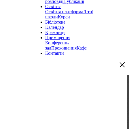
розповіді
Публікації
Освітнє
Освітня платформа
Літні
школи
Курси
Бібліотека
Календар
Крамниця
Приміщення
Конференц-
зал
Проживання
Кафе
Контакти