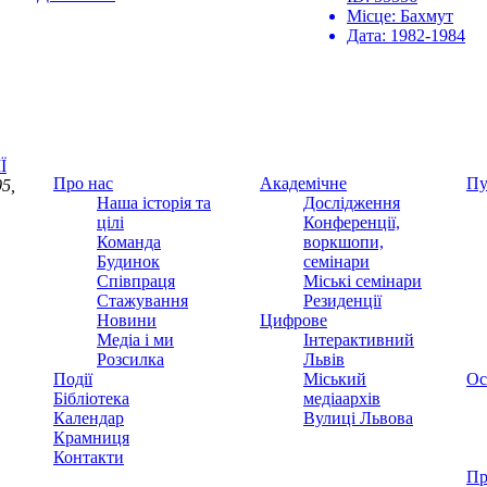
Місце:
Бахмут
Дата:
1982-1984
Ї
Про нас
Академічне
Пу
5,
Наша історія та
Дослідження
цілі
Конференції,
Команда
воркшопи,
Будинок
семінари
Співпраця
Міські семінари
Стажування
Резиденції
Новини
Цифрове
Медіа і ми
Інтерактивний
Розсилка
Львів
Події
Міський
Ос
Бібліотека
медіаархів
Календар
Вулиці Львова
Крамниця
Контакти
Пр