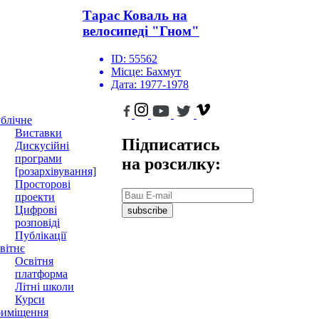
Тарас Коваль на
велосипеді "Гном"
ID:
55562
Місце:
Бахмут
Дата:
1977-1978
блічне
Виставки
Підписатись
Дискусійні
програми
на розсилку:
[розархівування]
Просторові
проекти
Цифрові
subscribe
розповіді
Публікації
вітнє
Освітня
платформа
Літні школи
Курси
иміщення