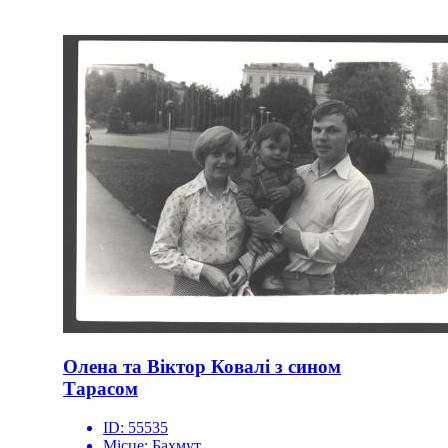
Олена та Віктор Ковалі з сином
Тарасом
ID:
55535
Місце:
Бахмут