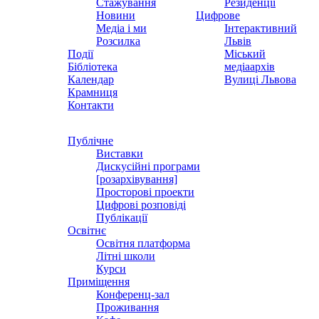
Стажування
Резиденції
Новини
Цифрове
Медіа і ми
Інтерактивний
Розсилка
Львів
Події
Міський
Бібліотека
медіаархів
Календар
Вулиці Львова
Крамниця
Контакти
Публічне
Виставки
Дискусійні програми
[розархівування]
Просторові проекти
Цифрові розповіді
Публікації
Освітнє
Освітня платформа
Літні школи
Курси
Приміщення
Конференц-зал
Проживання