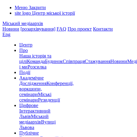
Меню
Закрити
site logo
Центр міської історії
Міський медіаархів
Новини
[розархівування]
FAQ
Про проект
Контакти
Eng
Центр
Про
Наша історія та
цілі
Команда
Будинок
Співпраця
Стажування
Новини
Меді
і ми
Розсилка
Події
Академічне
Дослідження
Конференції,
воркшопи,
семінари
Міські
семінари
Резиденції
Цифрове
Інтерактивний
Львів
Міський
медіаархів
Вулиці
Львова
Публічне