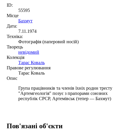
ID:
55595
Місце
Бахмут
Дата:
7.11.1974
Техніка:
Фотографія (паперовий носій)
Творець
невідомий
Колекція
Тарас Коваль
Правове регулювання
Тарас Коваль
Опис
Група працівників та членів їхніх родин тресту
"Артемгеологія" позує з прапорами союзних
республік СРСР, Артемівськ (тепер — Бахмут)
Пов'язані об'єкти