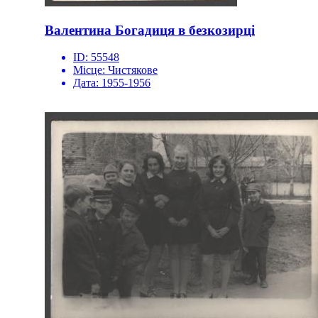
Валентина Богадиця в безкозирці
ID:
55548
Місце:
Чистякове
Дата:
1955-1956