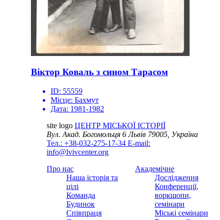
Віктор Коваль з сином Тарасом
ID:
55559
Місце:
Бахмут
Дата:
1981-1982
site logo
ЦЕНТР МІСЬКОЇ ІСТОРІЇ
Вул. Акад. Богомольця 6
Львів 79005, Україна
Тел.: +38-032-275-17-34
E-mail:
info@lvivcenter.org
Про нас
Академічне
Наша історія та
Дослідження
цілі
Конференції,
Команда
воркшопи,
Будинок
семінари
Співпраця
Міські семінари