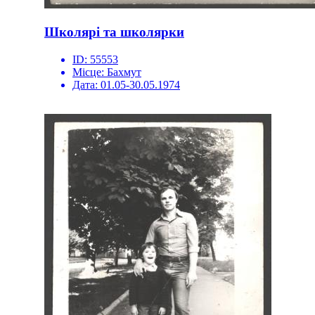
Школярі та школярки
ID:
55553
Місце:
Бахмут
Дата:
01.05-30.05.1974