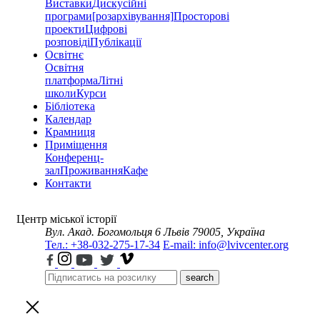
Виставки
Дискусійні
програми
[розархівування]
Просторові
проекти
Цифрові
розповіді
Публікації
Освітнє
Освітня
платформа
Літні
школи
Курси
Бібліотека
Календар
Крамниця
Приміщення
Конференц-
зал
Проживання
Кафе
Контакти
Центр міської історії
Вул. Акад. Богомольця 6
Львів 79005, Україна
Тел.: +38-032-275-17-34
E-mail: info@lvivcenter.org
search