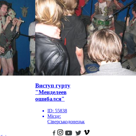
Виступ гурту
"Менделеев
ошибался"
ID:
55838
Місце:
Сіверськодонецьк