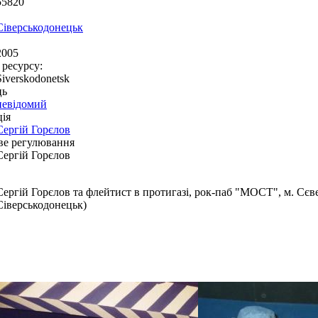
55820
Сіверськодонецьк
2005
 ресурсу:
Siverskodonetsk
ць
невідомий
ія
Сергій Горєлов
ве регулювання
Сергій Горєлов
Сергій Горєлов та флейтист в протигазі, рок-паб "МОСТ", м. Сєв
Сіверськодонецьк)