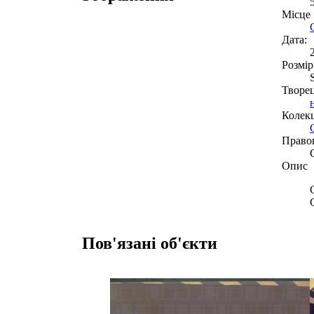
Місце
Дата:
Розмір
Творе
Колекц
Право
Опис
Пов'язані об'єкти