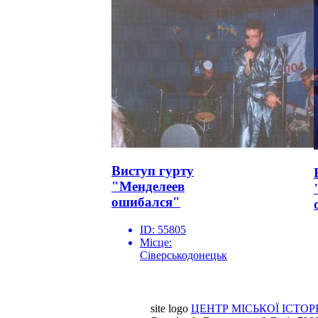
Виступ гурту
"Менделеев
ошибался"
ID:
55805
Місце:
Сіверськодонецьк
site logo
ЦЕНТР МІСЬКОЇ ІСТОРІ