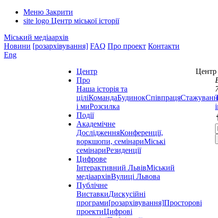
Меню
Закрити
site logo
Центр міської історії
Міський медіаархів
Новини
[розархівування]
FAQ
Про проект
Контакти
Eng
Центр
Центр 
Про
Наша історія та
цілі
Команда
Будинок
Співпраця
Стажуванн
і ми
Розсилка
Події
Академічне
Дослідження
Конференції,
воркшопи, семінари
Міські
семінари
Резиденції
Цифрове
Інтерактивний Львів
Міський
медіаархів
Вулиці Львова
Публічне
Виставки
Дискусійні
програми
[розархівування]
Просторові
проекти
Цифрові