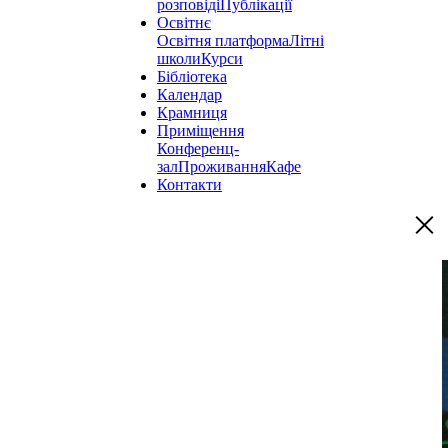
розповіді
Публікації
Освітнє
Освітня платформа
Літні
школи
Курси
Бібліотека
Календар
Крамниця
Приміщення
Конференц-
зал
Проживання
Кафе
Контакти