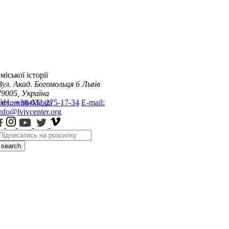
міської історії
Вул. Акад. Богомольця 6
Львів
79005, Україна
я
Тел.: +38-032-275-17-34
Новини
Медіа
E-mail:
info@lvivcenter.org
search