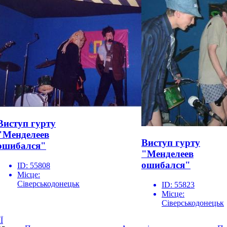
Виступ гурту
"Менделеев
Виступ гурту
ошибался"
"Менделеев
ошибался"
ID:
55808
Місце:
Сіверськодонецьк
ID:
55823
Місце:
Сіверськодонецьк
Ї