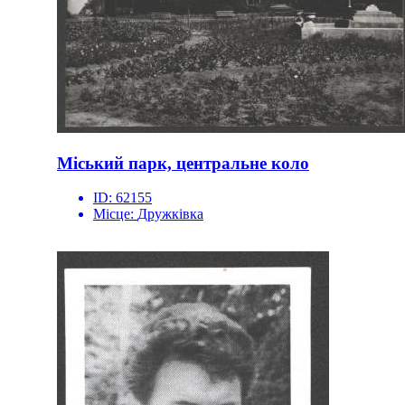
Міський парк, центральне коло
ID:
62155
Місце:
Дружківка