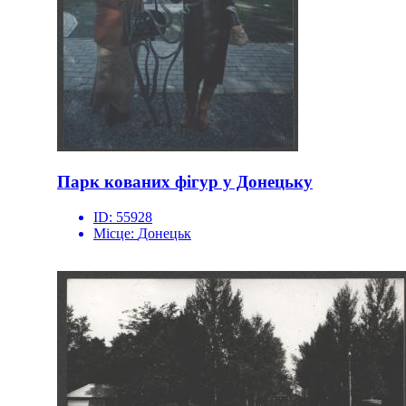
Парк кованих фігур у Донецьку
ID:
55928
Місце:
Донецьк