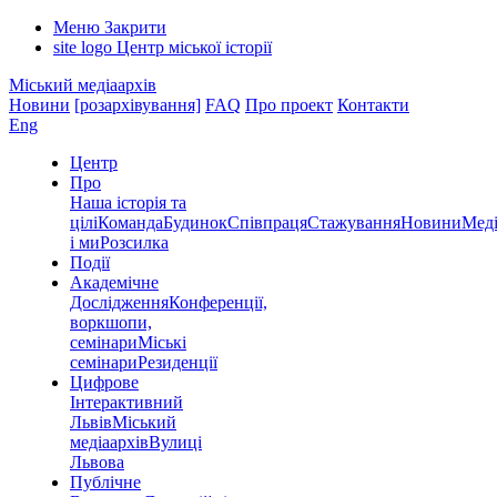
Меню
Закрити
site logo
Центр міської історії
Міський медіаархів
Новини
[розархівування]
FAQ
Про проект
Контакти
Eng
Центр
Про
Наша історія та
цілі
Команда
Будинок
Співпраця
Стажування
Новини
Меді
і ми
Розсилка
Події
Академічне
Дослідження
Конференції,
воркшопи,
семінари
Міські
семінари
Резиденції
Цифрове
Інтерактивний
Львів
Міський
медіаархів
Вулиці
Львова
Публічне