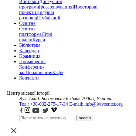
Виставки
Дискусійні
програми
[розархівування]
Просторові
проекти
Цифрові
розповіді
Публікації
Освітнє
Освітня
платформа
Літні
школи
Курси
Бібліотека
Календар
Крамниця
Приміщення
Конференц-
зал
Проживання
Кафе
Контакти
Центр міської історії
Вул. Акад. Богомольця 6
Львів 79005, Україна
Тел.: +38-032-275-17-34
E-mail: info@lvivcenter.org
search