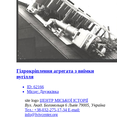
Гідрокріплення агрегата з виїмки
вугілля
ID:
62166
Місце:
Дружківка
site logo
ЦЕНТР МІСЬКОЇ ІСТОРІЇ
Вул. Акад. Богомольця 6
Львів 79005, Україна
Тел.: +38-032-275-17-34
E-mail:
info@lvivcenter.org