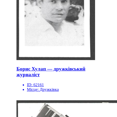
Борис Хулап — дружківський
журналіст
ID:
62161
Місце:
Дружківка