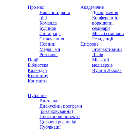
Про нас
Академічне
Наша історія та
Дослідження
цілі
Конференції,
Команда
воркшопи,
Будинок
семінари
Співпраця
Міські семінари
Стажування
Резиденції
Новини
Цифрове
Медіа і ми
Інтерактивний
Розсилка
Львів
Події
Міський
Бібліотека
медіаархів
Календар
Вулиці Львова
Крамниця
Контакти
Публічне
Виставки
Дискусійні програми
[розархівування]
Просторові проекти
Цифрові розповіді
Публікації