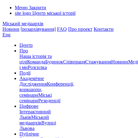
Меню
Закрити
site logo
Центр міської історії
Міський медіаархів
Новини
[розархівування]
FAQ
Про проект
Контакти
Eng
Центр
Про
Наша історія та
цілі
Команда
Будинок
Співпраця
Стажування
Новини
Меді
і ми
Розсилка
Події
Академічне
Дослідження
Конференції,
воркшопи,
семінари
Міські
семінари
Резиденції
Цифрове
Інтерактивний
Львів
Міський
медіаархів
Вулиці
Львова
Публічне