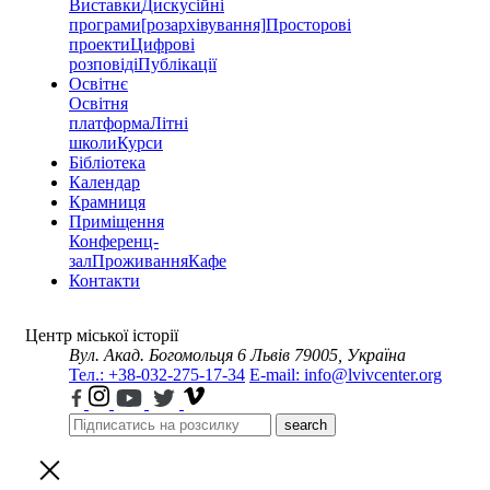
Виставки
Дискусійні
програми
[розархівування]
Просторові
проекти
Цифрові
розповіді
Публікації
Освітнє
Освітня
платформа
Літні
школи
Курси
Бібліотека
Календар
Крамниця
Приміщення
Конференц-
зал
Проживання
Кафе
Контакти
Центр міської історії
Вул. Акад. Богомольця 6
Львів 79005, Україна
Тел.: +38-032-275-17-34
E-mail: info@lvivcenter.org
search