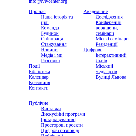
info@lvivcenter.org
Про нас
Академічне
Наша історія та
Дослідження
цілі
Конференції,
Команда
воркшопи,
Будинок
семінари
Співпраця
Міські семінари
Стажування
Резиденції
Новини
Цифрове
Медіа і ми
Інтерактивний
Розсилка
Львів
Події
Міський
Бібліотека
медіаархів
Календар
Вулиці Львова
Крамниця
Контакти
Публічне
Виставки
Дискусійні програми
[розархівування]
Просторові проекти
Цифрові розповіді
Публікації