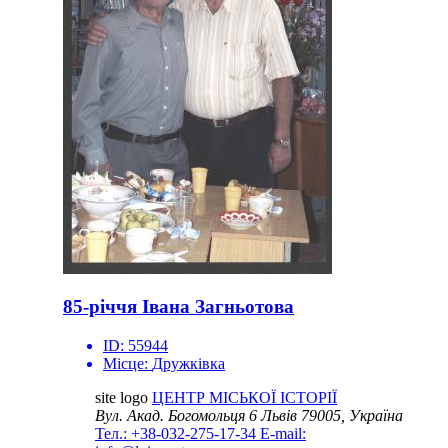
85-річчя Івана Загньотова
ID:
55944
Місце:
Дружківка
site logo
ЦЕНТР МІСЬКОЇ ІСТОРІЇ
Вул. Акад. Богомольця 6
Львів 79005, Україна
Тел.: +38-032-275-17-34
E-mail: