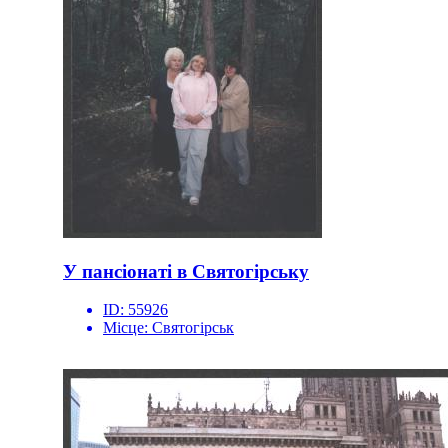
У пансіонаті в Святогірську
ID:
55926
Місце:
Святогірськ