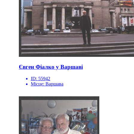
Євген Фіалко у Варшаві
ID:
55942
Місце:
Варшава