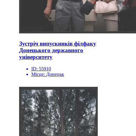
Зустріч випускників філфаку
Донецького державного
університету
ID:
55910
Місце:
Донецьк