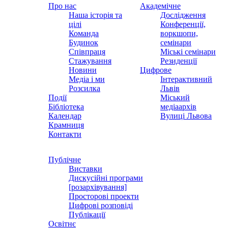
Про нас
Академічне
Наша історія та
Дослідження
цілі
Конференції,
Команда
воркшопи,
Будинок
семінари
Співпраця
Міські семінари
Стажування
Резиденції
Новини
Цифрове
Медіа і ми
Інтерактивний
Розсилка
Львів
Події
Міський
Бібліотека
медіаархів
Календар
Вулиці Львова
Крамниця
Контакти
Публічне
Виставки
Дискусійні програми
[розархівування]
Просторові проекти
Цифрові розповіді
Публікації
Освітнє