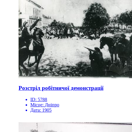
Розстріл робітничої демонстрації
ID:
5788
Місце:
Дніпро
Дата:
1905