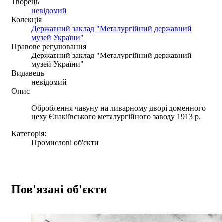
Творець
невідомий
Колекція
Державний заклад "Металургійний державний
музей України"
Правове регулювання
Державний заклад "Металургійний державний
музей України"
Видавець
невідомий
Опис
Оброблення чавуну на ливарному дворі доменного
цеху Єнакіївського металургійного заводу 1913 р.
Категорія:
Промислові об'єкти
Пов'язані об'єкти