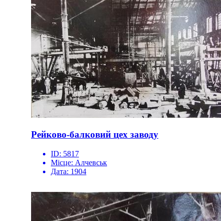
Рейково-балковий цех заводу
ID:
5817
Місце:
Алчевськ
Дата:
1904