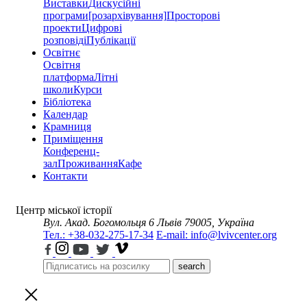
Виставки
Дискусійні
програми
[розархівування]
Просторові
проекти
Цифрові
розповіді
Публікації
Освітнє
Освітня
платформа
Літні
школи
Курси
Бібліотека
Календар
Крамниця
Приміщення
Конференц-
зал
Проживання
Кафе
Контакти
Центр міської історії
Вул. Акад. Богомольця 6
Львів 79005, Україна
Тел.: +38-032-275-17-34
E-mail: info@lvivcenter.org
search