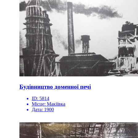
Будівництво доменної печі
ID:
5814
Місце:
Макіївка
Дата:
1900