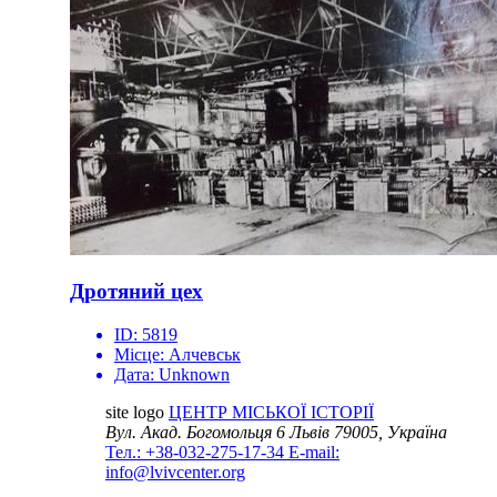
Дротяний цех
ID:
5819
Місце:
Алчевськ
Дата:
Unknown
site logo
ЦЕНТР МІСЬКОЇ ІСТОРІЇ
Вул. Акад. Богомольця 6
Львів 79005, Україна
Тел.: +38-032-275-17-34
E-mail:
info@lvivcenter.org