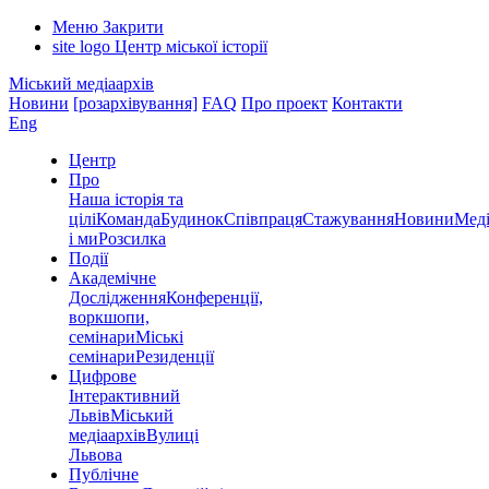
Меню
Закрити
site logo
Центр міської історії
Міський медіаархів
Новини
[розархівування]
FAQ
Про проект
Контакти
Eng
Центр
Про
Наша історія та
цілі
Команда
Будинок
Співпраця
Стажування
Новини
Меді
і ми
Розсилка
Події
Академічне
Дослідження
Конференції,
воркшопи,
семінари
Міські
семінари
Резиденції
Цифрове
Інтерактивний
Львів
Міський
медіаархів
Вулиці
Львова
Публічне