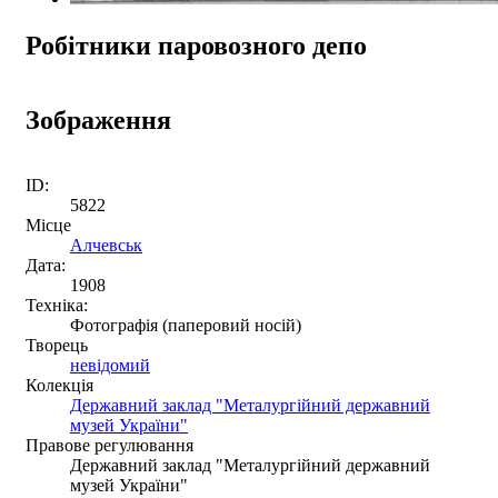
Робітники паровозного депо
Зображення
ID:
5822
Місце
Алчевськ
Дата:
1908
Техніка:
Фотографія (паперовий носій)
Творець
невідомий
Колекція
Державний заклад "Металургійний державний
музей України"
Правове регулювання
Державний заклад "Металургійний державний
музей України"