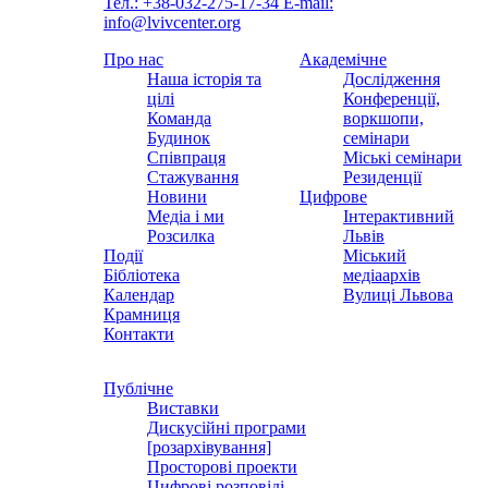
Тел.: +38-032-275-17-34
E-mail:
info@lvivcenter.org
Про нас
Академічне
Наша історія та
Дослідження
цілі
Конференції,
Команда
воркшопи,
Будинок
семінари
Співпраця
Міські семінари
Стажування
Резиденції
Новини
Цифрове
Медіа і ми
Інтерактивний
Розсилка
Львів
Події
Міський
Бібліотека
медіаархів
Календар
Вулиці Львова
Крамниця
Контакти
Публічне
Виставки
Дискусійні програми
[розархівування]
Просторові проекти
Цифрові розповіді