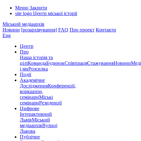
Меню
Закрити
site logo
Центр міської історії
Міський медіаархів
Новини
[розархівування]
FAQ
Про проект
Контакти
Eng
Центр
Про
Наша історія та
цілі
Команда
Будинок
Співпраця
Стажування
Новини
Меді
і ми
Розсилка
Події
Академічне
Дослідження
Конференції,
воркшопи,
семінари
Міські
семінари
Резиденції
Цифрове
Інтерактивний
Львів
Міський
медіаархів
Вулиці
Львова
Публічне