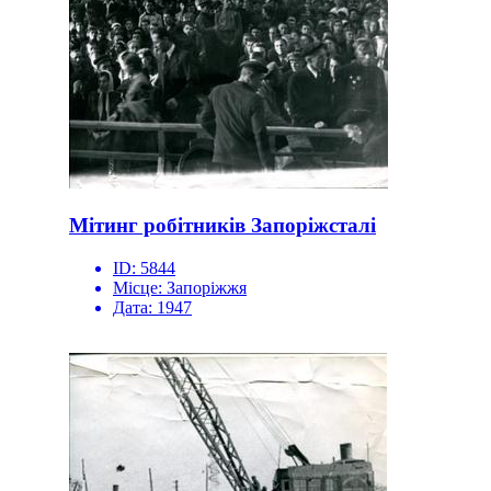
Мітинг робітників Запоріжсталі
ID:
5844
Місце:
Запоріжжя
Дата:
1947