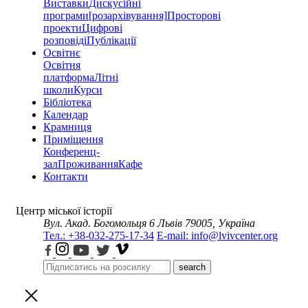
Виставки
Дискусійні
програми
[розархівування]
Просторові
проекти
Цифрові
розповіді
Публікації
Освітнє
Освітня
платформа
Літні
школи
Курси
Бібліотека
Календар
Крамниця
Приміщення
Конференц-
зал
Проживання
Кафе
Контакти
Центр міської історії
Вул. Акад. Богомольця 6
Львів 79005, Україна
Тел.: +38-032-275-17-34
E-mail: info@lvivcenter.org
search