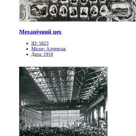
Механічний цех
ID:
5823
Місце:
Алчевськ
Дата:
1910