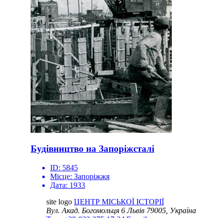
Будівництво на Запоріжсталі
ID:
5845
Місце:
Запоріжжя
Дата:
1933
site logo
ЦЕНТР МІСЬКОЇ ІСТОРІЇ
Вул. Акад. Богомольця 6
Львів 79005, Україна