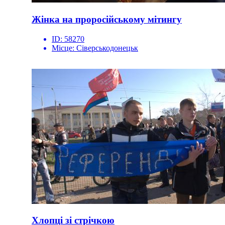
Жінка на проросійському мітингу
ID:
58270
Місце:
Сіверськодонецьк
Хлопці зі стрічкою