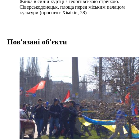
Жінка в синій куртці з георгіївською стрічкою.
Сіверськодонецьк, площа перед міським палацом
культури (проспект Хіміків, 28)
Пов'язані об'єкти