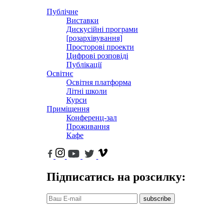
Публічне
Виставки
Дискусійні програми
[розархівування]
Просторові проекти
Цифрові розповіді
Публікації
Освітнє
Освітня платформа
Літні школи
Курси
Приміщення
Конференц-зал
Проживання
Кафе
Підписатись на розсилку:
subscribe