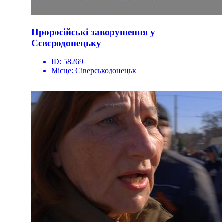
Проросійські заворушення у
Сєвєродонецьку
ID:
58269
Місце:
Сіверськодонецьк