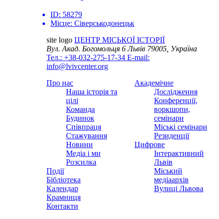
ID:
58279
Місце:
Сіверськодонецьк
site logo
ЦЕНТР МІСЬКОЇ ІСТОРІЇ
Вул. Акад. Богомольця 6
Львів 79005, Україна
Тел.: +38-032-275-17-34
E-mail:
info@lvivcenter.org
Про нас
Академічне
Наша історія та
Дослідження
цілі
Конференції,
Команда
воркшопи,
Будинок
семінари
Співпраця
Міські семінари
Стажування
Резиденції
Новини
Цифрове
Медіа і ми
Інтерактивний
Розсилка
Львів
Події
Міський
Бібліотека
медіаархів
Календар
Вулиці Львова
Крамниця
Контакти