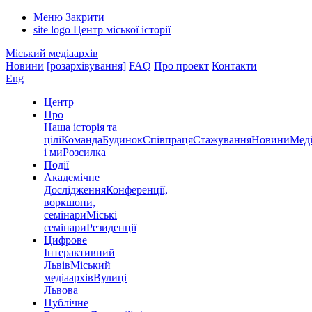
Меню
Закрити
site logo
Центр міської історії
Міський медіаархів
Новини
[розархівування]
FAQ
Про проект
Контакти
Eng
Центр
Про
Наша історія та
цілі
Команда
Будинок
Співпраця
Стажування
Новини
Меді
і ми
Розсилка
Події
Академічне
Дослідження
Конференції,
воркшопи,
семінари
Міські
семінари
Резиденції
Цифрове
Інтерактивний
Львів
Міський
медіаархів
Вулиці
Львова
Публічне