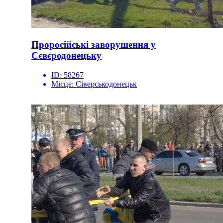
Проросійські заворушення у
Сєвєродонецьку
ID:
58267
Місце:
Сіверськодонецьк