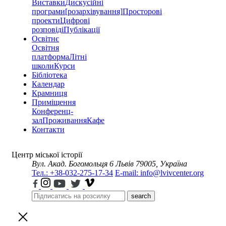
Виставки
Дискусійні
програми
[розархівування]
Просторові
проекти
Цифрові
розповіді
Публікації
Освітнє
Освітня
платформа
Літні
школи
Курси
Бібліотека
Календар
Крамниця
Приміщення
Конференц-
зал
Проживання
Кафе
Контакти
Центр міської історії
Вул. Акад. Богомольця 6
Львів 79005, Україна
Тел.: +38-032-275-17-34
E-mail: info@lvivcenter.org
search