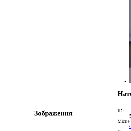
Нат
ID:
Зображення
Місце