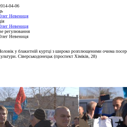
2014-04-06
ць
Олег Невениця
ія
Олег Невениця
ве регулювання
Олег Невениця
Чоловік у блакитній куртці з широко розплющеними очима посер
культури. Сіверськодонецьк (проспект Хіміків, 28)