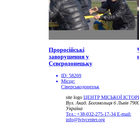
Проросійські
заворушення у
Сєвєродонецьку
ID:
58269
Місце:
Сіверськодонецьк
site logo
ЦЕНТР МІСЬКОЇ ІСТОРІ
Вул. Акад. Богомольця 6
Львів 7900
Україна
Тел.: +38-032-275-17-34
E-mail:
info@lvivcenter.org