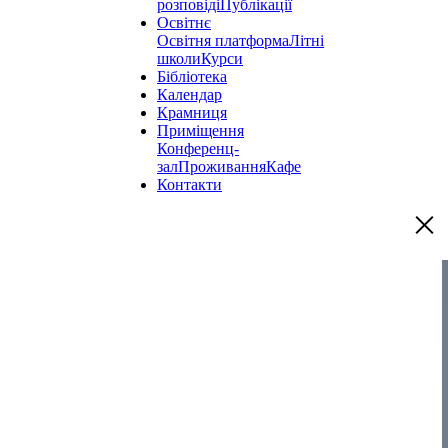
розповіді
Публікації
Освітнє
Освітня платформа
Літні
школи
Курси
Бібліотека
Календар
Крамниця
Приміщення
Конференц-
зал
Проживання
Кафе
Контакти