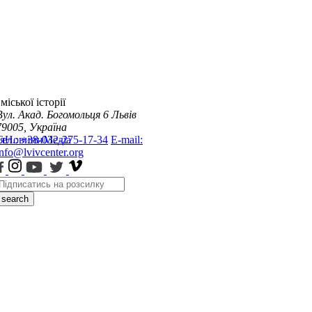
міської історії
Вул. Акад. Богомольця 6
Львів
79005, Україна
я
Тел.: +38-032-275-17-34
Новини
Медіа
E-mail:
info@lvivcenter.org
search