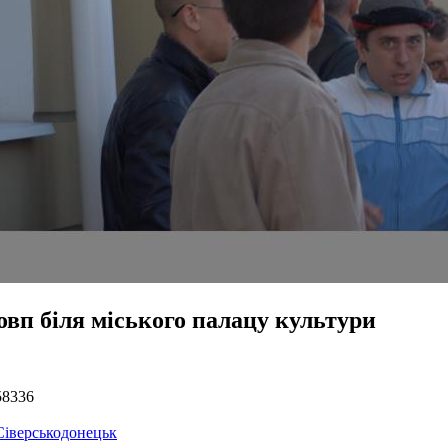
овп біля міського палацу культури
58336
Сіверськодонецьк