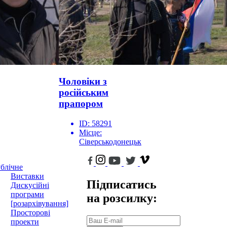
Чоловіки з
російським
прапором
ID:
58291
Місце:
Сіверськодонецьк
блічне
Виставки
Підписатись
Дискусійні
програми
на розсилку:
[розархівування]
Просторові
проекти