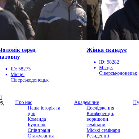
Чоловік серед
Жінка скандує
натовпу
ID:
58282
Місце:
ID:
58275
Сіверськодонецьк
Місце:
Сіверськодонецьк
Ї
Про нас
Академічне
Пу
5,
Наша історія та
Дослідження
цілі
Конференції,
Команда
воркшопи,
Будинок
семінари
Співпраця
Міські семінари
Стажування
Резиденції