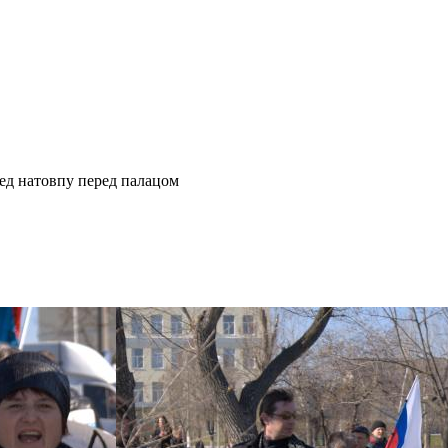
ед натовпу перед палацом