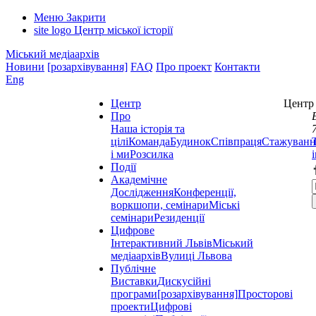
Меню
Закрити
site logo
Центр міської історії
Міський медіаархів
Новини
[розархівування]
FAQ
Про проект
Контакти
Eng
Центр
Центр 
Про
Наша історія та
цілі
Команда
Будинок
Співпраця
Стажуванн
і ми
Розсилка
Події
Академічне
Дослідження
Конференції,
воркшопи, семінари
Міські
семінари
Резиденції
Цифрове
Інтерактивний Львів
Міський
медіаархів
Вулиці Львова
Публічне
Виставки
Дискусійні
програми
[розархівування]
Просторові
проекти
Цифрові