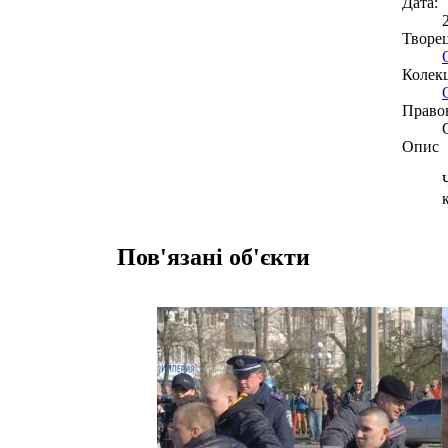
Дата:
Творе
Колекц
Право
Опис
Пов'язані об'єкти