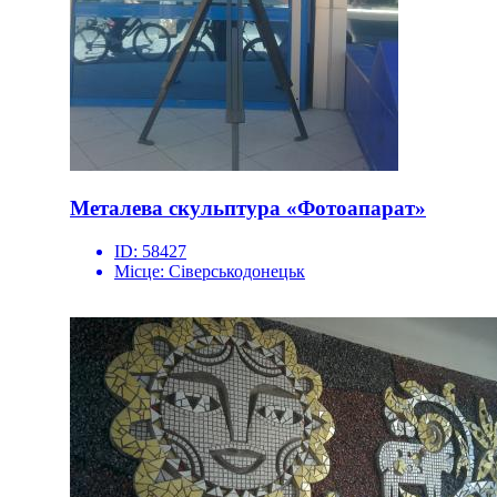
Металева скульптура «Фотоапарат»
ID:
58427
Місце:
Сіверськодонецьк