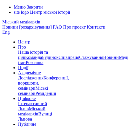
Меню
Закрити
site logo
Центр міської історії
Міський медіаархів
Новини
[розархівування]
FAQ
Про проект
Контакти
Eng
Центр
Про
Наша історія та
цілі
Команда
Будинок
Співпраця
Стажування
Новини
Меді
і ми
Розсилка
Події
Академічне
Дослідження
Конференції,
воркшопи,
семінари
Міські
семінари
Резиденції
Цифрове
Інтерактивний
Львів
Міський
медіаархів
Вулиці
Львова
Публічне