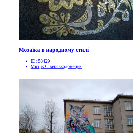
Мозаїка в народному стилі
ID:
58429
Місце:
Сіверськодонецьк