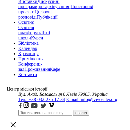
Виставки
Дискусійні
програми
[розархівування]
Просторові
проекти
Цифрові
розповіді
Публікації
Освітнє
Освітня
платформа
Літні
школи
Курси
Бібліотека
Календар
Крамниця
Приміщення
Конференц-
зал
Проживання
Кафе
Контакти
Центр міської історії
Вул. Акад. Богомольця 6
Львів 79005, Україна
Тел.: +38-032-275-17-34
E-mail: info@lvivcenter.org
search