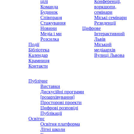
цілі
Конференції,
Команда
воркшопи,
Будинок
семінари
Співпраця
Міські семінари
Стажування
Резиденції
Новини
Цифрове
Медіа і ми
Інтерактивний
Розсилка
Львів
Події
Міський
Бібліотека
медіаархів
Календар
Вулиці Львова
Крамниця
Контакти
Публічне
Виставки
Дискусійні програми
[розархівування]
Просторові проекти
Цифрові розповіді
Публікації
Освітнє
Освітня платформа
Літні школи