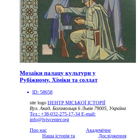
Мозаїки палацу культури у
Рубіжному. Хіміки та солдат
ID:
58658
site logo
ЦЕНТР МІСЬКОЇ ІСТОРІЇ
Вул. Акад. Богомольця 6
Львів 79005, Україна
Тел.: +38-032-275-17-34
E-mail:
info@lvivcenter.org
Про нас
Академічне
Наша історія та
Дослідження