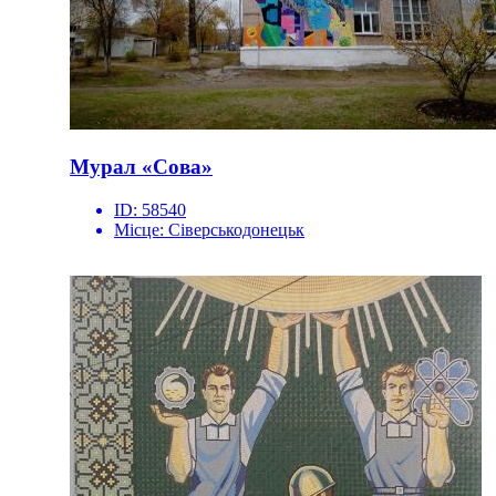
Мурал «Сова»
ID:
58540
Місце:
Сіверськодонецьк