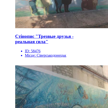
Стінопис "Трезвые друзья -
реальная сила"
ID:
58476
Місце:
Сіверськодонецьк