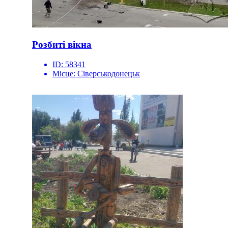
Розбиті вікна
ID:
58341
Місце:
Сіверськодонецьк