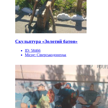
Скульптура «Золотий батон»
ID:
58466
Місце:
Сіверськодонецьк