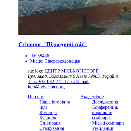
Стінопис "Підводний світ"
ID:
58486
Місце:
Сіверськодонецьк
site logo
ЦЕНТР МІСЬКОЇ ІСТОРІЇ
Вул. Акад. Богомольця 6
Львів 79005, Україна
Тел.: +38-032-275-17-34
E-mail:
info@lvivcenter.org
Про нас
Академічне
Наша історія та
Дослідження
цілі
Конференції,
Команда
воркшопи,
Будинок
семінари
Співпраця
Міські семінари
Стажування
Резиденції