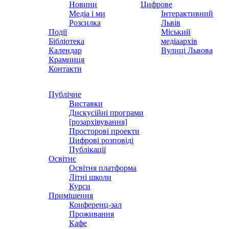
Новини
Цифрове
Медіа і ми
Інтерактивний
Розсилка
Львів
Події
Міський
Бібліотека
медіаархів
Календар
Вулиці Львова
Крамниця
Контакти
Публічне
Виставки
Дискусійні програми
[розархівування]
Просторові проекти
Цифрові розповіді
Публікації
Освітнє
Освітня платформа
Літні школи
Курси
Приміщення
Конференц-зал
Проживання
Кафе