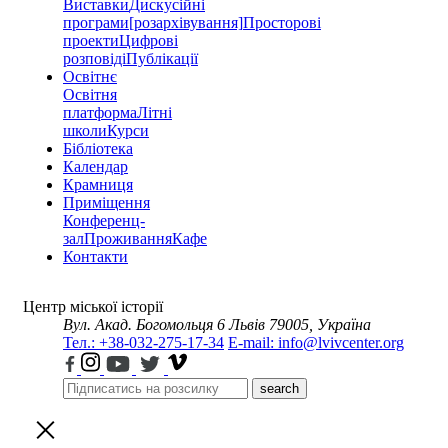
Виставки
Дискусійні
програми
[розархівування]
Просторові
проекти
Цифрові
розповіді
Публікації
Освітнє
Освітня
платформа
Літні
школи
Курси
Бібліотека
Календар
Крамниця
Приміщення
Конференц-
зал
Проживання
Кафе
Контакти
Центр міської історії
Вул. Акад. Богомольця 6
Львів 79005, Україна
Тел.: +38-032-275-17-34
E-mail: info@lvivcenter.org
search