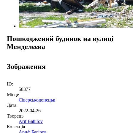
Пошкоджений будинок на вулиці
Менделєєва
Зображення
ID:
58377
Місце
Сіверськодонецьк
Дата:
2022-04-26
Творець
Arif Bahirov
Колекція
Ариф Багіров