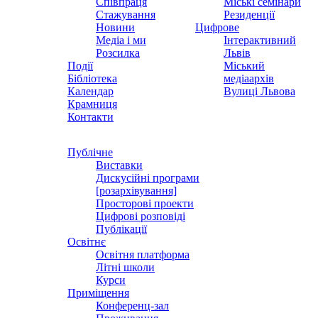
Співпраця
Міські семінари
Стажування
Резиденції
Новини
Цифрове
Медіа і ми
Інтерактивний
Розсилка
Львів
Події
Міський
Бібліотека
медіаархів
Календар
Вулиці Львова
Крамниця
Контакти
Публічне
Виставки
Дискусійні програми
[розархівування]
Просторові проекти
Цифрові розповіді
Публікації
Освітнє
Освітня платформа
Літні школи
Курси
Приміщення
Конференц-зал