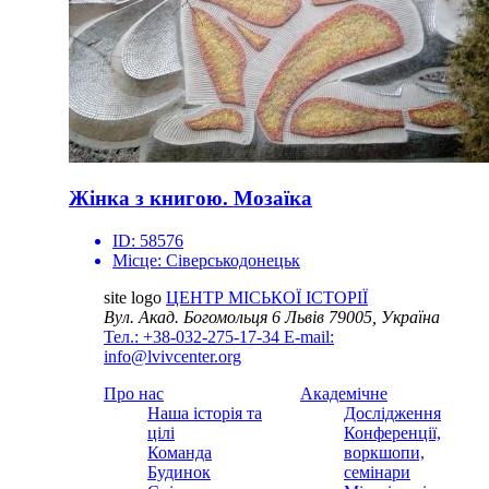
Жінка з книгою. Мозаїка
ID:
58576
Місце:
Сіверськодонецьк
site logo
ЦЕНТР МІСЬКОЇ ІСТОРІЇ
Вул. Акад. Богомольця 6
Львів 79005, Україна
Тел.: +38-032-275-17-34
E-mail:
info@lvivcenter.org
Про нас
Академічне
Наша історія та
Дослідження
цілі
Конференції,
Команда
воркшопи,
Будинок
семінари