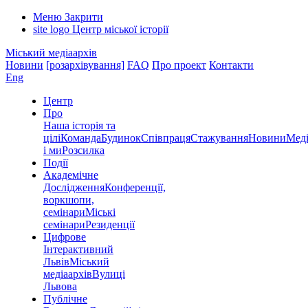
Меню
Закрити
site logo
Центр міської історії
Міський медіаархів
Новини
[розархівування]
FAQ
Про проект
Контакти
Eng
Центр
Про
Наша історія та
цілі
Команда
Будинок
Співпраця
Стажування
Новини
Меді
і ми
Розсилка
Події
Академічне
Дослідження
Конференції,
воркшопи,
семінари
Міські
семінари
Резиденції
Цифрове
Інтерактивний
Львів
Міський
медіаархів
Вулиці
Львова
Публічне