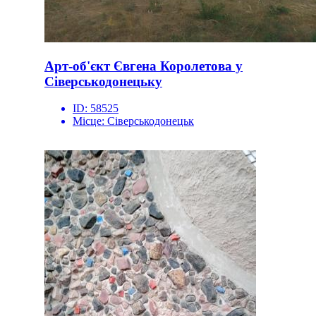
Арт-об'єкт Євгена Королетова у
Сіверськодонецьку
ID:
58525
Місце:
Сіверськодонецьк