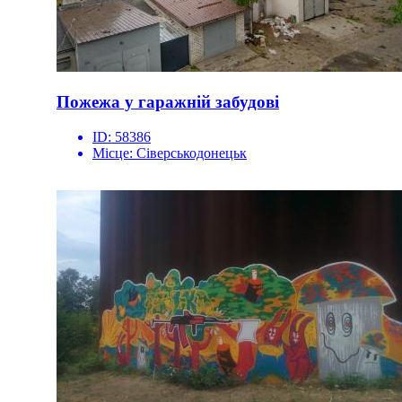
Пожежа у гаражній забудові
ID:
58386
Місце:
Сіверськодонецьк