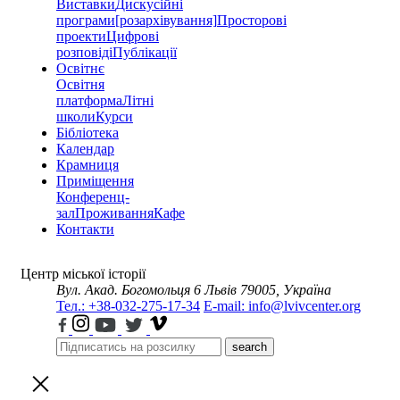
Виставки
Дискусійні
програми
[розархівування]
Просторові
проекти
Цифрові
розповіді
Публікації
Освітнє
Освітня
платформа
Літні
школи
Курси
Бібліотека
Календар
Крамниця
Приміщення
Конференц-
зал
Проживання
Кафе
Контакти
Центр міської історії
Вул. Акад. Богомольця 6
Львів 79005, Україна
Тел.: +38-032-275-17-34
E-mail: info@lvivcenter.org
search