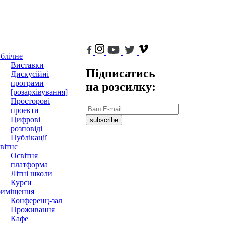
блічне
Виставки
Підписатись
Дискусійні
програми
на розсилку:
[розархівування]
Просторові
проекти
Цифрові
subscribe
розповіді
Публікації
вітнє
Освітня
платформа
Літні школи
Курси
иміщення
Конференц-зал
Проживання
Кафе