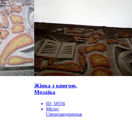
Жінка з книгою.
Мозаїка
ID:
58556
Місце:
Сіверськодонецьк