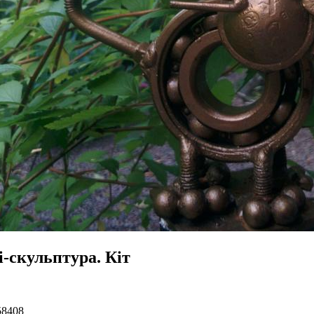
і-скульптура. Кіт
58408