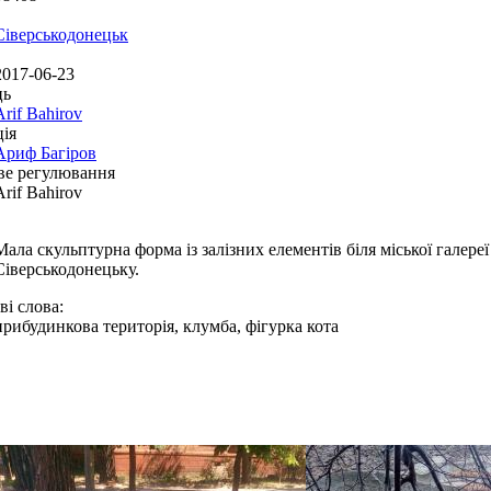
Сіверськодонецьк
2017-06-23
ць
Arif Bahirov
ія
Ариф Багіров
ве регулювання
Arif Bahirov
Мала скульптурна форма із залізних елементів біля міської галереї
Сіверськодонецьку.
і слова:
прибудинкова територія, клумба, фігурка кота