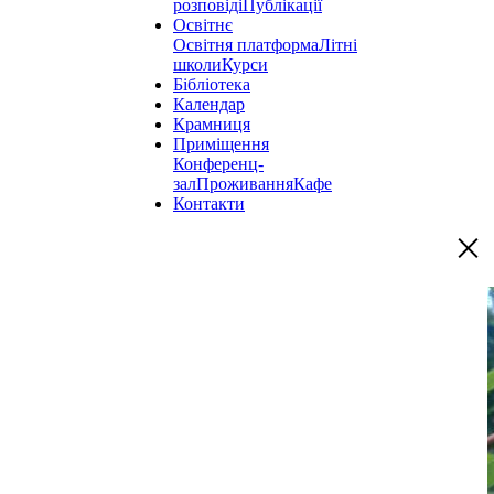
розповіді
Публікації
Освітнє
Освітня платформа
Літні
школи
Курси
Бібліотека
Календар
Крамниця
Приміщення
Конференц-
зал
Проживання
Кафе
Контакти