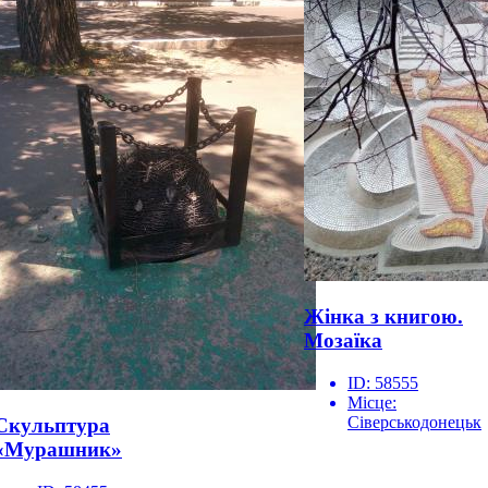
Жінка з книгою.
Мозаїка
ID:
58555
Місце:
Сіверськодонецьк
Скульптура
«Мурашник»