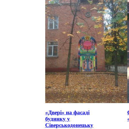
«Двері» на фасаді
будинку у
Сіверськодонецьку