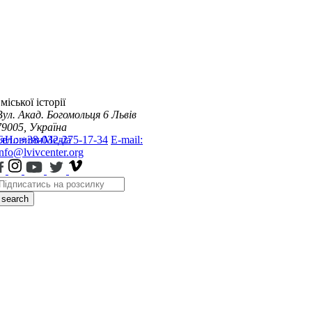
міської історії
Вул. Акад. Богомольця 6
Львів
79005, Україна
я
Тел.: +38-032-275-17-34
Новини
Медіа
E-mail:
info@lvivcenter.org
search