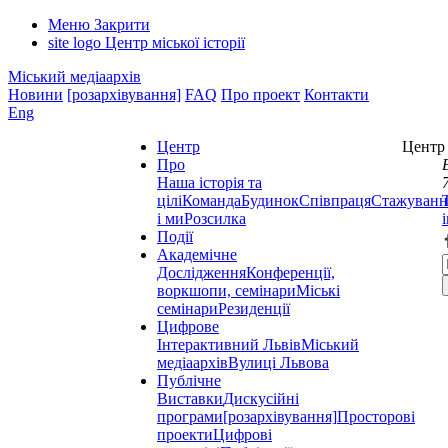
Меню
Закрити
site logo
Центр міської історії
Міський медіаархів
Новини
[розархівування]
FAQ
Про проект
Контакти
Eng
Центр
Центр 
Про
Наша історія та
цілі
Команда
Будинок
Співпраця
Стажуванн
і ми
Розсилка
Події
Академічне
Дослідження
Конференції,
воркшопи, семінари
Міські
семінари
Резиденції
Цифрове
Інтерактивний Львів
Міський
медіаархів
Вулиці Львова
Публічне
Виставки
Дискусійні
програми
[розархівування]
Просторові
проекти
Цифрові