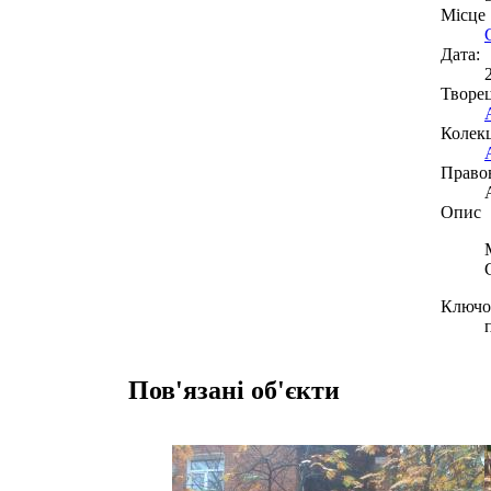
Місце
Дата:
Творе
Колекц
Право
Опис
Ключов
Пов'язані об'єкти