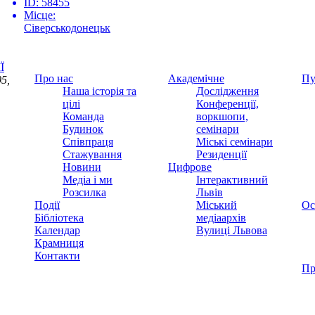
ID:
58455
Місце:
Сіверськодонецьк
Ї
Про нас
Академічне
Пу
5,
Наша історія та
Дослідження
цілі
Конференції,
Команда
воркшопи,
Будинок
семінари
Співпраця
Міські семінари
Стажування
Резиденції
Новини
Цифрове
Медіа і ми
Інтерактивний
Розсилка
Львів
Події
Міський
Ос
Бібліотека
медіаархів
Календар
Вулиці Львова
Крамниця
Контакти
Пр