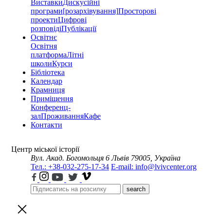
Виставки
Дискусійні
програми
[розархівування]
Просторові
проекти
Цифрові
розповіді
Публікації
Освітнє
Освітня
платформа
Літні
школи
Курси
Бібліотека
Календар
Крамниця
Приміщення
Конференц-
зал
Проживання
Кафе
Контакти
Центр міської історії
Вул. Акад. Богомольця 6
Львів 79005, Україна
Тел.: +38-032-275-17-34
E-mail: info@lvivcenter.org
search