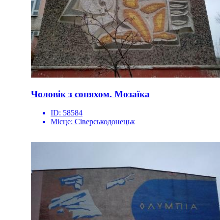
Чоловік з соняхом. Мозаїка
ID:
58584
Місце:
Сіверськодонецьк