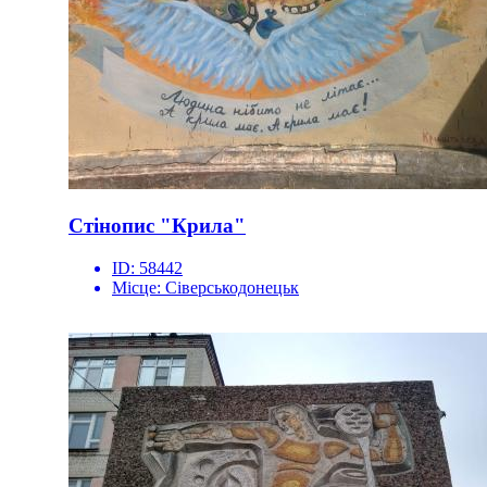
Стінопис "Крила"
ID:
58442
Місце:
Сіверськодонецьк