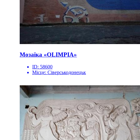
Мозаїка «OLIMPIA»
ID:
58600
Місце:
Сіверськодонецьк