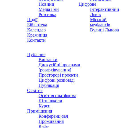
Новини
Цифрове
Медіа і ми
Інтерактивний
Розсилка
Львів
Події
Міський
Бібліотека
медіаархів
Календар
Вулиці Львова
Крамниця
Контакти
Публічне
Виставки
Дискусійні програми
[розархівування]
Просторові проекти
Цифрові розповіді
Публікації
Освітнє
Освітня платформа
Літні школи
Курси
Приміщення
Конференц-зал
Проживання
Кафе