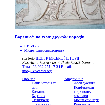
Барельєф на тему дружби народів
ID:
58607
Місце:
Сіверськодонецьк
site logo
ЦЕНТР МІСЬКОЇ ІСТОРІЇ
Вул. Акад. Богомольця 6
Львів 79005, Україна
Тел.: +38-032-275-17-34
E-mail:
info@lvivcenter.org
Про нас
Академічне
Наша історія та
Дослідження
цілі
Конференції,
Команда
воркшопи,
Будинок
семінари
Співпраця
Міські семінари
Стажування
Резиденції