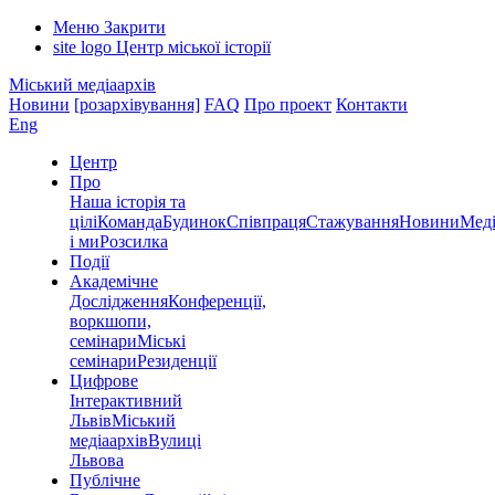
Меню
Закрити
site logo
Центр міської історії
Міський медіаархів
Новини
[розархівування]
FAQ
Про проект
Контакти
Eng
Центр
Про
Наша історія та
цілі
Команда
Будинок
Співпраця
Стажування
Новини
Меді
і ми
Розсилка
Події
Академічне
Дослідження
Конференції,
воркшопи,
семінари
Міські
семінари
Резиденції
Цифрове
Інтерактивний
Львів
Міський
медіаархів
Вулиці
Львова
Публічне