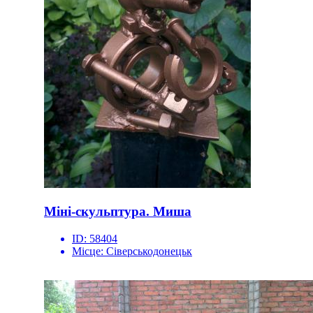
Міні-скульптура. Миша
ID:
58404
Місце:
Сіверськодонецьк