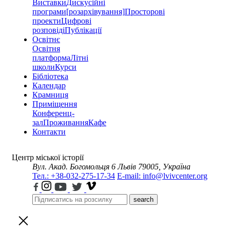
Виставки
Дискусійні
програми
[розархівування]
Просторові
проекти
Цифрові
розповіді
Публікації
Освітнє
Освітня
платформа
Літні
школи
Курси
Бібліотека
Календар
Крамниця
Приміщення
Конференц-
зал
Проживання
Кафе
Контакти
Центр міської історії
Вул. Акад. Богомольця 6
Львів 79005, Україна
Тел.: +38-032-275-17-34
E-mail: info@lvivcenter.org
search