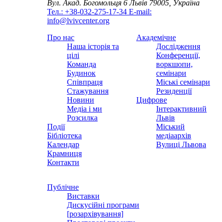
Вул. Акад. Богомольця 6
Львів 79005, Україна
Тел.: +38-032-275-17-34
E-mail:
info@lvivcenter.org
Про нас
Академічне
Наша історія та
Дослідження
цілі
Конференції,
Команда
воркшопи,
Будинок
семінари
Співпраця
Міські семінари
Стажування
Резиденції
Новини
Цифрове
Медіа і ми
Інтерактивний
Розсилка
Львів
Події
Міський
Бібліотека
медіаархів
Календар
Вулиці Львова
Крамниця
Контакти
Публічне
Виставки
Дискусійні програми
[розархівування]