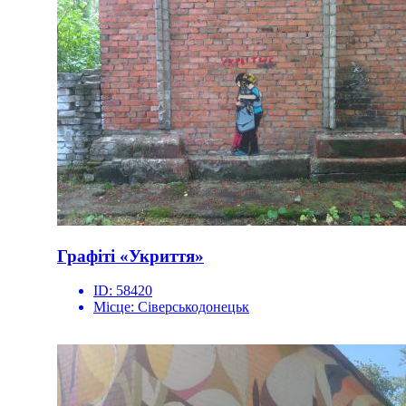
Графіті «Укриття»
ID:
58420
Місце:
Сіверськодонецьк