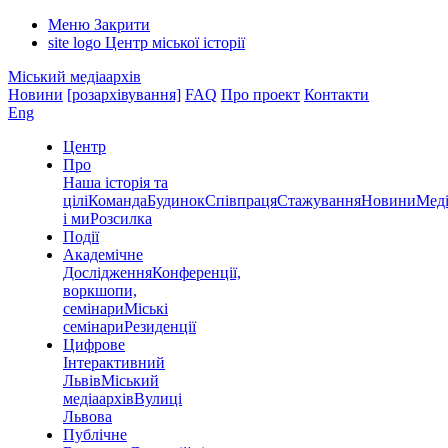
Меню
Закрити
site logo
Центр міської історії
Міський медіаархів
Новини
[розархівування]
FAQ
Про проект
Контакти
Eng
Центр
Про
Наша історія та
цілі
Команда
Будинок
Співпраця
Стажування
Новини
Меді
і ми
Розсилка
Події
Академічне
Дослідження
Конференції,
воркшопи,
семінари
Міські
семінари
Резиденції
Цифрове
Інтерактивний
Львів
Міський
медіаархів
Вулиці
Львова
Публічне