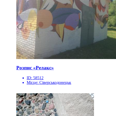
Розпис «Релакс»
ID:
58512
Місце:
Сіверськодонецьк