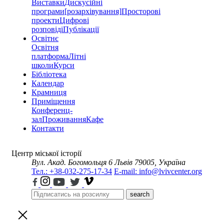
Виставки
Дискусійні
програми
[розархівування]
Просторові
проекти
Цифрові
розповіді
Публікації
Освітнє
Освітня
платформа
Літні
школи
Курси
Бібліотека
Календар
Крамниця
Приміщення
Конференц-
зал
Проживання
Кафе
Контакти
Центр міської історії
Вул. Акад. Богомольця 6
Львів 79005, Україна
Тел.: +38-032-275-17-34
E-mail: info@lvivcenter.org
search