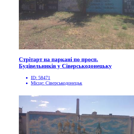
Стрітарт на паркані по просп.
Будівельників у Сіверськодонецьку
ID:
58471
Місце:
Сіверськодонецьк