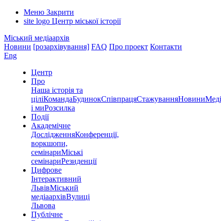
Меню
Закрити
site logo
Центр міської історії
Міський медіаархів
Новини
[розархівування]
FAQ
Про проект
Контакти
Eng
Центр
Про
Наша історія та
цілі
Команда
Будинок
Співпраця
Стажування
Новини
Меді
і ми
Розсилка
Події
Академічне
Дослідження
Конференції,
воркшопи,
семінари
Міські
семінари
Резиденції
Цифрове
Інтерактивний
Львів
Міський
медіаархів
Вулиці
Львова
Публічне