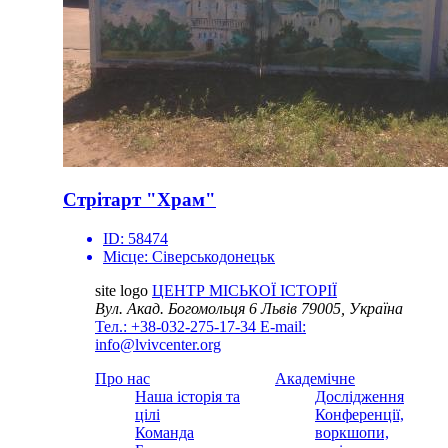
Стрітарт "Храм"
ID:
58474
Місце:
Сіверськодонецьк
site logo
ЦЕНТР МІСЬКОЇ ІСТОРІЇ
Вул. Акад. Богомольця 6
Львів 79005, Україна
Тел.: +38-032-275-17-34
E-mail:
info@lvivcenter.org
Про нас
Академічне
Наша історія та
Дослідження
цілі
Конференції,
Команда
воркшопи,