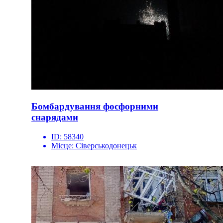
Бомбардування фосфорними
снарядами
ID:
58340
Місце:
Сіверськодонецьк