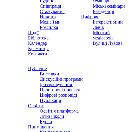
Будинок
семінари
Співпраця
Міські семінари
Стажування
Резиденції
Новини
Цифрове
Медіа і ми
Інтерактивний
Розсилка
Львів
Події
Міський
Бібліотека
медіаархів
Календар
Вулиці Львова
Крамниця
Контакти
Публічне
Виставки
Дискусійні програми
[розархівування]
Просторові проекти
Цифрові розповіді
Публікації
Освітнє
Освітня платформа
Літні школи
Курси
Приміщення