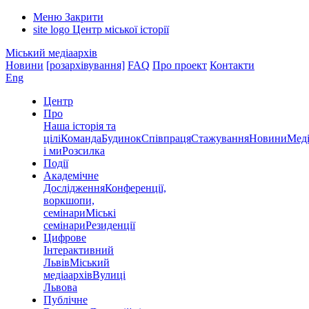
Меню
Закрити
site logo
Центр міської історії
Міський медіаархів
Новини
[розархівування]
FAQ
Про проект
Контакти
Eng
Центр
Про
Наша історія та
цілі
Команда
Будинок
Співпраця
Стажування
Новини
Меді
і ми
Розсилка
Події
Академічне
Дослідження
Конференції,
воркшопи,
семінари
Міські
семінари
Резиденції
Цифрове
Інтерактивний
Львів
Міський
медіаархів
Вулиці
Львова
Публічне