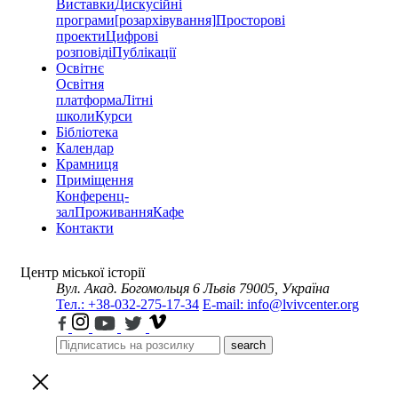
Виставки
Дискусійні
програми
[розархівування]
Просторові
проекти
Цифрові
розповіді
Публікації
Освітнє
Освітня
платформа
Літні
школи
Курси
Бібліотека
Календар
Крамниця
Приміщення
Конференц-
зал
Проживання
Кафе
Контакти
Центр міської історії
Вул. Акад. Богомольця 6
Львів 79005, Україна
Тел.: +38-032-275-17-34
E-mail: info@lvivcenter.org
search