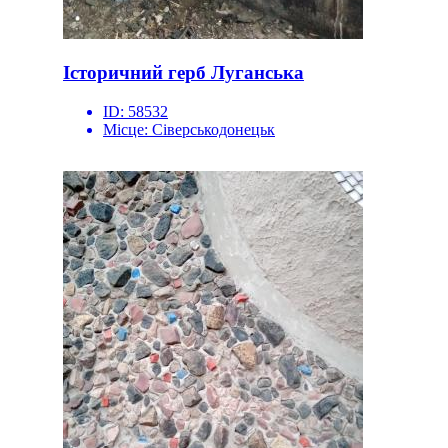
Історичний герб Луганська
ID:
58532
Місце:
Сіверськодонецьк