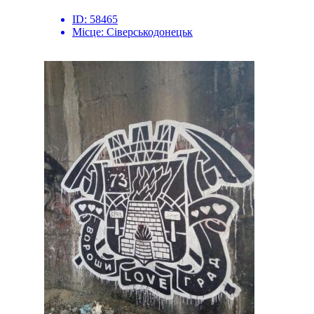
ID:
58465
Місце:
Сіверськодонецьк