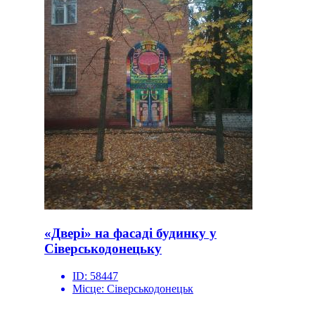
«Двері» на фасаді будинку у
Сіверськодонецьку
ID:
58447
Місце:
Сіверськодонецьк