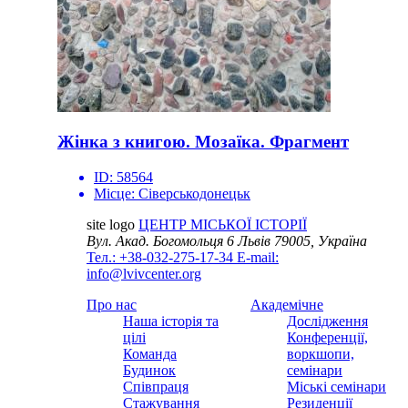
Жінка з книгою. Мозаїка. Фрагмент
ID:
58564
Місце:
Сіверськодонецьк
site logo
ЦЕНТР МІСЬКОЇ ІСТОРІЇ
Вул. Акад. Богомольця 6
Львів 79005, Україна
Тел.: +38-032-275-17-34
E-mail:
info@lvivcenter.org
Про нас
Академічне
Наша історія та
Дослідження
цілі
Конференції,
Команда
воркшопи,
Будинок
семінари
Співпраця
Міські семінари
Стажування
Резиденції