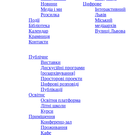
Новини
Цифрове
Медіа і ми
Інтерактивний
Розсилка
Львів
Події
Міський
Бібліотека
медіаархів
Календар
Вулиці Львова
Крамниця
Контакти
Публічне
Виставки
Дискусійні програми
[розархівування]
Просторові проекти
Цифрові розповіді
Публікації
Освітнє
Освітня платформа
Літні школи
Курси
Приміщення
Конференц-зал
Проживання
Кафе