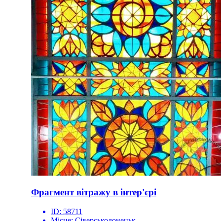
Фрагмент вітражу в інтер'єрі
ID:
58711
Місце:
Сіверськодонецьк