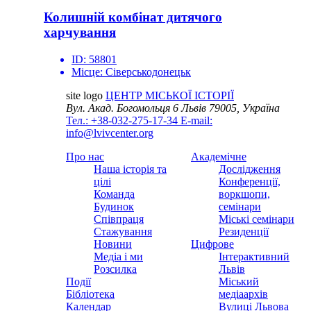
Колишній комбінат дитячого
харчування
ID:
58801
Місце:
Сіверськодонецьк
site logo
ЦЕНТР МІСЬКОЇ ІСТОРІЇ
Вул. Акад. Богомольця 6
Львів 79005, Україна
Тел.: +38-032-275-17-34
E-mail:
info@lvivcenter.org
Про нас
Академічне
Наша історія та
Дослідження
цілі
Конференції,
Команда
воркшопи,
Будинок
семінари
Співпраця
Міські семінари
Стажування
Резиденції
Новини
Цифрове
Медіа і ми
Інтерактивний
Розсилка
Львів
Події
Міський
Бібліотека
медіаархів
Календар
Вулиці Львова