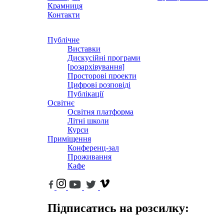
Крамниця
Контакти
Публічне
Виставки
Дискусійні програми
[розархівування]
Просторові проекти
Цифрові розповіді
Публікації
Освітнє
Освітня платформа
Літні школи
Курси
Приміщення
Конференц-зал
Проживання
Кафе
Підписатись на розсилку: