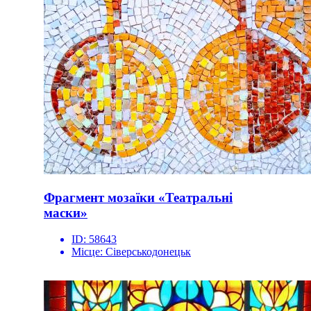
Фрагмент мозаїки «Театральні
маски»
ID:
58643
Місце:
Сіверськодонецьк