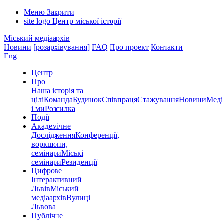
Меню
Закрити
site logo
Центр міської історії
Міський медіаархів
Новини
[розархівування]
FAQ
Про проект
Контакти
Eng
Центр
Про
Наша історія та
цілі
Команда
Будинок
Співпраця
Стажування
Новини
Меді
і ми
Розсилка
Події
Академічне
Дослідження
Конференції,
воркшопи,
семінари
Міські
семінари
Резиденції
Цифрове
Інтерактивний
Львів
Міський
медіаархів
Вулиці
Львова
Публічне