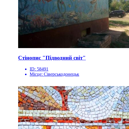
Стінопис "Підводний світ"
ID:
58491
Місце:
Сіверськодонецьк