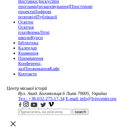
Виставки
Дискусійні
програми
[розархівування]
Просторові
проекти
Цифрові
розповіді
Публікації
Освітнє
Освітня
платформа
Літні
школи
Курси
Бібліотека
Календар
Крамниця
Приміщення
Конференц-
зал
Проживання
Кафе
Контакти
Центр міської історії
Вул. Акад. Богомольця 6
Львів 79005, Україна
Тел.: +38-032-275-17-34
E-mail: info@lvivcenter.org
search