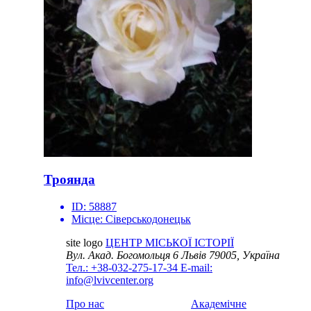
Троянда
ID:
58887
Місце:
Сіверськодонецьк
site logo
ЦЕНТР МІСЬКОЇ ІСТОРІЇ
Вул. Акад. Богомольця 6
Львів 79005, Україна
Тел.: +38-032-275-17-34
E-mail:
info@lvivcenter.org
Про нас
Академічне