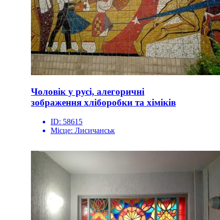
Чоловік у русі, алегоричні
зображення хліборобки та хіміків
ID:
58615
Місце:
Лисичанськ