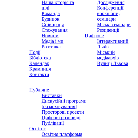
Наша історія та
Дослідження
цілі
Конференції,
Команда
воркшопи,
Будинок
семінари
Співпраця
Міські семінари
Стажування
Резиденції
Новини
Цифрове
Медіа і ми
Інтерактивний
Розсилка
Львів
Події
Міський
Бібліотека
медіаархів
Календар
Вулиці Львова
Крамниця
Контакти
Публічне
Виставки
Дискусійні програми
[розархівування]
Просторові проекти
Цифрові розповіді
Публікації
Освітнє
Освітня платформа