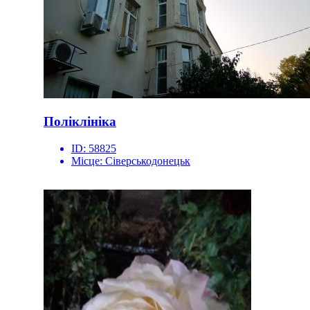
Поліклініка
ID:
58825
Місце:
Сіверськодонецьк