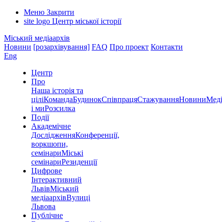
Меню
Закрити
site logo
Центр міської історії
Міський медіаархів
Новини
[розархівування]
FAQ
Про проект
Контакти
Eng
Центр
Про
Наша історія та
цілі
Команда
Будинок
Співпраця
Стажування
Новини
Меді
і ми
Розсилка
Події
Академічне
Дослідження
Конференції,
воркшопи,
семінари
Міські
семінари
Резиденції
Цифрове
Інтерактивний
Львів
Міський
медіаархів
Вулиці
Львова
Публічне