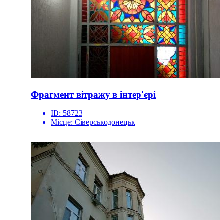
Фрагмент вітражу в інтер'єрі
ID:
58723
Місце:
Сіверськодонецьк