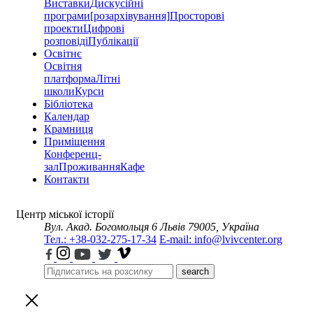
Виставки
Дискусійні
програми
[розархівування]
Просторові
проекти
Цифрові
розповіді
Публікації
Освітнє
Освітня
платформа
Літні
школи
Курси
Бібліотека
Календар
Крамниця
Приміщення
Конференц-
зал
Проживання
Кафе
Контакти
Центр міської історії
Вул. Акад. Богомольця 6
Львів 79005, Україна
Тел.: +38-032-275-17-34
E-mail: info@lvivcenter.org
search