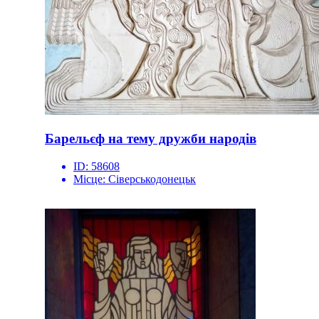
Барельєф на тему дружби народів
ID:
58608
Місце:
Сіверськодонецьк