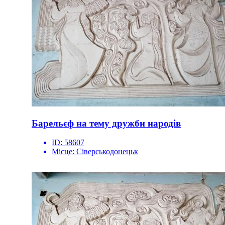
Барельєф на тему дружби народів
ID:
58607
Місце:
Сіверськодонецьк