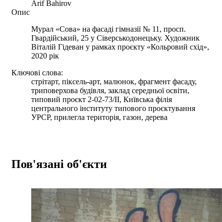
Arif Bahirov
Опис
Мурал «Сова» на фасаді гімназії № 11, просп.
Гвардійський, 25 у Сіверськодонецьку. Художник
Віталій Гідеван у рамках проєкту «Кольровий схід»,
2020 рік
Ключові слова:
стрітарт, піксель-арт, малюнок, фрагмент фасаду,
триповерхова будівля, заклад середньої освіти,
типовий проєкт 2-02-73/ІІ, Київська філія
центрального інституту типового проєктування
УРСР, прилегла територія, газон, дерева
Пов'язані об'єкти