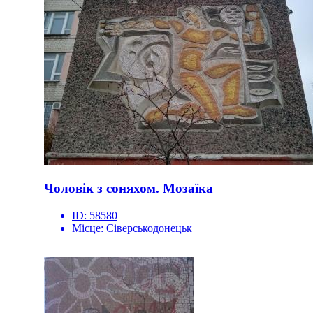
Чоловік з соняхом. Мозаїка
ID:
58580
Місце:
Сіверськодонецьк