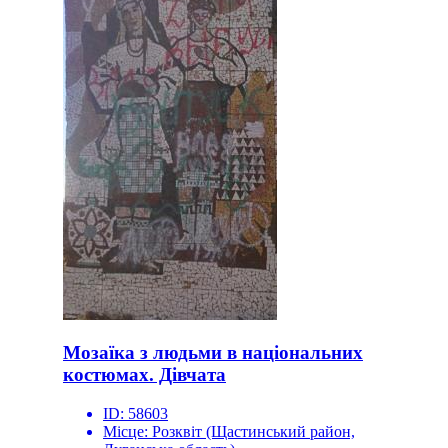
Мозаїка з людьми в національних
костюмах. Дівчата
ID:
58603
Місце:
Розквіт (Щастинський район,