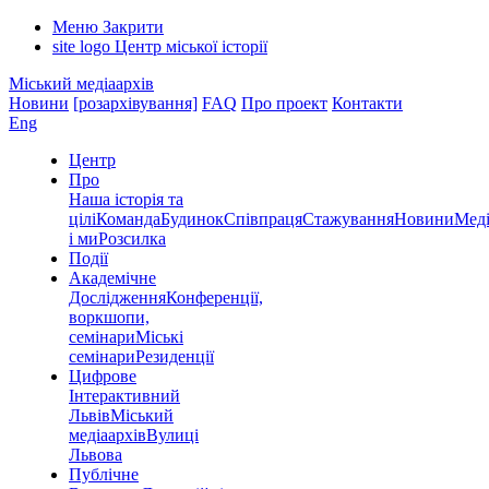
Меню
Закрити
site logo
Центр міської історії
Міський медіаархів
Новини
[розархівування]
FAQ
Про проект
Контакти
Eng
Центр
Про
Наша історія та
цілі
Команда
Будинок
Співпраця
Стажування
Новини
Меді
і ми
Розсилка
Події
Академічне
Дослідження
Конференції,
воркшопи,
семінари
Міські
семінари
Резиденції
Цифрове
Інтерактивний
Львів
Міський
медіаархів
Вулиці
Львова
Публічне