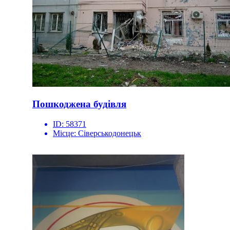
Пошкоджена будівля
ID:
58371
Місце:
Сіверськодонецьк