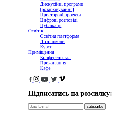
Дискусійні програми
[розархівування]
Просторові проекти
Цифрові розповіді
Публікації
Освітнє
Освітня платформа
Літні школи
Курси
Приміщення
Конференц-зал
Проживання
Кафе
Підписатись на розсилку:
subscribe