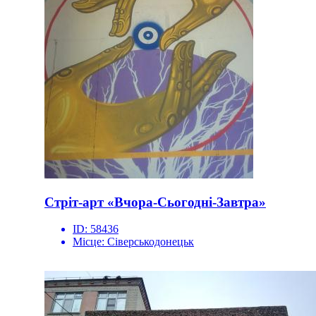
Стріт-арт «Вчора-Сьогодні-Завтра»
ID:
58436
Місце:
Сіверськодонецьк