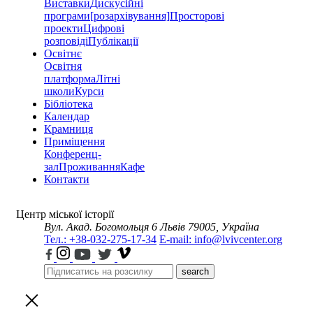
Виставки
Дискусійні
програми
[розархівування]
Просторові
проекти
Цифрові
розповіді
Публікації
Освітнє
Освітня
платформа
Літні
школи
Курси
Бібліотека
Календар
Крамниця
Приміщення
Конференц-
зал
Проживання
Кафе
Контакти
Центр міської історії
Вул. Акад. Богомольця 6
Львів 79005, Україна
Тел.: +38-032-275-17-34
E-mail: info@lvivcenter.org
search