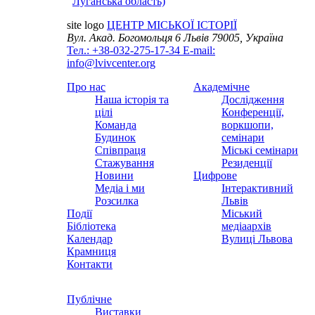
Луганська область)
site logo
ЦЕНТР МІСЬКОЇ ІСТОРІЇ
Вул. Акад. Богомольця 6
Львів 79005, Україна
Тел.: +38-032-275-17-34
E-mail:
info@lvivcenter.org
Про нас
Академічне
Наша історія та
Дослідження
цілі
Конференції,
Команда
воркшопи,
Будинок
семінари
Співпраця
Міські семінари
Стажування
Резиденції
Новини
Цифрове
Медіа і ми
Інтерактивний
Розсилка
Львів
Події
Міський
Бібліотека
медіаархів
Календар
Вулиці Львова
Крамниця
Контакти
Публічне
Виставки