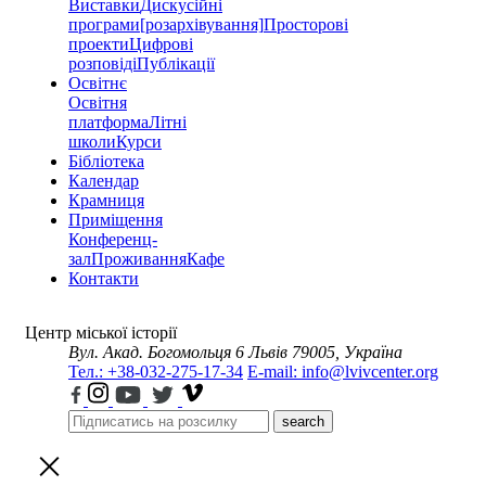
Виставки
Дискусійні
програми
[розархівування]
Просторові
проекти
Цифрові
розповіді
Публікації
Освітнє
Освітня
платформа
Літні
школи
Курси
Бібліотека
Календар
Крамниця
Приміщення
Конференц-
зал
Проживання
Кафе
Контакти
Центр міської історії
Вул. Акад. Богомольця 6
Львів 79005, Україна
Тел.: +38-032-275-17-34
E-mail: info@lvivcenter.org
search