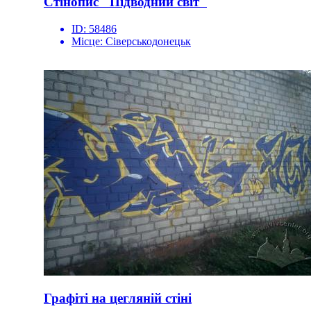
Стінопис "Підводний світ"
ID:
58486
Місце:
Сіверськодонецьк
Графіті на цегляній стіні