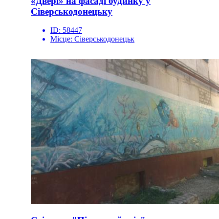
«Двері» на фасаді будинку у
Сіверськодонецьку
ID:
58447
Місце:
Сіверськодонецьк