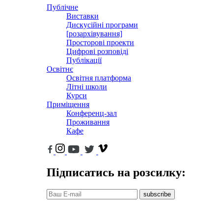
Публічне
Виставки
Дискусійні програми
[розархівування]
Просторові проекти
Цифрові розповіді
Публікації
Освітнє
Освітня платформа
Літні школи
Курси
Приміщення
Конференц-зал
Проживання
Кафе
Підписатись на розсилку:
subscribe