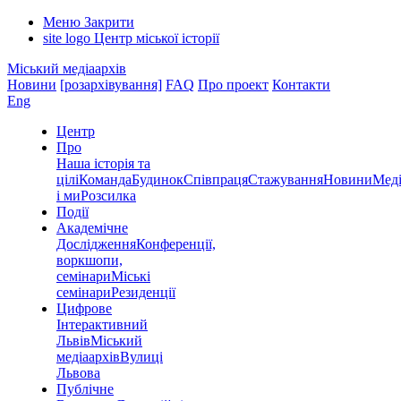
Меню
Закрити
site logo
Центр міської історії
Міський медіаархів
Новини
[розархівування]
FAQ
Про проект
Контакти
Eng
Центр
Про
Наша історія та
цілі
Команда
Будинок
Співпраця
Стажування
Новини
Меді
і ми
Розсилка
Події
Академічне
Дослідження
Конференції,
воркшопи,
семінари
Міські
семінари
Резиденції
Цифрове
Інтерактивний
Львів
Міський
медіаархів
Вулиці
Львова
Публічне