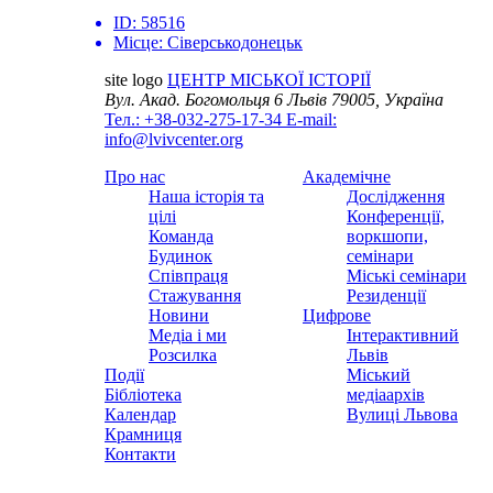
ID:
58516
Місце:
Сіверськодонецьк
site logo
ЦЕНТР МІСЬКОЇ ІСТОРІЇ
Вул. Акад. Богомольця 6
Львів 79005, Україна
Тел.: +38-032-275-17-34
E-mail:
info@lvivcenter.org
Про нас
Академічне
Наша історія та
Дослідження
цілі
Конференції,
Команда
воркшопи,
Будинок
семінари
Співпраця
Міські семінари
Стажування
Резиденції
Новини
Цифрове
Медіа і ми
Інтерактивний
Розсилка
Львів
Події
Міський
Бібліотека
медіаархів
Календар
Вулиці Львова
Крамниця
Контакти