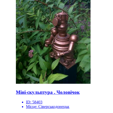
Міні-скульптура . Чоловічок
ID:
58403
Місце:
Сіверськодонецьк