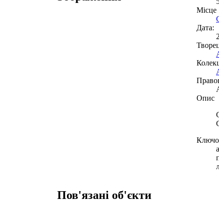
Місце
Дата:
Творе
Колекц
Право
Опис
Ключов
Пов'язані об'єкти