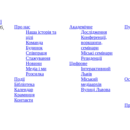
Ї
Про нас
Академічне
Пу
5,
Наша історія та
Дослідження
цілі
Конференції,
Команда
воркшопи,
Будинок
семінари
Співпраця
Міські семінари
Стажування
Резиденції
Новини
Цифрове
Медіа і ми
Інтерактивний
Розсилка
Львів
Події
Міський
Ос
Бібліотека
медіаархів
Календар
Вулиці Львова
Крамниця
Контакти
Пр