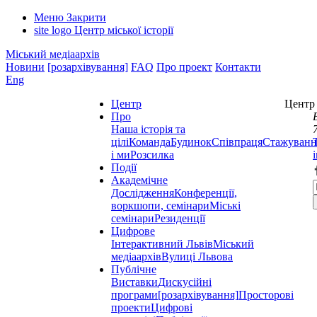
Меню
Закрити
site logo
Центр міської історії
Міський медіаархів
Новини
[розархівування]
FAQ
Про проект
Контакти
Eng
Центр
Центр 
Про
Наша історія та
цілі
Команда
Будинок
Співпраця
Стажуванн
і ми
Розсилка
Події
Академічне
Дослідження
Конференції,
воркшопи, семінари
Міські
семінари
Резиденції
Цифрове
Інтерактивний Львів
Міський
медіаархів
Вулиці Львова
Публічне
Виставки
Дискусійні
програми
[розархівування]
Просторові
проекти
Цифрові