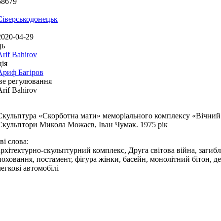
58679
Сіверськодонецьк
2020-04-29
ць
Arif Bahirov
ія
Ариф Багіров
ве регулювання
Arif Bahirov
Скульптура «Скорботна мати» меморіального комплексу «Вічний 
Скульптори Микола Можаєв, Іван Чумак. 1975 рік
і слова:
архітектурно-скульптурний комплекс, Друга світова війна, загиблі,
поховання, постамент, фігура жінки, басейн, монолітний бітон, дер
легкові автомобілі