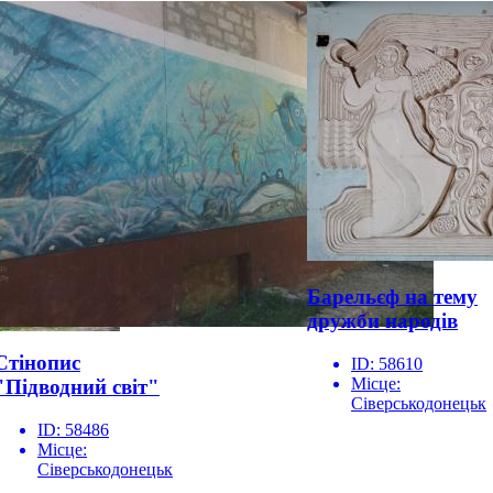
Барельєф на тему
дружби народів
Стінопис
ID:
58610
Місце:
"Підводний світ"
Сіверськодонецьк
ID:
58486
Місце:
Сіверськодонецьк