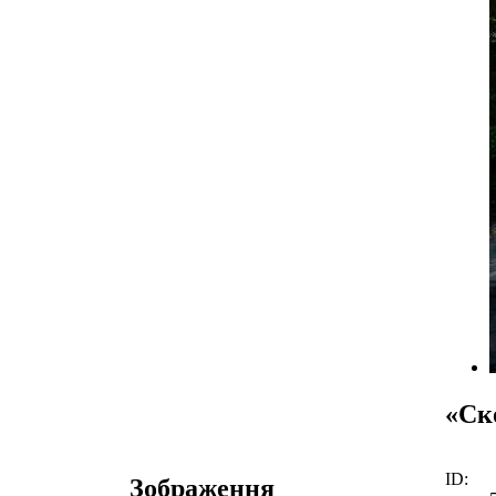
«Ск
ID:
Зображення