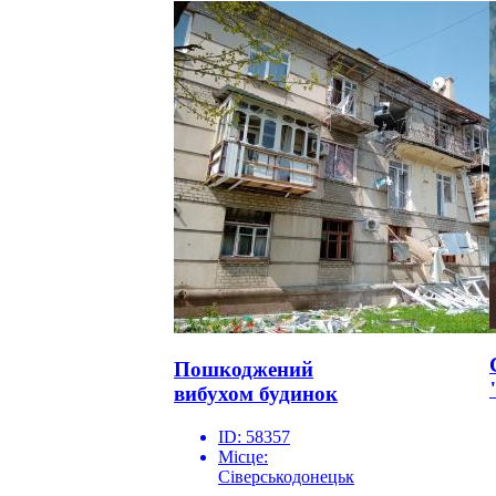
Пошкоджений
вибухом будинок
ID:
58357
Місце:
Сіверськодонецьк