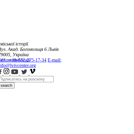
міської історії
Вул. Акад. Богомольця 6
Львів
79005, Україна
я
Тел.: +38-032-275-17-34
Новини
Медіа
E-mail:
info@lvivcenter.org
search