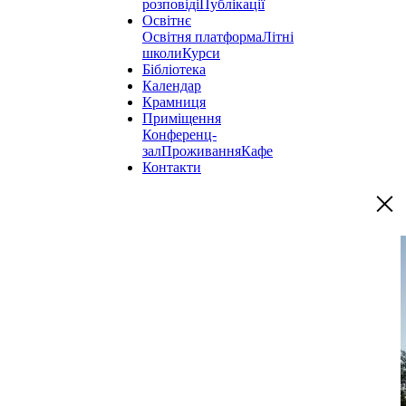
розповіді
Публікації
Освітнє
Освітня платформа
Літні
школи
Курси
Бібліотека
Календар
Крамниця
Приміщення
Конференц-
зал
Проживання
Кафе
Контакти