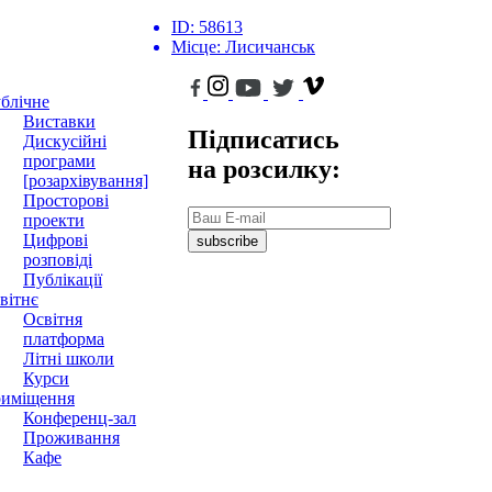
ID:
58613
Місце:
Лисичанськ
блічне
Виставки
Підписатись
Дискусійні
програми
на розсилку:
[розархівування]
Просторові
проекти
Цифрові
subscribe
розповіді
Публікації
вітнє
Освітня
платформа
Літні школи
Курси
иміщення
Конференц-зал
Проживання
Кафе