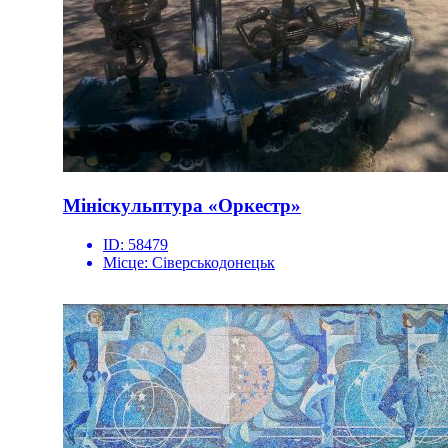
Мініскульптура «Оркестр»
ID:
58479
Місце:
Сіверськодонецьк