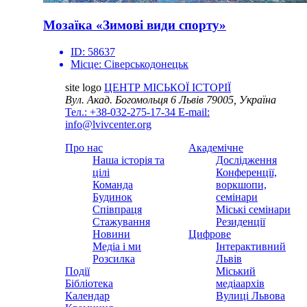
Мозаїка «Зимові види спорту»
ID:
58637
Місце:
Сіверськодонецьк
site logo
ЦЕНТР МІСЬКОЇ ІСТОРІЇ
Вул. Акад. Богомольця 6
Львів 79005, Україна
Тел.: +38-032-275-17-34
E-mail:
info@lvivcenter.org
Про нас
Академічне
Наша історія та
Дослідження
цілі
Конференції,
Команда
воркшопи,
Будинок
семінари
Співпраця
Міські семінари
Стажування
Резиденції
Новини
Цифрове
Медіа і ми
Інтерактивний
Розсилка
Львів
Події
Міський
Бібліотека
медіаархів
Календар
Вулиці Львова