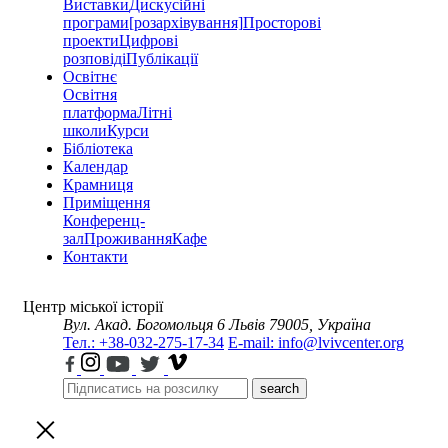
Виставки
Дискусійні
програми
[розархівування]
Просторові
проекти
Цифрові
розповіді
Публікації
Освітнє
Освітня
платформа
Літні
школи
Курси
Бібліотека
Календар
Крамниця
Приміщення
Конференц-
зал
Проживання
Кафе
Контакти
Центр міської історії
Вул. Акад. Богомольця 6
Львів 79005, Україна
Тел.: +38-032-275-17-34
E-mail: info@lvivcenter.org
search