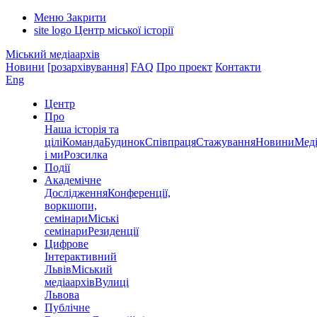
Меню
Закрити
site logo
Центр міської історії
Міський медіаархів
Новини
[розархівування]
FAQ
Про проект
Контакти
Eng
Центр
Про
Наша історія та
цілі
Команда
Будинок
Співпраця
Стажування
Новини
Меді
і ми
Розсилка
Події
Академічне
Дослідження
Конференції,
воркшопи,
семінари
Міські
семінари
Резиденції
Цифрове
Інтерактивний
Львів
Міський
медіаархів
Вулиці
Львова
Публічне