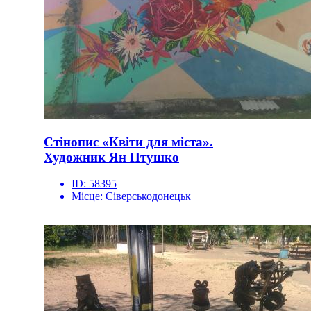
Стінопис «Квіти для міста».
Художник Ян Птушко
ID:
58395
Місце:
Сіверськодонецьк