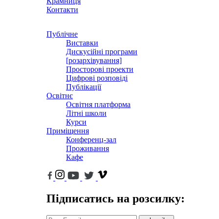
Крамниця
Контакти
Публічне
Виставки
Дискусійні програми
[розархівування]
Просторові проекти
Цифрові розповіді
Публікації
Освітнє
Освітня платформа
Літні школи
Курси
Приміщення
Конференц-зал
Проживання
Кафе
Підписатись на розсилку: