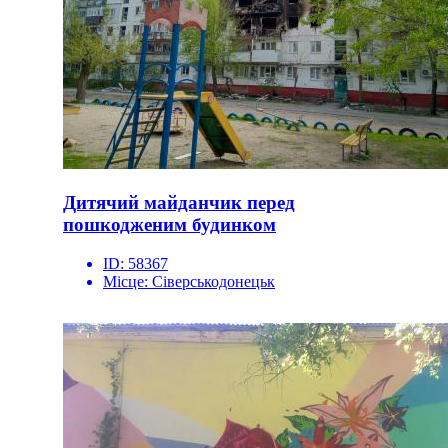
Дитячий майданчик перед
пошкодженим будинком
ID:
58367
Місце:
Сіверськодонецьк