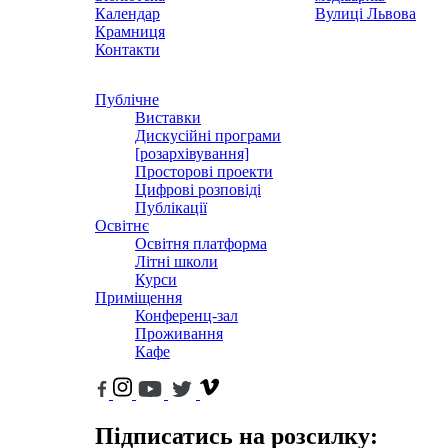
Календар
Вулиці Львова
Крамниця
Контакти
Публічне
Виставки
Дискусійні програми
[розархівування]
Просторові проекти
Цифрові розповіді
Публікації
Освітнє
Освітня платформа
Літні школи
Курси
Приміщення
Конференц-зал
Проживання
Кафе
Підписатись на розсилку: