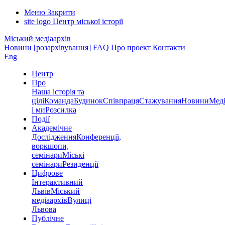
Меню
Закрити
site logo
Центр міської історії
Міський медіаархів
Новини
[розархівування]
FAQ
Про проект
Контакти
Eng
Центр
Про
Наша історія та
цілі
Команда
Будинок
Співпраця
Стажування
Новини
Меді
і ми
Розсилка
Події
Академічне
Дослідження
Конференції,
воркшопи,
семінари
Міські
семінари
Резиденції
Цифрове
Інтерактивний
Львів
Міський
медіаархів
Вулиці
Львова
Публічне