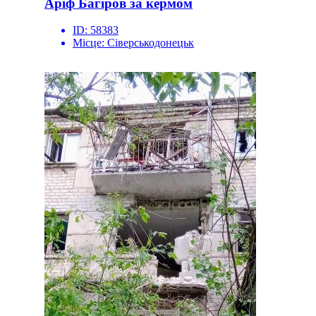
Аріф Багіров за кермом
ID:
58383
Місце:
Сіверськодонецьк