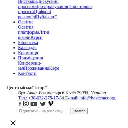
Виставки
Дискусійні
програми
[розархівування]
Просторові
проекти
Цифрові
розповіді
Публікації
Освітнє
Освітня
платформа
Літні
школи
Курси
Бібліотека
Календар
Крамниця
Приміщення
Конференц-
зал
Проживання
Кафе
Контакти
Центр міської історії
Вул. Акад. Богомольця 6
Львів 79005, Україна
Тел.: +38-032-275-17-34
E-mail: info@lvivcenter.org
search