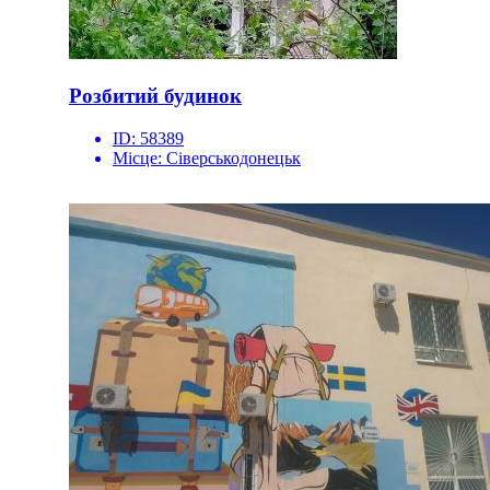
Розбитий будинок
ID:
58389
Місце:
Сіверськодонецьк