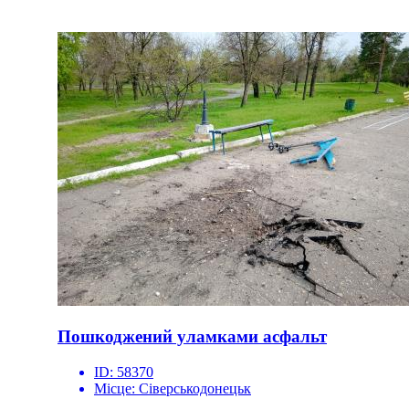
Пошкоджений уламками асфальт
ID:
58370
Місце:
Сіверськодонецьк