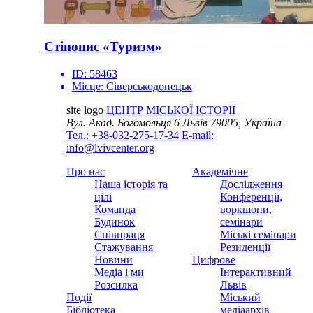
Стінопис «Туризм»
ID:
58463
Місце:
Сіверськодонецьк
site logo
ЦЕНТР МІСЬКОЇ ІСТОРІЇ
Вул. Акад. Богомольця 6
Львів 79005, Україна
Тел.: +38-032-275-17-34
E-mail:
info@lvivcenter.org
Про нас
Академічне
Наша історія та
Дослідження
цілі
Конференції,
Команда
воркшопи,
Будинок
семінари
Співпраця
Міські семінари
Стажування
Резиденції
Новини
Цифрове
Медіа і ми
Інтерактивний
Розсилка
Львів
Події
Міський
Бібліотека
медіаархів