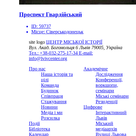
Проспект Гвардійський
ID:
59737
Місце:
Сіверськодонецьк
site logo
ЦЕНТР МІСЬКОЇ ІСТОРІЇ
Вул. Акад. Богомольця 6
Львів 79005, Україна
Тел.: +38-032-275-17-34
E-mail:
info@lvivcenter.org
Про нас
Академічне
Наша історія та
Дослідження
цілі
Конференції,
Команда
воркшопи,
Будинок
семінари
Співпраця
Міські семінари
Стажування
Резиденції
Новини
Цифрове
Медіа і ми
Інтерактивний
Розсилка
Львів
Події
Міський
Бібліотека
медіаархів
Календар
Вулиці Львова