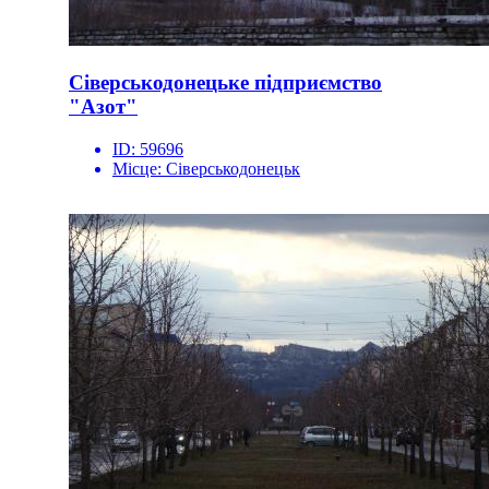
Сіверськодонецьке підприємство
"Азот"
ID:
59696
Місце:
Сіверськодонецьк