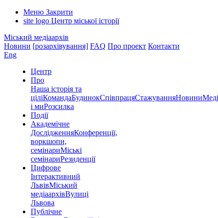
Меню
Закрити
site logo
Центр міської історії
Міський медіаархів
Новини
[розархівування]
FAQ
Про проект
Контакти
Eng
Центр
Про
Наша історія та
цілі
Команда
Будинок
Співпраця
Стажування
Новини
Меді
і ми
Розсилка
Події
Академічне
Дослідження
Конференції,
воркшопи,
семінари
Міські
семінари
Резиденції
Цифрове
Інтерактивний
Львів
Міський
медіаархів
Вулиці
Львова
Публічне