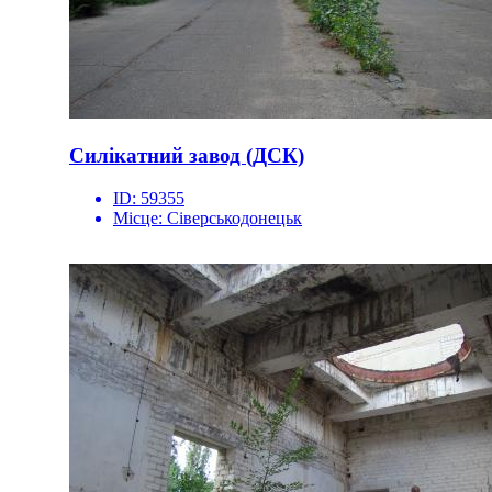
Силікатний завод (ДСК)
ID:
59355
Місце:
Сіверськодонецьк