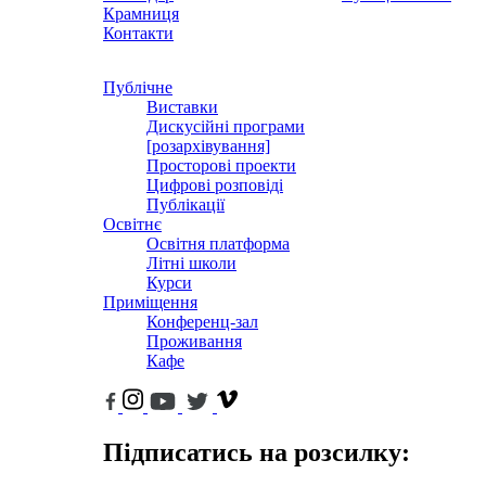
Крамниця
Контакти
Публічне
Виставки
Дискусійні програми
[розархівування]
Просторові проекти
Цифрові розповіді
Публікації
Освітнє
Освітня платформа
Літні школи
Курси
Приміщення
Конференц-зал
Проживання
Кафе
Підписатись на розсилку: