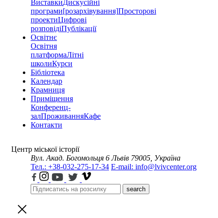
Виставки
Дискусійні
програми
[розархівування]
Просторові
проекти
Цифрові
розповіді
Публікації
Освітнє
Освітня
платформа
Літні
школи
Курси
Бібліотека
Календар
Крамниця
Приміщення
Конференц-
зал
Проживання
Кафе
Контакти
Центр міської історії
Вул. Акад. Богомольця 6
Львів 79005, Україна
Тел.: +38-032-275-17-34
E-mail: info@lvivcenter.org
search