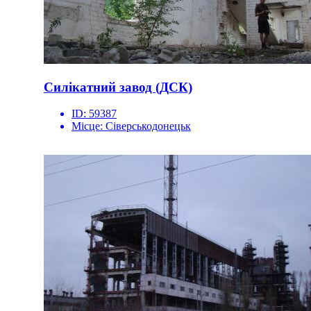
Силікатний завод (ДСК)
ID:
59387
Місце:
Сіверськодонецьк