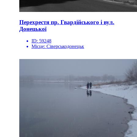
Перехрестя пр. Гвардійського і вул.
Донецької
ID:
59248
Місце:
Сіверськодонецьк