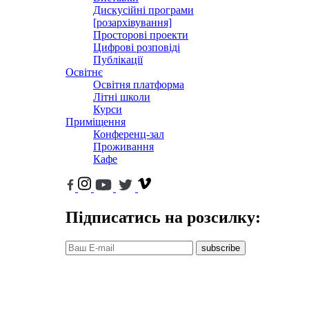
Дискусійні програми
[розархівування]
Просторові проекти
Цифрові розповіді
Публікації
Освітнє
Освітня платформа
Літні школи
Курси
Приміщення
Конференц-зал
Проживання
Кафе
Підписатись на розсилку:
subscribe