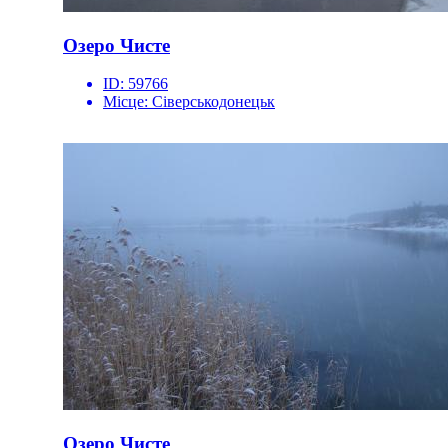
Озеро Чисте
ID:
59766
Місце:
Сіверськодонецьк
Озеро Чисте