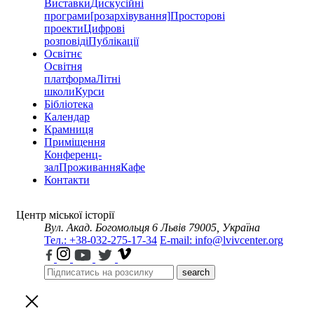
Виставки
Дискусійні
програми
[розархівування]
Просторові
проекти
Цифрові
розповіді
Публікації
Освітнє
Освітня
платформа
Літні
школи
Курси
Бібліотека
Календар
Крамниця
Приміщення
Конференц-
зал
Проживання
Кафе
Контакти
Центр міської історії
Вул. Акад. Богомольця 6
Львів 79005, Україна
Тел.: +38-032-275-17-34
E-mail: info@lvivcenter.org
search