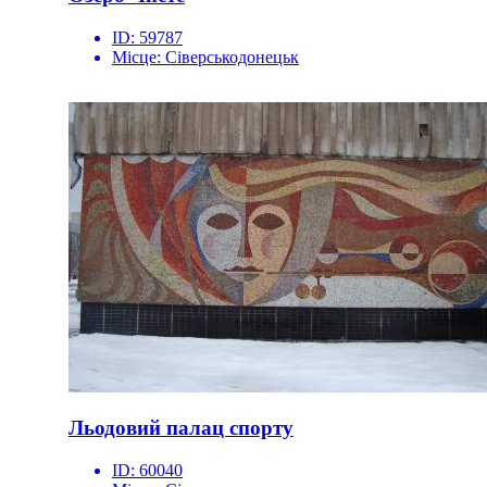
ID:
59787
Місце:
Сіверськодонецьк
Льодовий палац спорту
ID:
60040