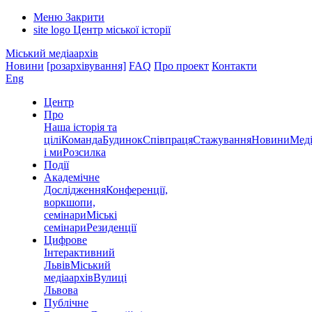
Меню
Закрити
site logo
Центр міської історії
Міський медіаархів
Новини
[розархівування]
FAQ
Про проект
Контакти
Eng
Центр
Про
Наша історія та
цілі
Команда
Будинок
Співпраця
Стажування
Новини
Меді
і ми
Розсилка
Події
Академічне
Дослідження
Конференції,
воркшопи,
семінари
Міські
семінари
Резиденції
Цифрове
Інтерактивний
Львів
Міський
медіаархів
Вулиці
Львова
Публічне