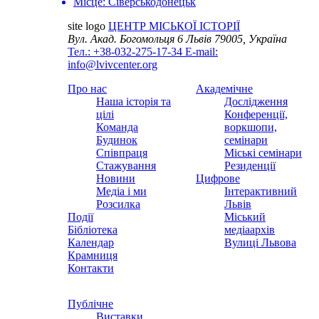
Місце:
Сіверськодонецьк
site logo
ЦЕНТР МІСЬКОЇ ІСТОРІЇ
Вул. Акад. Богомольця 6
Львів 79005, Україна
Тел.: +38-032-275-17-34
E-mail:
info@lvivcenter.org
Про нас
Академічне
Наша історія та
Дослідження
цілі
Конференції,
Команда
воркшопи,
Будинок
семінари
Співпраця
Міські семінари
Стажування
Резиденції
Новини
Цифрове
Медіа і ми
Інтерактивний
Розсилка
Львів
Події
Міський
Бібліотека
медіаархів
Календар
Вулиці Львова
Крамниця
Контакти
Публічне
Виставки