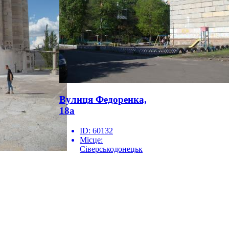
Вулиця Федоренка,
18а
ID:
60132
Місце:
Сіверськодонецьк