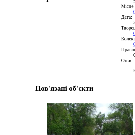
Місце
Дата:
Творе
Колекц
Право
Опис
Пов'язані об'єкти