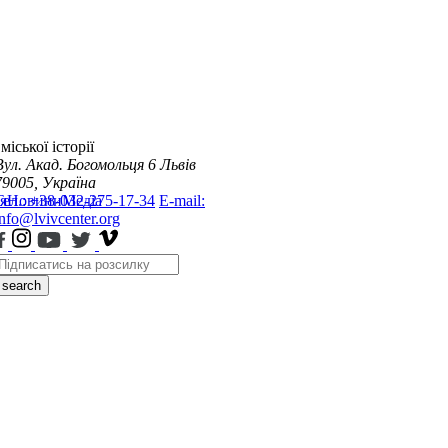
міської історії
Вул. Акад. Богомольця 6
Львів
79005, Україна
я
Тел.: +38-032-275-17-34
Новини
Медіа
E-mail:
info@lvivcenter.org
search