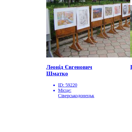
Леонід Євгенович
Шматко
ID:
59220
Місце:
Сіверськодонецьк