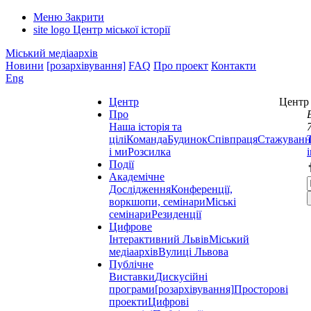
Меню
Закрити
site logo
Центр міської історії
Міський медіаархів
Новини
[розархівування]
FAQ
Про проект
Контакти
Eng
Центр
Центр 
Про
Наша історія та
цілі
Команда
Будинок
Співпраця
Стажуванн
і ми
Розсилка
Події
Академічне
Дослідження
Конференції,
воркшопи, семінари
Міські
семінари
Резиденції
Цифрове
Інтерактивний Львів
Міський
медіаархів
Вулиці Львова
Публічне
Виставки
Дискусійні
програми
[розархівування]
Просторові
проекти
Цифрові