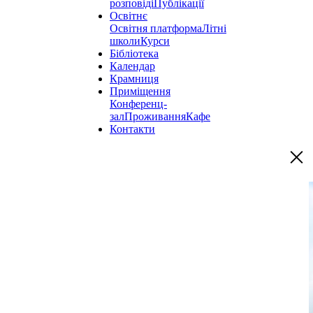
розповіді
Публікації
Освітнє
Освітня платформа
Літні
школи
Курси
Бібліотека
Календар
Крамниця
Приміщення
Конференц-
зал
Проживання
Кафе
Контакти