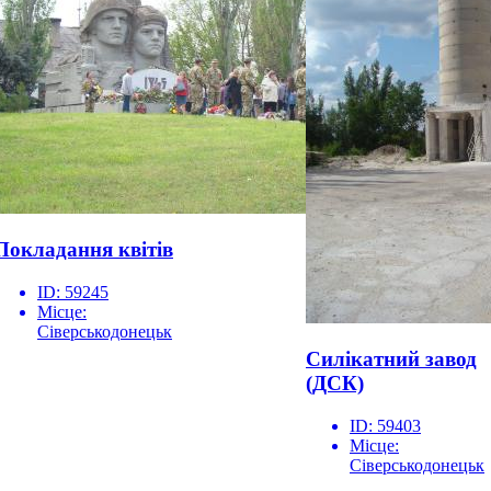
Покладання квітів
ID:
59245
Місце:
Сіверськодонецьк
Силікатний завод
(ДСК)
ID:
59403
Місце:
Сіверськодонецьк